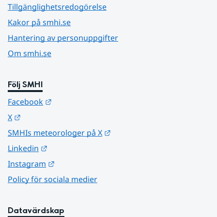
Tillgänglighetsredogörelse
Kakor på smhi.se
Hantering av personuppgifter
Om smhi.se
Följ SMHI
Länk till annan webbplats.
Facebook
Länk till annan webbplats.
X
Länk till annan webbplats.
SMHIs meteorologer på X
Länk till annan webbplats.
Linkedin
Länk till annan webbplats.
Instagram
Policy för sociala medier
Datavärdskap