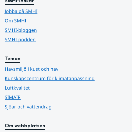
SMHI-länkar
Jobba på SMHI
Om SMHI
SMHI-bloggen
SMHI-podden
Teman
Havsmiljö i kust och hav
Kunskapscentrum för klimatanpassning
Luftkvalitet
SIMAIR
Sjöar och vattendrag
Om webbplatsen