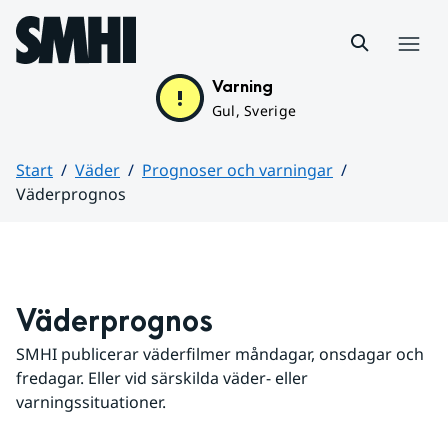
Hoppa till sidans innehåll
Meny
Varning
Gul, Sverige
Start
Väder
Prognoser och varningar
Väderprognos
Huvudinnehåll
Väderprognos
SMHI publicerar väderfilmer måndagar, onsdagar och 
fredagar. Eller vid särskilda väder- eller 
varningssituationer.