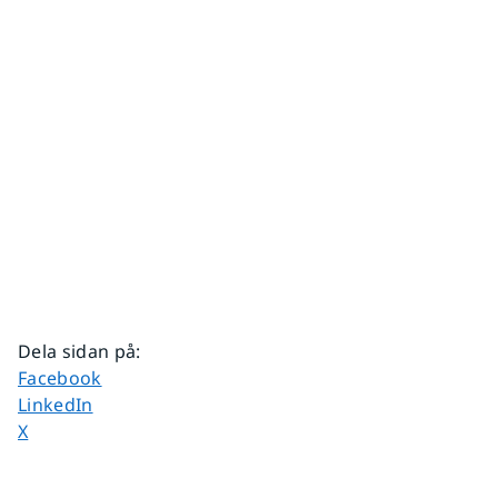
Dela sidan på
:
Dela sidan på
Facebook
Dela sidan på
LinkedIn
Dela sidan på
X