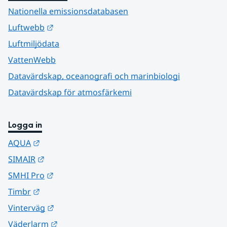
Nationella emissionsdatabasen
Länk till annan webbplats.
Luftwebb
Luftmiljödata
VattenWebb
Datavärdskap, oceanografi och marinbiologi
Datavärdskap för atmosfärkemi
Logga in
Länk till annan webbplats.
AQUA
Länk till annan webbplats.
SIMAIR
Länk till annan webbplats.
SMHI Pro
Länk till annan webbplats.
Timbr
Länk till annan webbplats.
Vinterväg
Länk till annan webbplats.
Väderlarm