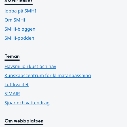
SMHI-länkar
Jobba på SMHI
Om SMHI
SMHI-bloggen
SMHI-podden
Teman
Havsmiljö i kust och hav
Kunskapscentrum för klimatanpassning
Luftkvalitet
SIMAIR
Sjöar och vattendrag
Om webbplatsen