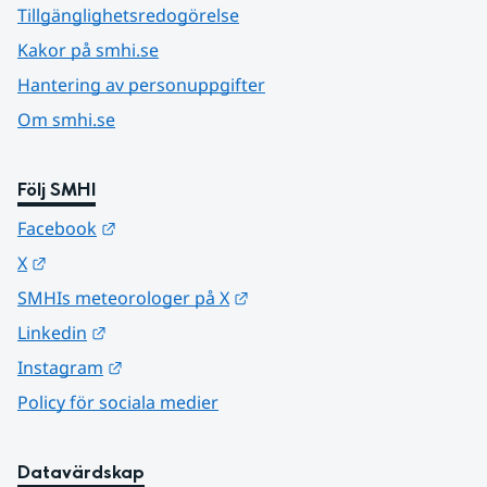
Tillgänglighetsredogörelse
Kakor på smhi.se
Hantering av personuppgifter
Om smhi.se
Följ SMHI
Länk till annan webbplats.
Facebook
Länk till annan webbplats.
X
Länk till annan webbplats.
SMHIs meteorologer på X
Länk till annan webbplats.
Linkedin
Länk till annan webbplats.
Instagram
Policy för sociala medier
Datavärdskap