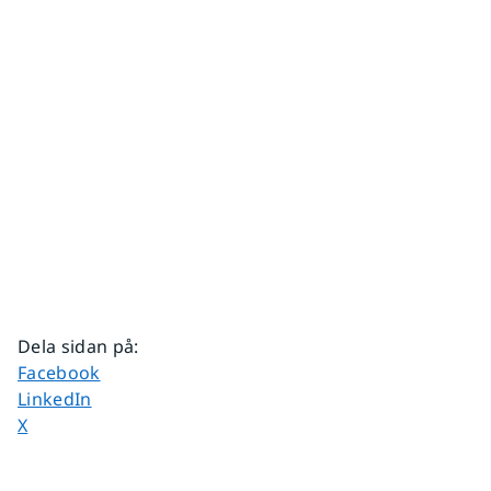
Dela sidan på
:
Dela sidan på
Facebook
Dela sidan på
LinkedIn
Dela sidan på
X