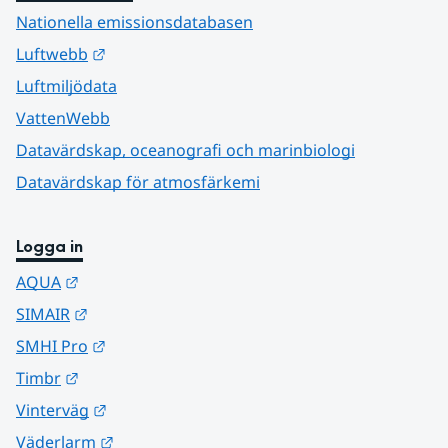
Nationella emissionsdatabasen
Länk till annan webbplats.
Luftwebb
Luftmiljödata
VattenWebb
Datavärdskap, oceanografi och marinbiologi
Datavärdskap för atmosfärkemi
Logga in
Länk till annan webbplats.
AQUA
Länk till annan webbplats.
SIMAIR
Länk till annan webbplats.
SMHI Pro
Länk till annan webbplats.
Timbr
Länk till annan webbplats.
Vinterväg
Länk till annan webbplats.
Väderlarm