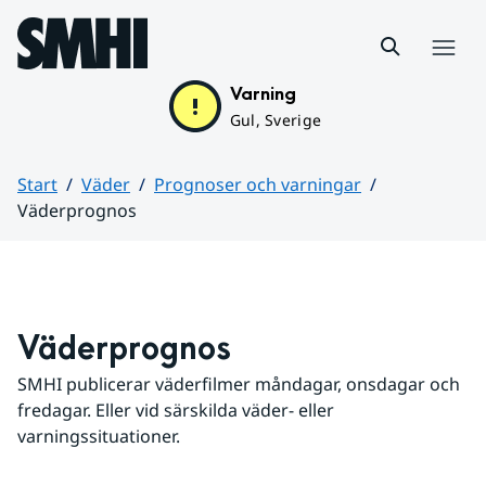
Hoppa till sidans innehåll
Meny
Varning
Gul, Sverige
Start
Väder
Prognoser och varningar
Väderprognos
Huvudinnehåll
Väderprognos
SMHI publicerar väderfilmer måndagar, onsdagar och 
fredagar. Eller vid särskilda väder- eller 
varningssituationer.