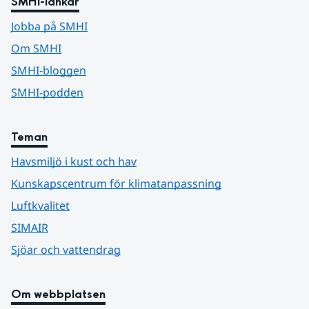
SMHI-länkar
Jobba på SMHI
Om SMHI
SMHI-bloggen
SMHI-podden
Teman
Havsmiljö i kust och hav
Kunskapscentrum för klimatanpassning
Luftkvalitet
SIMAIR
Sjöar och vattendrag
Om webbplatsen