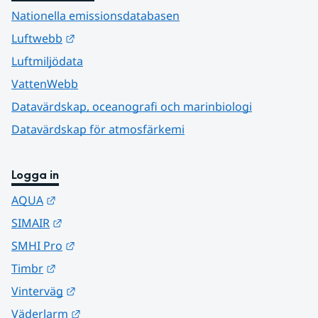
Nationella emissionsdatabasen
Länk till annan webbplats.
Luftwebb
Luftmiljödata
VattenWebb
Datavärdskap, oceanografi och marinbiologi
Datavärdskap för atmosfärkemi
Logga in
Länk till annan webbplats.
AQUA
Länk till annan webbplats.
SIMAIR
Länk till annan webbplats.
SMHI Pro
Länk till annan webbplats.
Timbr
Länk till annan webbplats.
Vinterväg
Länk till annan webbplats.
Väderlarm