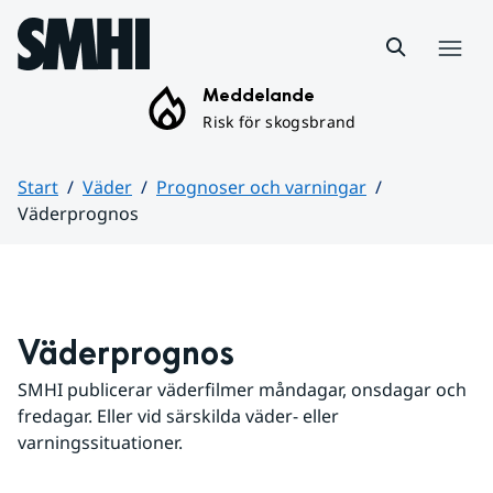
Hoppa till sidans innehåll
Meny
Meddelande
Risk för skogsbrand
Start
Väder
Prognoser och varningar
Väderprognos
Huvudinnehåll
Väderprognos
SMHI publicerar väderfilmer måndagar, onsdagar och 
fredagar. Eller vid särskilda väder- eller 
varningssituationer.