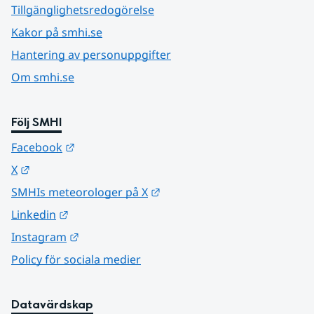
Tillgänglighetsredogörelse
Kakor på smhi.se
Hantering av personuppgifter
Om smhi.se
Följ SMHI
Länk till annan webbplats.
Facebook
Länk till annan webbplats.
X
Länk till annan webbplats.
SMHIs meteorologer på X
Länk till annan webbplats.
Linkedin
Länk till annan webbplats.
Instagram
Policy för sociala medier
Datavärdskap