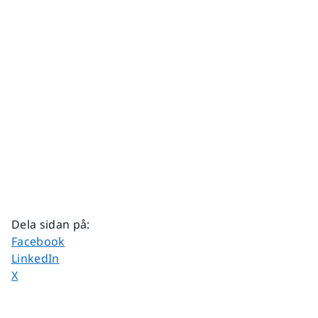
Dela sidan på
:
Dela sidan på
Facebook
Dela sidan på
LinkedIn
Dela sidan på
X