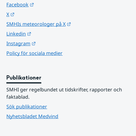
Länk till annan webbplats.
Facebook
Länk till annan webbplats.
X
Länk till annan webbplats.
SMHIs meteorologer på X
Länk till annan webbplats.
Linkedin
Länk till annan webbplats.
Instagram
Policy för sociala medier
Publikationer
SMHI ger regelbundet ut tidskrifter, rapporter och 
faktablad.
Sök publikationer
Nyhetsbladet Medvind