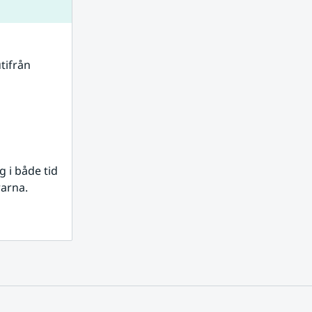
tifrån 
i både tid 
rarna.