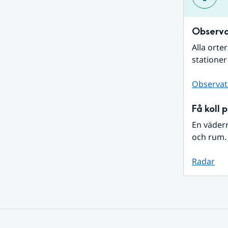
Observa
Alla orte
stationer
Observat
Få koll 
En väder
och rum. 
Radar