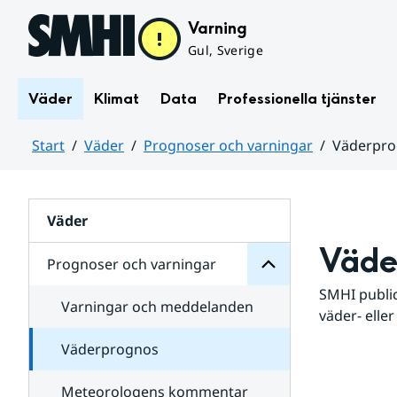
Hoppa till sidans innehåll
Varning
Gul, Sverige
Väder
Klimat
Data
Professionella tjänster
Start
Väder
Prognoser och varningar
Väderpr
varningar
och
Huvudinnehåll
Prognoser
för
Undersidor
Väder
Väde
Prognoser och varningar
SMHI public
Varningar och meddelanden
väder- eller
Väderprognos
Meteorologens kommentar