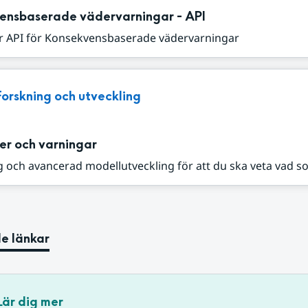
ensbaserade vädervarningar - API
r API för Konsekvensbaserade vädervarningar
Forskning och utveckling
er och varningar
 och avancerad modellutveckling för att du ska veta vad s
e länkar
Lär dig mer