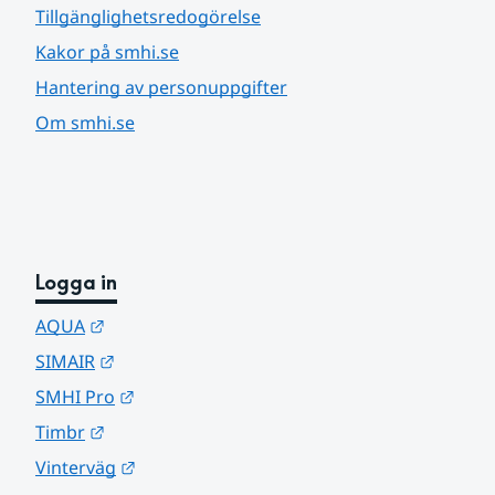
Tillgänglighetsredogörelse
Kakor på smhi.se
Hantering av personuppgifter
Om smhi.se
Logga in
Länk till annan webbplats.
AQUA
Länk till annan webbplats.
SIMAIR
Länk till annan webbplats.
SMHI Pro
Länk till annan webbplats.
Timbr
Länk till annan webbplats.
Vinterväg