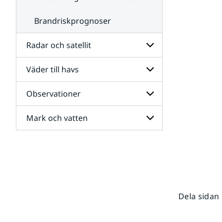
Brandriskprognoser
Radar och satellit
Väder till havs
Undersidor
för
Radar
Observationer
Undersidor
och
för
satellit
Väder
Mark och vatten
Undersidor
till
för
havs
Observationer
Undersidor
för
Mark
och
vatten
Dela sidan