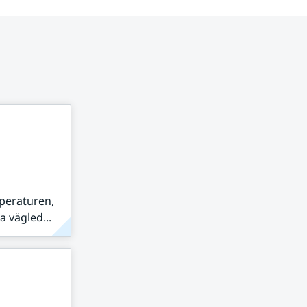
peraturen,
 vägled...