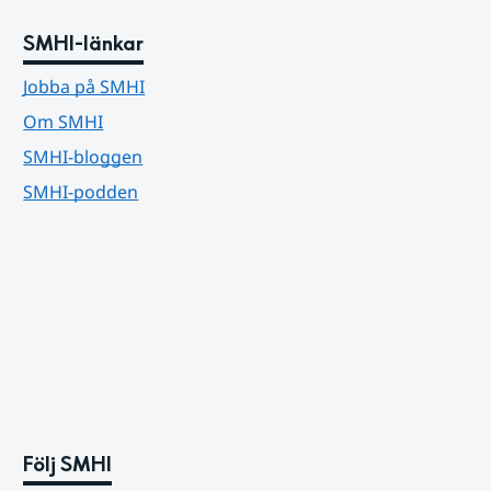
SMHI-länkar
Jobba på SMHI
Om SMHI
SMHI-bloggen
SMHI-podden
Följ SMHI