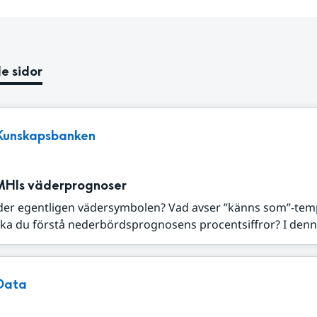
e sidor
Kunskapsbanken
MHIs väderprognoser
der egentligen vädersymbolen? Vad avser ”känns som”-tem
ka du förstå nederbördsprognosens procentsiffror? I denna
Data