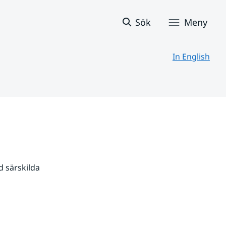
Sök
Meny
In English
 särskilda 