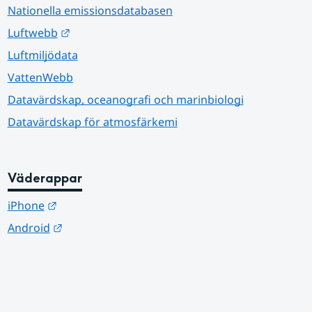
Nationella emissionsdatabasen
Länk till annan webbplats.
Luftwebb
Luftmiljödata
VattenWebb
Datavärdskap, oceanografi och marinbiologi
Datavärdskap för atmosfärkemi
Väderappar
Länk till annan webbplats.
iPhone
Länk till annan webbplats.
Android