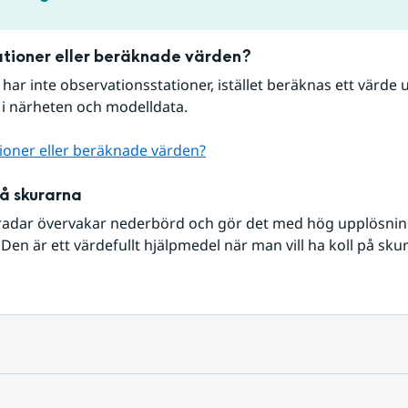
tioner eller beräknade värden?
r har inte observationsstationer, istället beräknas ett värde u
 i närheten och modelldata.
ioner eller beräknade värden?
på skurarna
radar övervakar nederbörd och gör det med hög upplösning 
Den är ett värdefullt hjälpmedel när man vill ha koll på sku