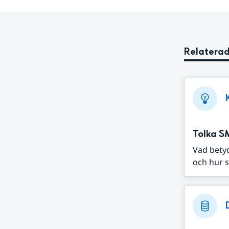
Relaterad
Tolka S
Vad bety
och hur s