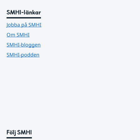
SMHI-länkar
Jobba på SMHI
Om SMHI
SMHI-bloggen
SMHI-podden
Följ SMHI