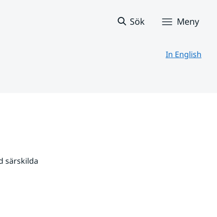
Sök
Meny
In English
 särskilda 