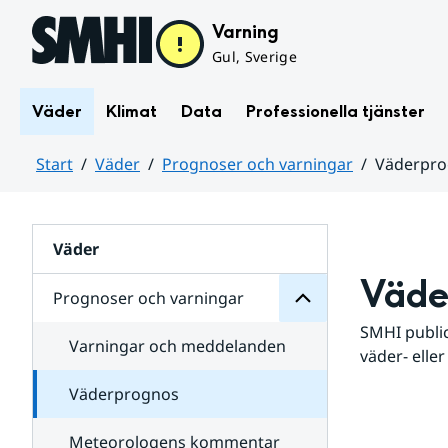
Hoppa till sidans innehåll
Varning
Gul, Sverige
Väder
Klimat
Data
Professionella tjänster
Start
Väder
Prognoser och varningar
Väderpr
varningar
och
Huvudinnehåll
Prognoser
för
Undersidor
Väder
Väde
Prognoser och varningar
SMHI public
Varningar och meddelanden
väder- eller
Väderprognos
Meteorologens kommentar