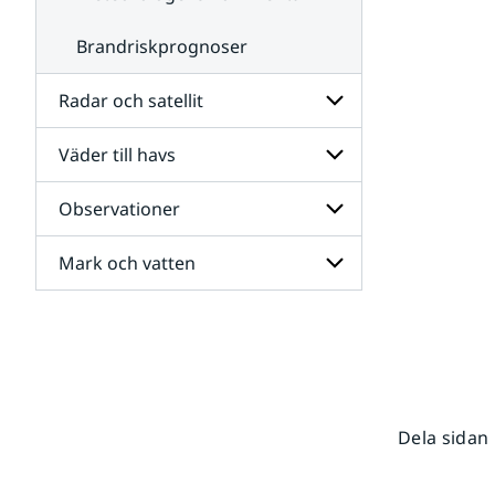
Brandriskprognoser
Radar och satellit
Väder till havs
Undersidor
för
Radar
Observationer
Undersidor
och
för
satellit
Väder
Mark och vatten
Undersidor
till
för
havs
Observationer
Undersidor
för
Mark
och
vatten
Dela sidan