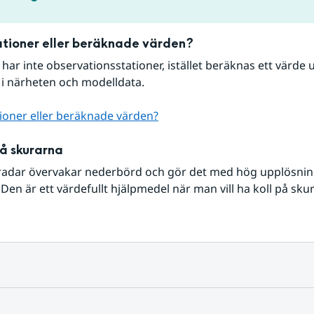
tioner eller beräknade värden?
r har inte observationsstationer, istället beräknas ett värde u
 i närheten och modelldata.
ioner eller beräknade värden?
på skurarna
radar övervakar nederbörd och gör det med hög upplösning 
Den är ett värdefullt hjälpmedel när man vill ha koll på sku