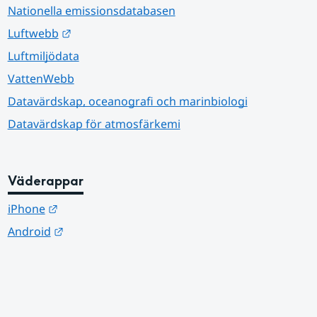
Nationella emissionsdatabasen
Länk till annan webbplats.
Luftwebb
Luftmiljödata
VattenWebb
Datavärdskap, oceanografi och marinbiologi
Datavärdskap för atmosfärkemi
Väderappar
Länk till annan webbplats.
iPhone
Länk till annan webbplats.
Android