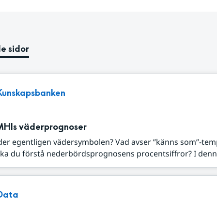
e sidor
Kunskapsbanken
MHIs väderprognoser
der egentligen vädersymbolen? Vad avser ”känns som”-tem
ka du förstå nederbördsprognosens procentsiffror? I denna
Data