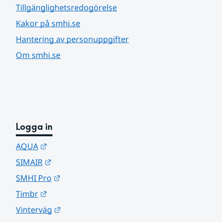
Tillgänglighetsredogörelse
Kakor på smhi.se
Hantering av personuppgifter
Om smhi.se
Logga in
Länk till annan webbplats.
AQUA
Länk till annan webbplats.
SIMAIR
Länk till annan webbplats.
SMHI Pro
Länk till annan webbplats.
Timbr
Länk till annan webbplats.
Vinterväg