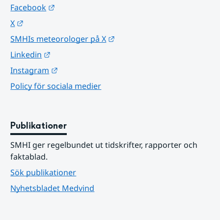
Länk till annan webbplats.
Facebook
Länk till annan webbplats.
X
Länk till annan webbplats.
SMHIs meteorologer på X
Länk till annan webbplats.
Linkedin
Länk till annan webbplats.
Instagram
Policy för sociala medier
Publikationer
SMHI ger regelbundet ut tidskrifter, rapporter och 
faktablad.
Sök publikationer
Nyhetsbladet Medvind