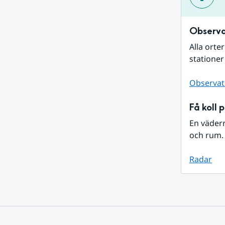
Observa
Alla orte
stationer
Observat
Få koll 
En väder
och rum. 
Radar