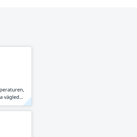
peraturen,
 vägled...