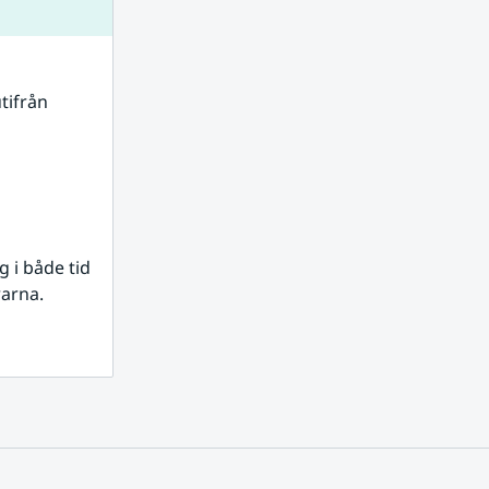
tifrån 
i både tid 
rarna.