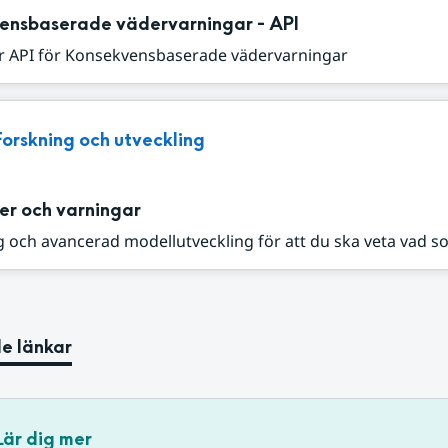
ensbaserade vädervarningar - API
r API för Konsekvensbaserade vädervarningar
Forskning och utveckling
er och varningar
 och avancerad modellutveckling för att du ska veta vad s
e länkar
Lär dig mer