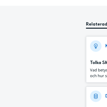
Relaterad
Tolka S
Vad bety
och hur s