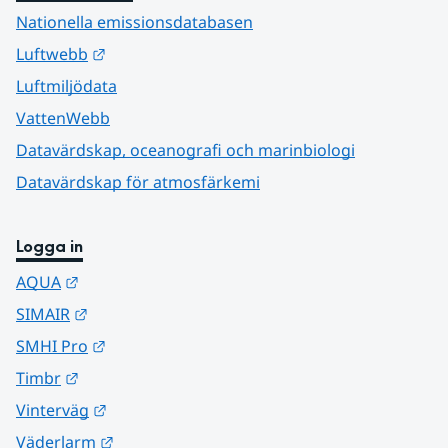
Nationella emissionsdatabasen
Länk till annan webbplats.
Luftwebb
Luftmiljödata
VattenWebb
Datavärdskap, oceanografi och marinbiologi
Datavärdskap för atmosfärkemi
Logga in
Länk till annan webbplats.
AQUA
Länk till annan webbplats.
SIMAIR
Länk till annan webbplats.
SMHI Pro
Länk till annan webbplats.
Timbr
Länk till annan webbplats.
Vinterväg
Länk till annan webbplats.
Väderlarm