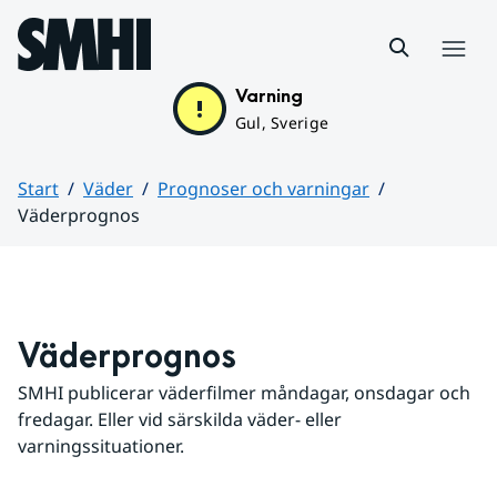
Hoppa till sidans innehåll
Meny
Varning
Gul, Sverige
Start
Väder
Prognoser och varningar
Väderprognos
Huvudinnehåll
Väderprognos
SMHI publicerar väderfilmer måndagar, onsdagar och 
fredagar. Eller vid särskilda väder- eller 
varningssituationer.