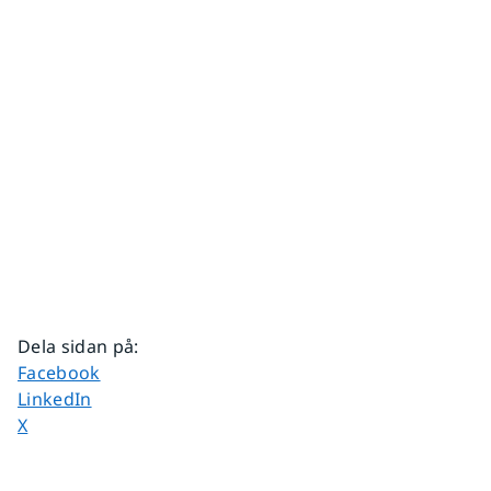
Dela sidan på
:
Dela sidan på
Facebook
Dela sidan på
LinkedIn
Dela sidan på
X