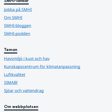
SMHI-länkar
Jobba på SMHI
Om SMHI
SMHI-bloggen
SMHI-podden
Teman
Havsmiljö i kust och hav
Kunskapscentrum för klimatanpassning
Luftkvalitet
SIMAIR
Sjöar och vattendrag
Om webbplatsen