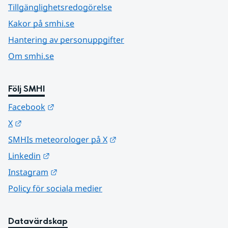
Tillgänglighetsredogörelse
Kakor på smhi.se
Hantering av personuppgifter
Om smhi.se
Följ SMHI
Länk till annan webbplats.
Facebook
Länk till annan webbplats.
X
Länk till annan webbplats.
SMHIs meteorologer på X
Länk till annan webbplats.
Linkedin
Länk till annan webbplats.
Instagram
Policy för sociala medier
Datavärdskap