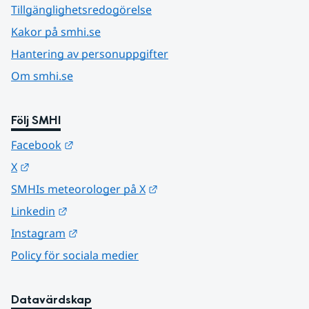
Tillgänglighetsredogörelse
Kakor på smhi.se
Hantering av personuppgifter
Om smhi.se
Följ SMHI
Länk till annan webbplats.
Facebook
Länk till annan webbplats.
X
Länk till annan webbplats.
SMHIs meteorologer på X
Länk till annan webbplats.
Linkedin
Länk till annan webbplats.
Instagram
Policy för sociala medier
Datavärdskap