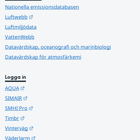
Nationella emissionsdatabasen
Länk till annan webbplats.
Luftwebb
Luftmiljödata
VattenWebb
Datavärdskap, oceanografi och marinbiologi
Datavärdskap för atmosfärkemi
Logga in
Länk till annan webbplats.
AQUA
Länk till annan webbplats.
SIMAIR
Länk till annan webbplats.
SMHI Pro
Länk till annan webbplats.
Timbr
Länk till annan webbplats.
Vinterväg
Länk till annan webbplats.
Väderlarm