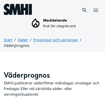
Hoppa till sidans innehåll
Meny
Meddelande
Risk för skogsbrand
Start
Väder
Prognoser och varningar
Väderprognos
Huvudinnehåll
Väderprognos
SMHI publicerar väderfilmer måndagar, onsdagar och 
fredagar. Eller vid särskilda väder- eller 
varningssituationer.