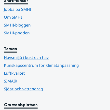
SMHI-länkar
Jobba på SMHI
Om SMHI
SMHI-bloggen
SMHI-podden
Teman
Havsmiljö i kust och hav
Kunskapscentrum för klimatanpassning
Luftkvalitet
SIMAIR
Sjöar och vattendrag
Om webbplatsen