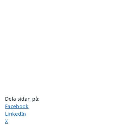
Dela sidan på
:
Dela sidan på
Facebook
Dela sidan på
LinkedIn
Dela sidan på
X