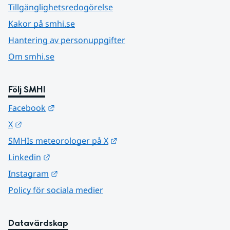
Tillgänglighetsredogörelse
Kakor på smhi.se
Hantering av personuppgifter
Om smhi.se
Följ SMHI
Länk till annan webbplats.
Facebook
Länk till annan webbplats.
X
Länk till annan webbplats.
SMHIs meteorologer på X
Länk till annan webbplats.
Linkedin
Länk till annan webbplats.
Instagram
Policy för sociala medier
Datavärdskap