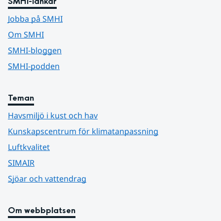
SMHI-länkar
Jobba på SMHI
Om SMHI
SMHI-bloggen
SMHI-podden
Teman
Havsmiljö i kust och hav
Kunskapscentrum för klimatanpassning
Luftkvalitet
SIMAIR
Sjöar och vattendrag
Om webbplatsen