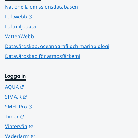
Nationella emissionsdatabasen
Länk till annan webbplats.
Luftwebb
Luftmiljödata
VattenWebb
Datavärdskap, oceanografi och marinbiologi
Datavärdskap för atmosfärkemi
Logga in
Länk till annan webbplats.
AQUA
Länk till annan webbplats.
SIMAIR
Länk till annan webbplats.
SMHI Pro
Länk till annan webbplats.
Timbr
Länk till annan webbplats.
Vinterväg
Länk till annan webbplats.
Väderlarm