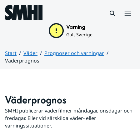
Hoppa till sidans innehåll
Meny
Varning
Gul, Sverige
Start
Väder
Prognoser och varningar
Väderprognos
Huvudinnehåll
Väderprognos
SMHI publicerar väderfilmer måndagar, onsdagar och 
fredagar. Eller vid särskilda väder- eller 
varningssituationer.