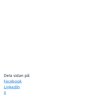
Dela sidan på
:
Dela sidan på
Facebook
Dela sidan på
LinkedIn
Dela sidan på
X