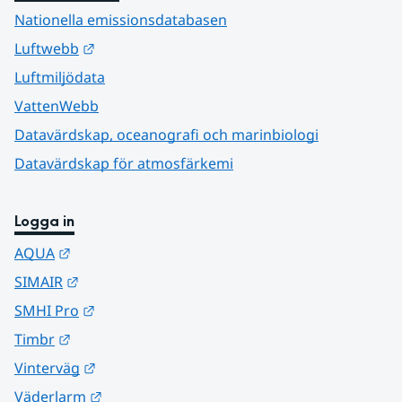
Nationella emissionsdatabasen
Länk till annan webbplats.
Luftwebb
Luftmiljödata
VattenWebb
Datavärdskap, oceanografi och marinbiologi
Datavärdskap för atmosfärkemi
Logga in
Länk till annan webbplats.
AQUA
Länk till annan webbplats.
SIMAIR
Länk till annan webbplats.
SMHI Pro
Länk till annan webbplats.
Timbr
Länk till annan webbplats.
Vinterväg
Länk till annan webbplats.
Väderlarm