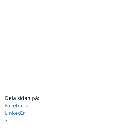
Dela sidan på
:
Dela sidan på
Facebook
Dela sidan på
LinkedIn
Dela sidan på
X