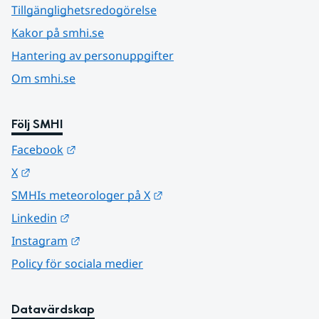
Tillgänglighetsredogörelse
Kakor på smhi.se
Hantering av personuppgifter
Om smhi.se
Följ SMHI
Länk till annan webbplats.
Facebook
Länk till annan webbplats.
X
Länk till annan webbplats.
SMHIs meteorologer på X
Länk till annan webbplats.
Linkedin
Länk till annan webbplats.
Instagram
Policy för sociala medier
Datavärdskap