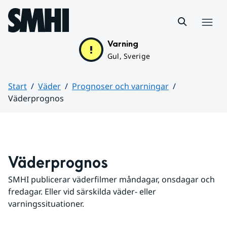
Hoppa till sidans innehåll
Meny
Varning
Gul, Sverige
Start
Väder
Prognoser och varningar
Väderprognos
Huvudinnehåll
Väderprognos
SMHI publicerar väderfilmer måndagar, onsdagar och 
fredagar. Eller vid särskilda väder- eller 
varningssituationer.