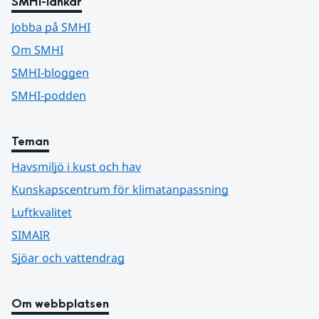
SMHI-länkar
Jobba på SMHI
Om SMHI
SMHI-bloggen
SMHI-podden
Teman
Havsmiljö i kust och hav
Kunskapscentrum för klimatanpassning
Luftkvalitet
SIMAIR
Sjöar och vattendrag
Om webbplatsen