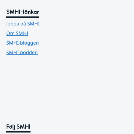
SMHI-länkar
Jobba på SMHI
Om SMHI
SMHI-bloggen
SMHI-podden
Följ SMHI