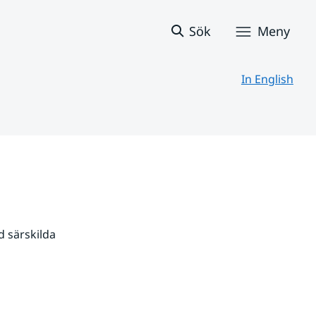
Sök
Meny
In English
 särskilda 