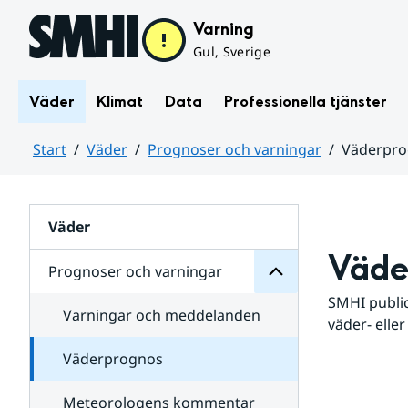
Hoppa till sidans innehåll
Varning
Gul, Sverige
Väder
Klimat
Data
Professionella tjänster
Start
Väder
Prognoser och varningar
Väderpr
varningar
och
Huvudinnehåll
Prognoser
för
Undersidor
Väder
Väde
Prognoser och varningar
SMHI public
Varningar och meddelanden
väder- eller
Väderprognos
Meteorologens kommentar