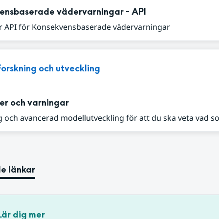
ensbaserade vädervarningar - API
r API för Konsekvensbaserade vädervarningar
Forskning och utveckling
er och varningar
 och avancerad modellutveckling för att du ska veta vad s
e länkar
Lär dig mer