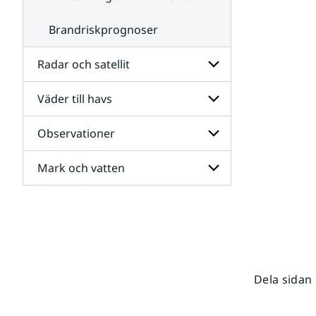
Brandriskprognoser
Radar och satellit
Väder till havs
Undersidor
för
Radar
Observationer
Undersidor
och
för
satellit
Väder
Mark och vatten
Undersidor
till
för
havs
Observationer
Undersidor
för
Mark
och
vatten
Dela sidan