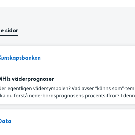
e sidor
Kunskapsbanken
MHIs väderprognoser
der egentligen vädersymbolen? Vad avser ”känns som”-tem
ka du förstå nederbördsprognosens procentsiffror? I denna
Data