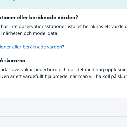
tioner eller beräknade värden?
r har inte observationsstationer, istället beräknas ett värde u
 i närheten och modelldata.
ioner eller beräknade värden?
på skurarna
radar övervakar nederbörd och gör det med hög upplösning 
Den är ett värdefullt hjälpmedel när man vill ha koll på sku