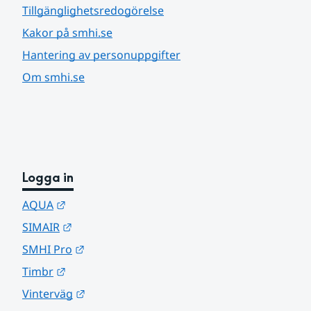
Tillgänglighetsredogörelse
Kakor på smhi.se
Hantering av personuppgifter
Om smhi.se
Logga in
Länk till annan webbplats.
AQUA
Länk till annan webbplats.
SIMAIR
Länk till annan webbplats.
SMHI Pro
Länk till annan webbplats.
Timbr
Länk till annan webbplats.
Vinterväg