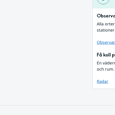
Observa
Alla orte
stationer
Observat
Få koll 
En väder
och rum. 
Radar