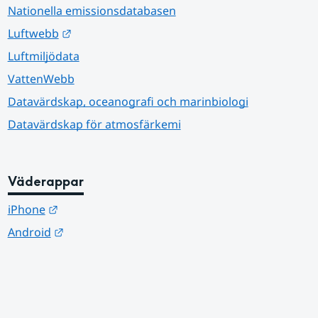
Nationella emissionsdatabasen
Länk till annan webbplats.
Luftwebb
Luftmiljödata
VattenWebb
Datavärdskap, oceanografi och marinbiologi
Datavärdskap för atmosfärkemi
Väderappar
Länk till annan webbplats.
iPhone
Länk till annan webbplats.
Android