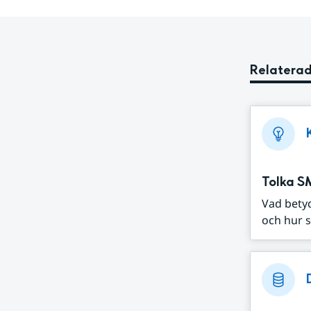
Relaterad
Tolka S
Vad bety
och hur s