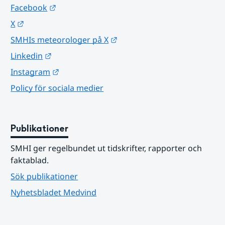
Länk till annan webbplats.
Facebook
Länk till annan webbplats.
X
Länk till annan webbplats.
SMHIs meteorologer på X
Länk till annan webbplats.
Linkedin
Länk till annan webbplats.
Instagram
Policy för sociala medier
Publikationer
SMHI ger regelbundet ut tidskrifter, rapporter och 
faktablad.
Sök publikationer
Nyhetsbladet Medvind