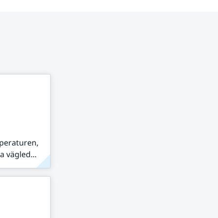
peraturen,
 vägled...