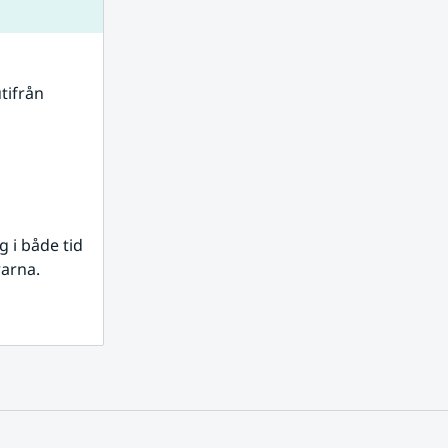
tifrån 
i både tid 
rarna.