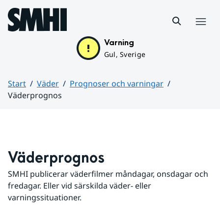
Hoppa till sidans innehåll
Meny
Varning
Gul, Sverige
Start
Väder
Prognoser och varningar
Väderprognos
Huvudinnehåll
Väderprognos
SMHI publicerar väderfilmer måndagar, onsdagar och 
fredagar. Eller vid särskilda väder- eller 
varningssituationer.