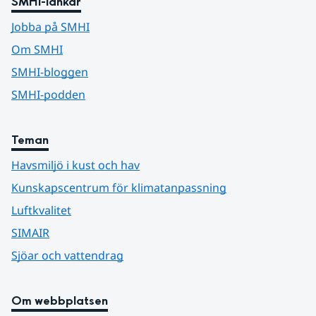
SMHI-länkar
Jobba på SMHI
Om SMHI
SMHI-bloggen
SMHI-podden
Teman
Havsmiljö i kust och hav
Kunskapscentrum för klimatanpassning
Luftkvalitet
SIMAIR
Sjöar och vattendrag
Om webbplatsen