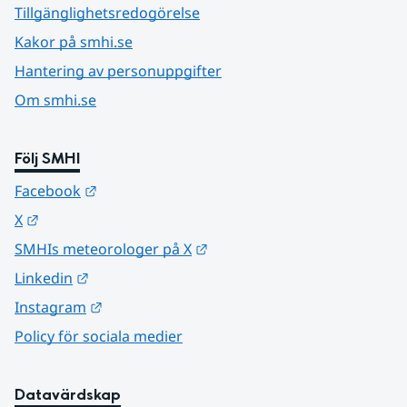
Tillgänglighetsredogörelse
Kakor på smhi.se
Hantering av personuppgifter
Om smhi.se
Följ SMHI
Länk till annan webbplats.
Facebook
Länk till annan webbplats.
X
Länk till annan webbplats.
SMHIs meteorologer på X
Länk till annan webbplats.
Linkedin
Länk till annan webbplats.
Instagram
Policy för sociala medier
Datavärdskap