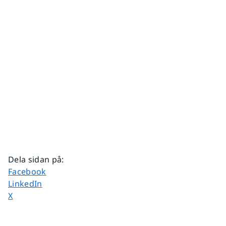
Dela sidan på
:
Dela sidan på
Facebook
Dela sidan på
LinkedIn
Dela sidan på
X