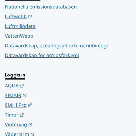
Nationella emissionsdatabasen
Länk till annan webbplats.
Luftwebb
Luftmiljödata
VattenWebb
Datavärdskap, oceanografi och marinbiologi
Datavärdskap för atmosfärkemi
Logga in
Länk till annan webbplats.
AQUA
Länk till annan webbplats.
SIMAIR
Länk till annan webbplats.
SMHI Pro
Länk till annan webbplats.
Timbr
Länk till annan webbplats.
Vinterväg
Länk till annan webbplats.
Väderlarm