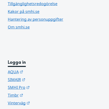
Tillgänglighetsredogörelse
Kakor på smhi.se
Hantering av personuppgifter
Om smhi.se
Logga in
Länk till annan webbplats.
AQUA
Länk till annan webbplats.
SIMAIR
Länk till annan webbplats.
SMHI Pro
Länk till annan webbplats.
Timbr
Länk till annan webbplats.
Vinterväg