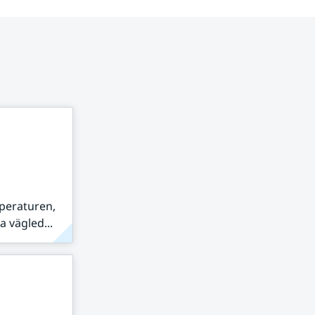
peraturen,
 vägled...