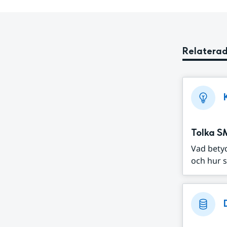
Relaterad
Tolka S
Vad bety
och hur s