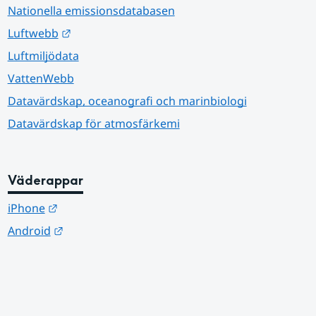
Nationella emissionsdatabasen
Länk till annan webbplats.
Luftwebb
Luftmiljödata
VattenWebb
Datavärdskap, oceanografi och marinbiologi
Datavärdskap för atmosfärkemi
Väderappar
Länk till annan webbplats.
iPhone
Länk till annan webbplats.
Android