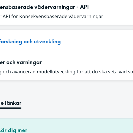
ensbaserade vädervarningar - API
r API för Konsekvensbaserade vädervarningar
Forskning och utveckling
er och varningar
 och avancerad modellutveckling för att du ska veta vad s
e länkar
Lär dig mer