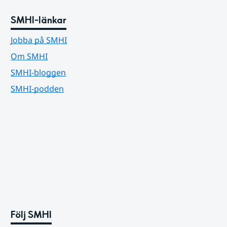
SMHI-länkar
Jobba på SMHI
Om SMHI
SMHI-bloggen
SMHI-podden
Följ SMHI