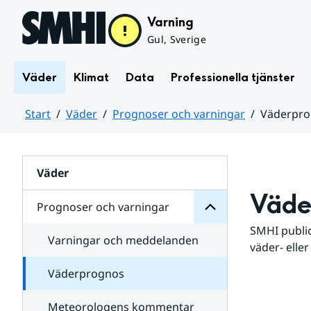
Hoppa till sidans innehåll
Varning
Gul, Sverige
Väder
Klimat
Data
Professionella tjänster
Start
Väder
Prognoser och varningar
Väderpr
varningar
och
Huvudinnehåll
Prognoser
för
Undersidor
Väder
Väde
Prognoser och varningar
SMHI public
Varningar och meddelanden
väder- eller
Väderprognos
Meteorologens kommentar