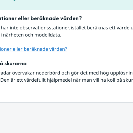
tioner eller beräknade värden?
r har inte observationsstationer, istället beräknas ett värde u
 i närheten och modelldata.
ioner eller beräknade värden?
på skurarna
radar övervakar nederbörd och gör det med hög upplösning 
Den är ett värdefullt hjälpmedel när man vill ha koll på sku