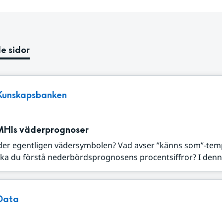
e sidor
Kunskapsbanken
MHIs väderprognoser
der egentligen vädersymbolen? Vad avser ”känns som”-tem
ka du förstå nederbördsprognosens procentsiffror? I denna
Data