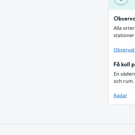
Observa
Alla orte
stationer
Observat
Få koll 
En väder
och rum. 
Radar