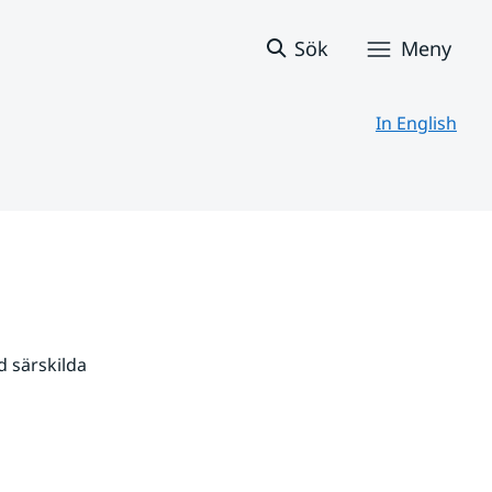
Sök
Meny
In English
 särskilda 