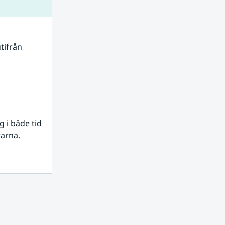
tifrån 
i både tid 
rarna.