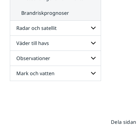
Brandriskprognoser
Radar och satellit
Väder till havs
Undersidor
för
Radar
Observationer
Undersidor
och
för
satellit
Väder
Mark och vatten
Undersidor
till
för
havs
Observationer
Undersidor
för
Mark
och
vatten
Dela sidan