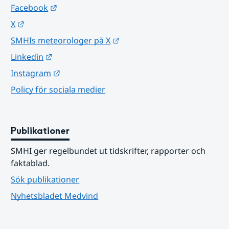
Länk till annan webbplats.
Facebook
Länk till annan webbplats.
X
Länk till annan webbplats.
SMHIs meteorologer på X
Länk till annan webbplats.
Linkedin
Länk till annan webbplats.
Instagram
Policy för sociala medier
Publikationer
SMHI ger regelbundet ut tidskrifter, rapporter och 
faktablad.
Sök publikationer
Nyhetsbladet Medvind