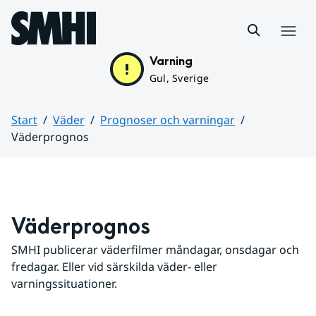
Hoppa till sidans innehåll
Meny
Varning
Gul, Sverige
Start
Väder
Prognoser och varningar
Väderprognos
Huvudinnehåll
Väderprognos
SMHI publicerar väderfilmer måndagar, onsdagar och 
fredagar. Eller vid särskilda väder- eller 
varningssituationer.