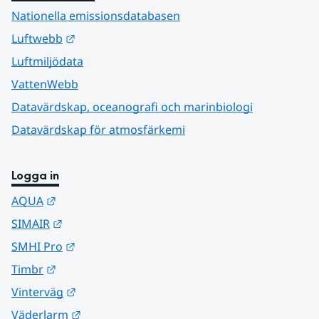
Nationella emissionsdatabasen
Länk till annan webbplats.
Luftwebb
Luftmiljödata
VattenWebb
Datavärdskap, oceanografi och marinbiologi
Datavärdskap för atmosfärkemi
Logga in
Länk till annan webbplats.
AQUA
Länk till annan webbplats.
SIMAIR
Länk till annan webbplats.
SMHI Pro
Länk till annan webbplats.
Timbr
Länk till annan webbplats.
Vinterväg
Länk till annan webbplats.
Väderlarm