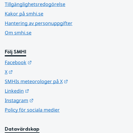
Tillgänglighetsredogörelse
Kakor på smhi.se
Hantering av personuppgifter
Om smhi.se
Följ SMHI
Länk till annan webbplats.
Facebook
Länk till annan webbplats.
X
Länk till annan webbplats.
SMHIs meteorologer på X
Länk till annan webbplats.
Linkedin
Länk till annan webbplats.
Instagram
Policy för sociala medier
Datavärdskap