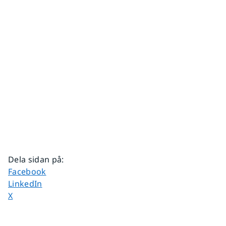
Dela sidan på
:
Dela sidan på
Facebook
Dela sidan på
LinkedIn
Dela sidan på
X