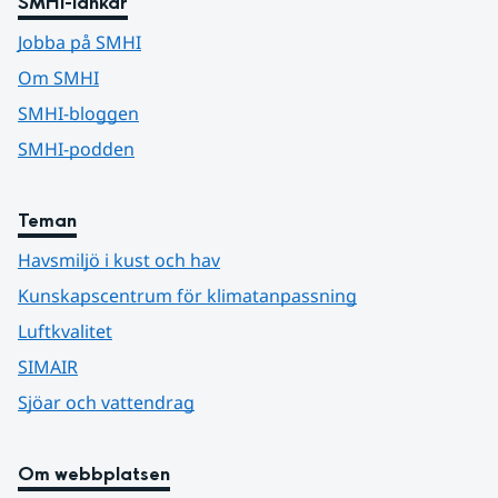
SMHI-länkar
Jobba på SMHI
Om SMHI
SMHI-bloggen
SMHI-podden
Teman
Havsmiljö i kust och hav
Kunskapscentrum för klimatanpassning
Luftkvalitet
SIMAIR
Sjöar och vattendrag
Om webbplatsen