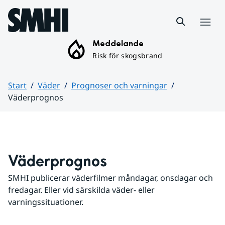
Hoppa till sidans innehåll
Meny
Meddelande
Risk för skogsbrand
Start
Väder
Prognoser och varningar
Väderprognos
Huvudinnehåll
Väderprognos
SMHI publicerar väderfilmer måndagar, onsdagar och 
fredagar. Eller vid särskilda väder- eller 
varningssituationer.