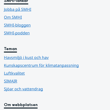
SMHI-länkar
Jobba på SMHI
Om SMHI
SMHI-bloggen
SMHI-podden
Teman
Havsmiljö i kust och hav
Kunskapscentrum för klimatanpassning
Luftkvalitet
SIMAIR
Sjöar och vattendrag
Om webbplatsen