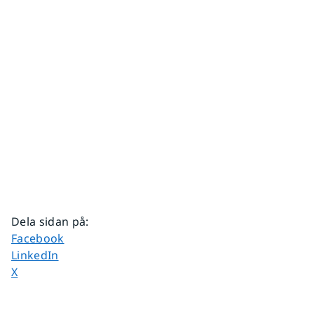
Dela sidan på
:
Dela sidan på
Facebook
Dela sidan på
LinkedIn
Dela sidan på
X