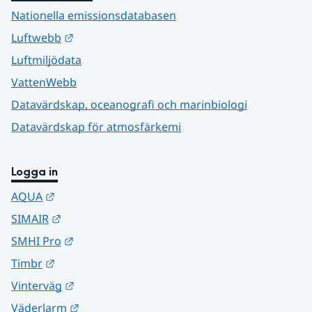
Nationella emissionsdatabasen
Länk till annan webbplats.
Luftwebb
Luftmiljödata
VattenWebb
Datavärdskap, oceanografi och marinbiologi
Datavärdskap för atmosfärkemi
Logga in
Länk till annan webbplats.
AQUA
Länk till annan webbplats.
SIMAIR
Länk till annan webbplats.
SMHI Pro
Länk till annan webbplats.
Timbr
Länk till annan webbplats.
Vinterväg
Länk till annan webbplats.
Väderlarm