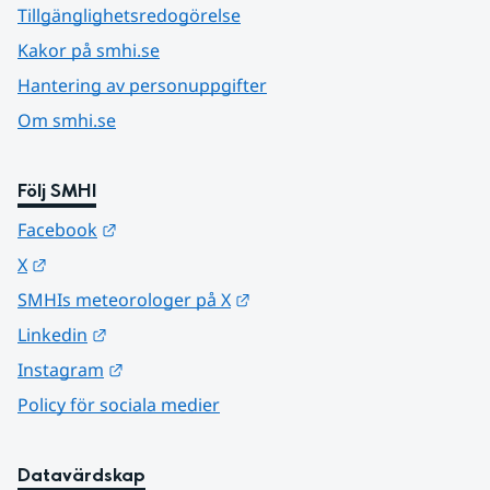
Tillgänglighetsredogörelse
Kakor på smhi.se
Hantering av personuppgifter
Om smhi.se
Följ SMHI
Länk till annan webbplats.
Facebook
Länk till annan webbplats.
X
Länk till annan webbplats.
SMHIs meteorologer på X
Länk till annan webbplats.
Linkedin
Länk till annan webbplats.
Instagram
Policy för sociala medier
Datavärdskap