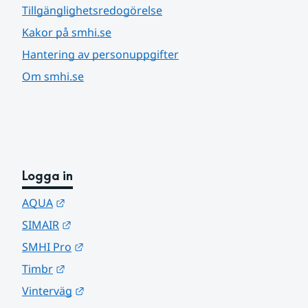
Tillgänglighetsredogörelse
Kakor på smhi.se
Hantering av personuppgifter
Om smhi.se
Logga in
Länk till annan webbplats.
AQUA
Länk till annan webbplats.
SIMAIR
Länk till annan webbplats.
SMHI Pro
Länk till annan webbplats.
Timbr
Länk till annan webbplats.
Vinterväg