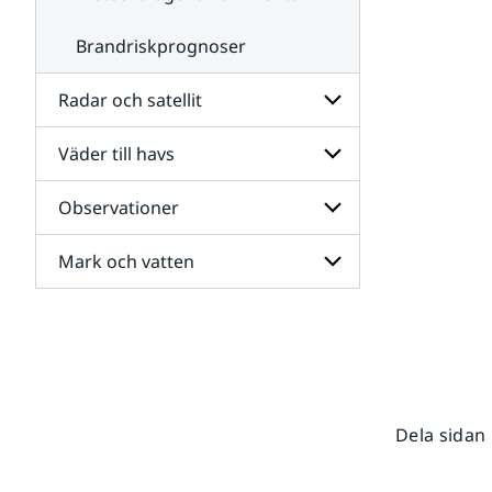
Brandriskprognoser
Radar och satellit
Väder till havs
Undersidor
för
Radar
Observationer
Undersidor
och
för
satellit
Väder
Mark och vatten
Undersidor
till
för
havs
Observationer
Undersidor
för
Mark
och
vatten
Dela sidan