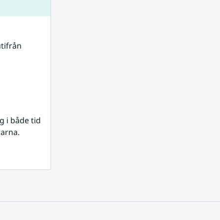
tifrån 
i både tid 
rarna.