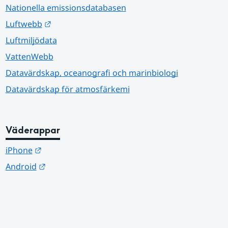
Nationella emissionsdatabasen
Länk till annan webbplats.
Luftwebb
Luftmiljödata
VattenWebb
Datavärdskap, oceanografi och marinbiologi
Datavärdskap för atmosfärkemi
Väderappar
Länk till annan webbplats.
iPhone
Länk till annan webbplats.
Android