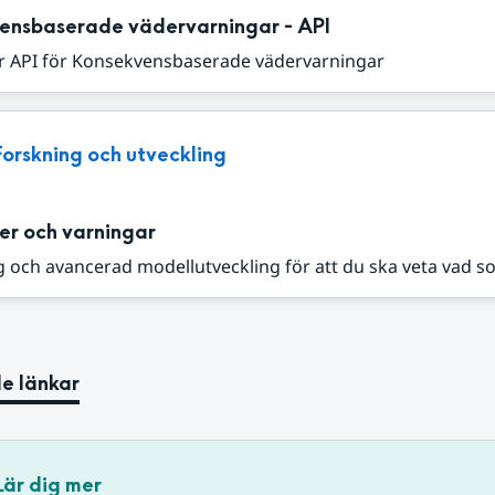
ensbaserade vädervarningar - API
r API för Konsekvensbaserade vädervarningar
Forskning och utveckling
er och varningar
 och avancerad modellutveckling för att du ska veta vad s
e länkar
Lär dig mer