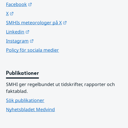
Länk till annan webbplats.
Facebook
Länk till annan webbplats.
X
Länk till annan webbplats.
SMHIs meteorologer på X
Länk till annan webbplats.
Linkedin
Länk till annan webbplats.
Instagram
Policy för sociala medier
Publikationer
SMHI ger regelbundet ut tidskrifter, rapporter och 
faktablad.
Sök publikationer
Nyhetsbladet Medvind