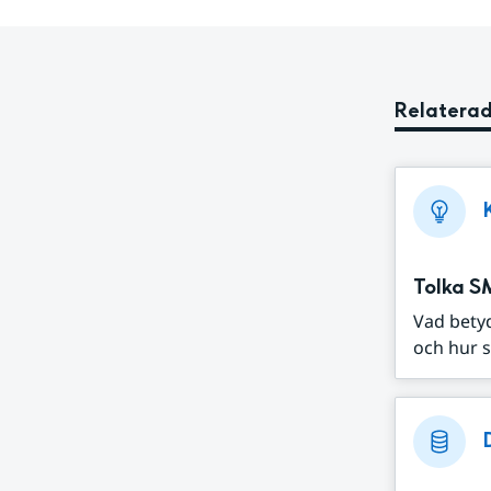
Relaterad
Tolka S
Vad bety
och hur s