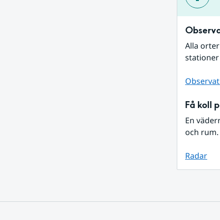
Observa
Alla orte
stationer
Observat
Få koll 
En väder
och rum. 
Radar