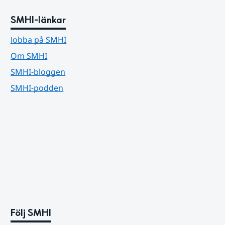
SMHI-länkar
Jobba på SMHI
Om SMHI
SMHI-bloggen
SMHI-podden
Följ SMHI