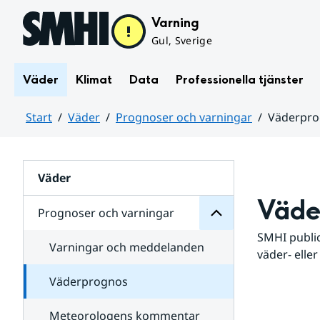
Hoppa till sidans innehåll
Varning
Gul, Sverige
Väder
Klimat
Data
Professionella tjänster
Start
Väder
Prognoser och varningar
Väderpr
varningar
och
Huvudinnehåll
Prognoser
för
Undersidor
Väder
Väde
Prognoser och varningar
SMHI public
Varningar och meddelanden
väder- eller
Väderprognos
Meteorologens kommentar