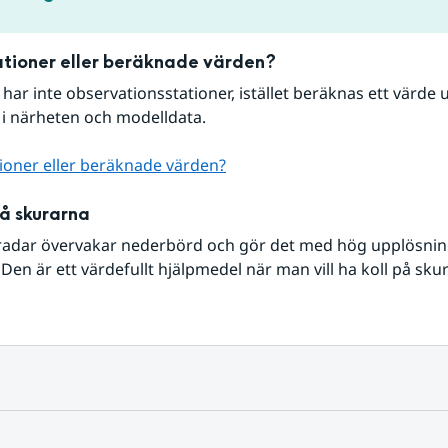
tioner eller beräknade värden?
r har inte observationsstationer, istället beräknas ett värde u
 i närheten och modelldata.
ioner eller beräknade värden?
på skurarna
radar övervakar nederbörd och gör det med hög upplösning 
Den är ett värdefullt hjälpmedel när man vill ha koll på sku