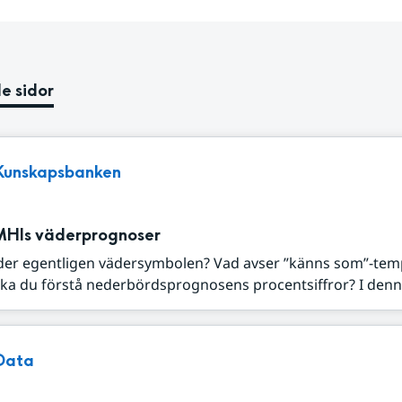
e sidor
Kunskapsbanken
MHIs väderprognoser
der egentligen vädersymbolen? Vad avser ”känns som”-tem
ka du förstå nederbördsprognosens procentsiffror? I denna
Data