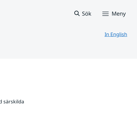
Sök
Meny
In English
 särskilda 