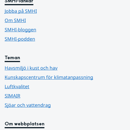
SMHI-länkar
Jobba på SMHI
Om SMHI
SMHI-bloggen
SMHI-podden
Teman
Havsmiljö i kust och hav
Kunskapscentrum för klimatanpassning
Luftkvalitet
SIMAIR
Sjöar och vattendrag
Om webbplatsen