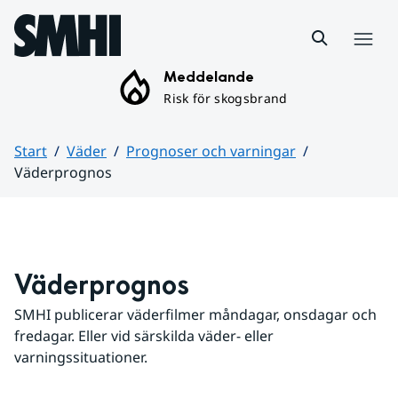
Hoppa till sidans innehåll
Meny
Meddelande
Risk för skogsbrand
Start
Väder
Prognoser och varningar
Väderprognos
Huvudinnehåll
Väderprognos
SMHI publicerar väderfilmer måndagar, onsdagar och 
fredagar. Eller vid särskilda väder- eller 
varningssituationer.