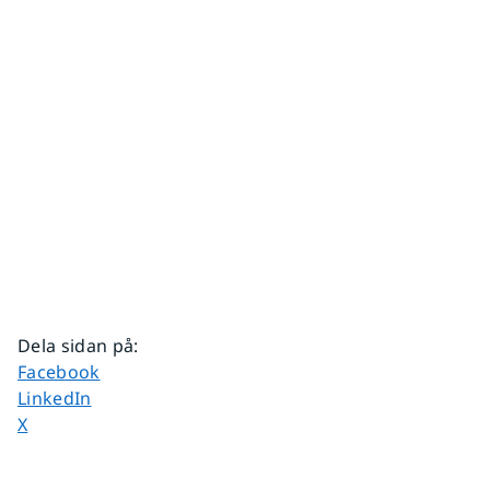
Dela sidan på
:
Dela sidan på
Facebook
Dela sidan på
LinkedIn
Dela sidan på
X