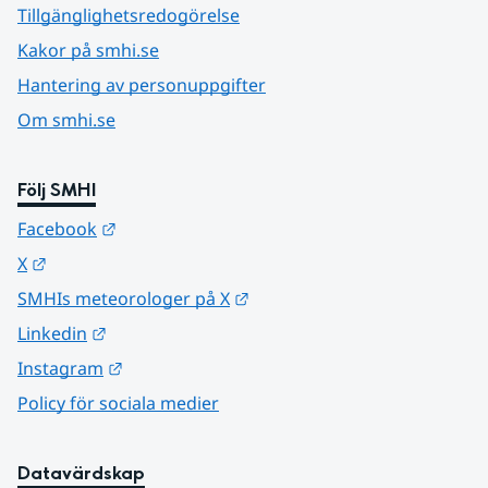
Tillgänglighetsredogörelse
Kakor på smhi.se
Hantering av personuppgifter
Om smhi.se
Följ SMHI
Länk till annan webbplats.
Facebook
Länk till annan webbplats.
X
Länk till annan webbplats.
SMHIs meteorologer på X
Länk till annan webbplats.
Linkedin
Länk till annan webbplats.
Instagram
Policy för sociala medier
Datavärdskap