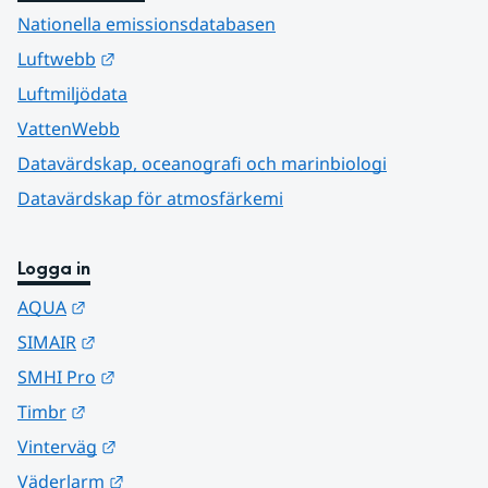
Nationella emissionsdatabasen
Länk till annan webbplats.
Luftwebb
Luftmiljödata
VattenWebb
Datavärdskap, oceanografi och marinbiologi
Datavärdskap för atmosfärkemi
Logga in
Länk till annan webbplats.
AQUA
Länk till annan webbplats.
SIMAIR
Länk till annan webbplats.
SMHI Pro
Länk till annan webbplats.
Timbr
Länk till annan webbplats.
Vinterväg
Länk till annan webbplats.
Väderlarm