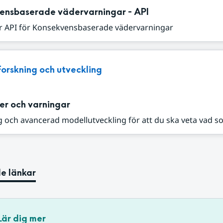
ensbaserade vädervarningar - API
r API för Konsekvensbaserade vädervarningar
Forskning och utveckling
er och varningar
 och avancerad modellutveckling för att du ska veta vad s
e länkar
Lär dig mer