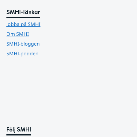
SMHI-länkar
Jobba på SMHI
Om SMHI
SMHI-bloggen
SMHI-podden
Följ SMHI