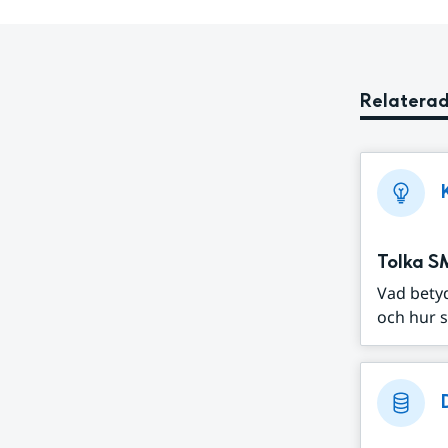
Relaterad
Tolka S
Vad bety
och hur s