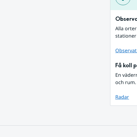
Observa
Alla orte
stationer
Observat
Få koll 
En väder
och rum. 
Radar