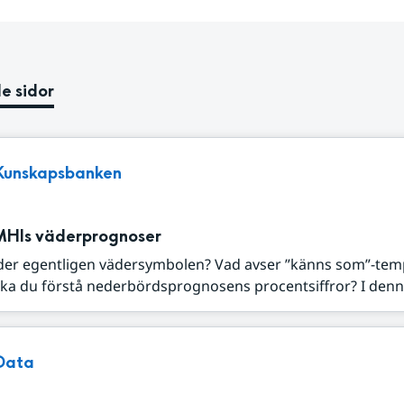
e sidor
Kunskapsbanken
MHIs väderprognoser
der egentligen vädersymbolen? Vad avser ”känns som”-tem
ka du förstå nederbördsprognosens procentsiffror? I denna
Data