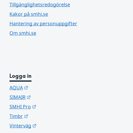
Tillgänglighetsredogörelse
Kakor på smhi.se
Hantering av personuppgifter
Om smhi.se
Logga in
Länk till annan webbplats.
AQUA
Länk till annan webbplats.
SIMAIR
Länk till annan webbplats.
SMHI Pro
Länk till annan webbplats.
Timbr
Länk till annan webbplats.
Vinterväg