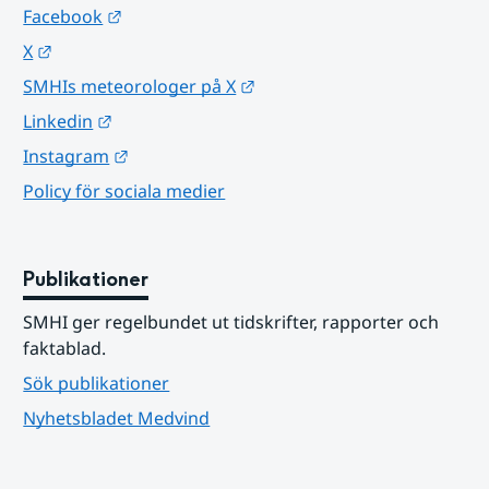
Länk till annan webbplats.
Facebook
Länk till annan webbplats.
X
Länk till annan webbplats.
SMHIs meteorologer på X
Länk till annan webbplats.
Linkedin
Länk till annan webbplats.
Instagram
Policy för sociala medier
Publikationer
SMHI ger regelbundet ut tidskrifter, rapporter och 
faktablad.
Sök publikationer
Nyhetsbladet Medvind