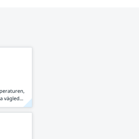
peraturen,
 vägled...