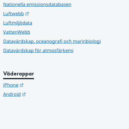
Nationella emissionsdatabasen
Länk till annan webbplats.
Luftwebb
Luftmiljödata
VattenWebb
Datavärdskap, oceanografi och marinbiologi
Datavärdskap för atmosfärkemi
Väderappar
Länk till annan webbplats.
iPhone
Länk till annan webbplats.
Android