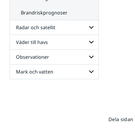
Brandriskprognoser
Radar och satellit
Väder till havs
Undersidor
för
Radar
Observationer
Undersidor
och
för
satellit
Väder
Mark och vatten
Undersidor
till
för
havs
Observationer
Undersidor
för
Mark
och
vatten
Dela sidan