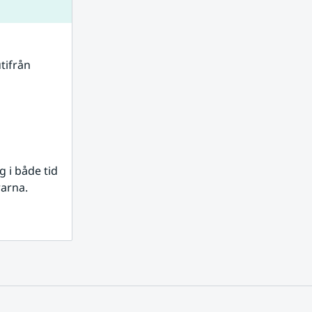
tifrån 
i både tid 
rarna.