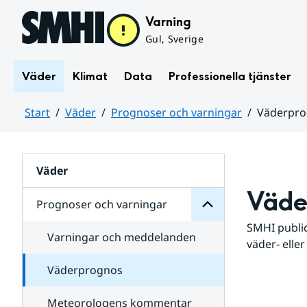
Hoppa till sidans innehåll
Varning
Gul, Sverige
Väder
Klimat
Data
Professionella tjänster
Start
Väder
Prognoser och varningar
Väderpr
varningar
och
Huvudinnehåll
Prognoser
för
Undersidor
Väder
Väde
Prognoser och varningar
SMHI public
Varningar och meddelanden
väder- eller
Väderprognos
Meteorologens kommentar