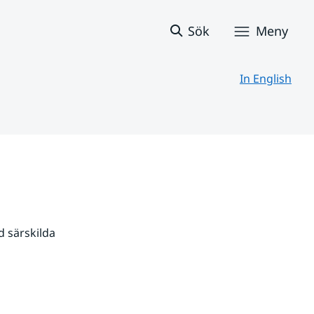
Sök
Meny
In English
 särskilda 