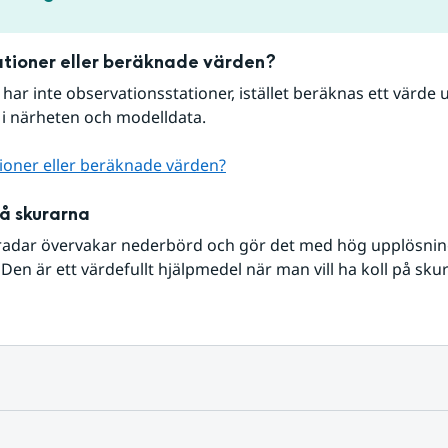
tioner eller beräknade värden?
r har inte observationsstationer, istället beräknas ett värde u
 i närheten och modelldata.
ioner eller beräknade värden?
på skurarna
radar övervakar nederbörd och gör det med hög upplösning 
Den är ett värdefullt hjälpmedel när man vill ha koll på sku