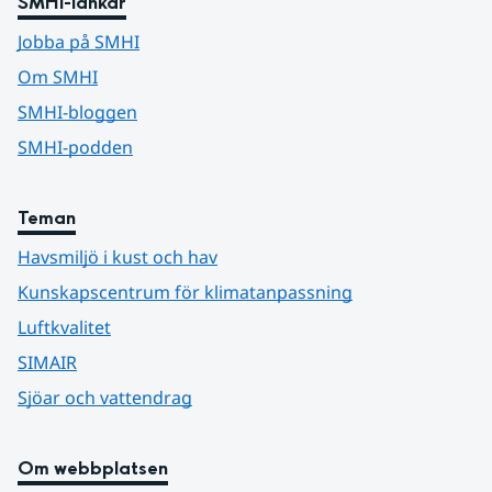
SMHI-länkar
Jobba på SMHI
Om SMHI
SMHI-bloggen
SMHI-podden
Teman
Havsmiljö i kust och hav
Kunskapscentrum för klimatanpassning
Luftkvalitet
SIMAIR
Sjöar och vattendrag
Om webbplatsen