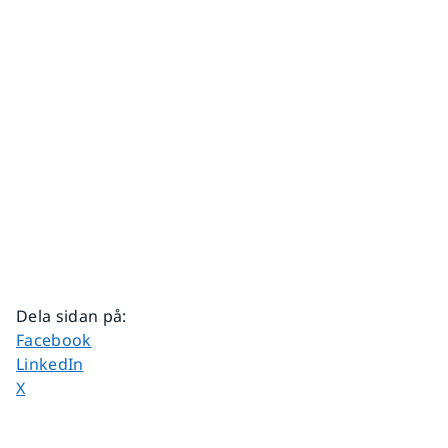
Dela sidan på
:
Dela sidan på
Facebook
Dela sidan på
LinkedIn
Dela sidan på
X