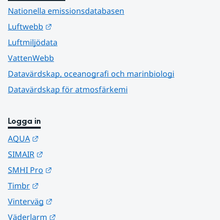
Nationella emissionsdatabasen
Länk till annan webbplats.
Luftwebb
Luftmiljödata
VattenWebb
Datavärdskap, oceanografi och marinbiologi
Datavärdskap för atmosfärkemi
Logga in
Länk till annan webbplats.
AQUA
Länk till annan webbplats.
SIMAIR
Länk till annan webbplats.
SMHI Pro
Länk till annan webbplats.
Timbr
Länk till annan webbplats.
Vinterväg
Länk till annan webbplats.
Väderlarm