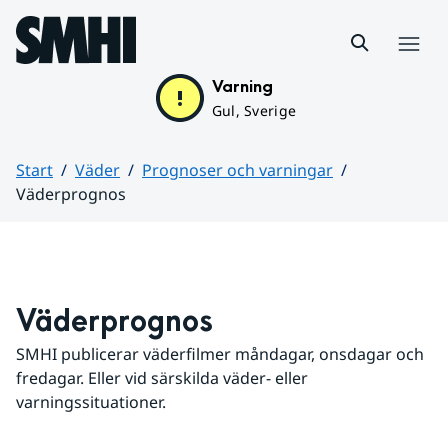
Hoppa till sidans innehåll
Meny
Varning
Gul, Sverige
Start
Väder
Prognoser och varningar
Väderprognos
Huvudinnehåll
Väderprognos
SMHI publicerar väderfilmer måndagar, onsdagar och 
fredagar. Eller vid särskilda väder- eller 
varningssituationer.