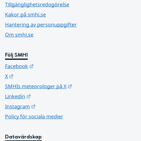
Tillgänglighetsredogörelse
Kakor på smhi.se
Hantering av personuppgifter
Om smhi.se
Följ SMHI
Länk till annan webbplats.
Facebook
Länk till annan webbplats.
X
Länk till annan webbplats.
SMHIs meteorologer på X
Länk till annan webbplats.
Linkedin
Länk till annan webbplats.
Instagram
Policy för sociala medier
Datavärdskap