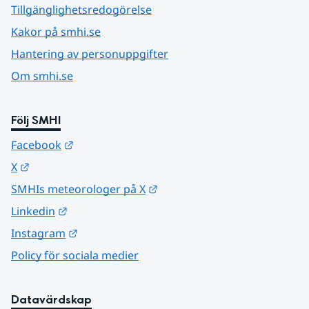
Tillgänglighetsredogörelse
Kakor på smhi.se
Hantering av personuppgifter
Om smhi.se
Följ SMHI
Länk till annan webbplats.
Facebook
Länk till annan webbplats.
X
Länk till annan webbplats.
SMHIs meteorologer på X
Länk till annan webbplats.
Linkedin
Länk till annan webbplats.
Instagram
Policy för sociala medier
Datavärdskap