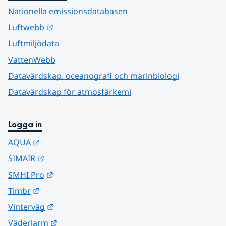
Nationella emissionsdatabasen
Länk till annan webbplats.
Luftwebb
Luftmiljödata
VattenWebb
Datavärdskap, oceanografi och marinbiologi
Datavärdskap för atmosfärkemi
Logga in
Länk till annan webbplats.
AQUA
Länk till annan webbplats.
SIMAIR
Länk till annan webbplats.
SMHI Pro
Länk till annan webbplats.
Timbr
Länk till annan webbplats.
Vinterväg
Länk till annan webbplats.
Väderlarm