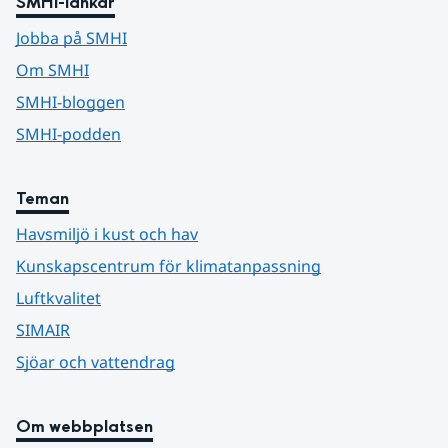
SMHI-länkar
Jobba på SMHI
Om SMHI
SMHI-bloggen
SMHI-podden
Teman
Havsmiljö i kust och hav
Kunskapscentrum för klimatanpassning
Luftkvalitet
SIMAIR
Sjöar och vattendrag
Om webbplatsen