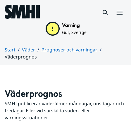
Hoppa till sidans innehåll
Meny
Varning
Gul, Sverige
Start
Väder
Prognoser och varningar
Väderprognos
Huvudinnehåll
Väderprognos
SMHI publicerar väderfilmer måndagar, onsdagar och 
fredagar. Eller vid särskilda väder- eller 
varningssituationer.