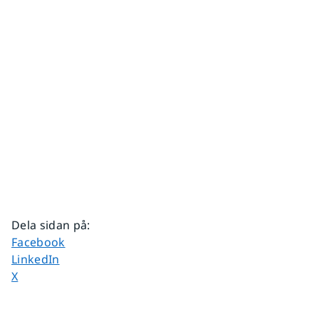
Dela sidan på
:
Dela sidan på
Facebook
Dela sidan på
LinkedIn
Dela sidan på
X