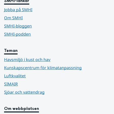
SMHI-länkar
Jobba på SMHI
Om SMHI
SMHI-bloggen
SMHI-podden
Teman
Havsmiljö i kust och hav
Kunskapscentrum för klimatanpassning
Luftkvalitet
SIMAIR
Sjöar och vattendrag
Om webbplatsen