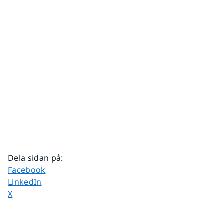
Dela sidan på
:
Dela sidan på
Facebook
Dela sidan på
LinkedIn
Dela sidan på
X