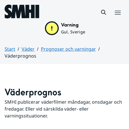
Hoppa till sidans innehåll
Meny
Varning
Gul, Sverige
Start
Väder
Prognoser och varningar
Väderprognos
Huvudinnehåll
Väderprognos
SMHI publicerar väderfilmer måndagar, onsdagar och 
fredagar. Eller vid särskilda väder- eller 
varningssituationer.