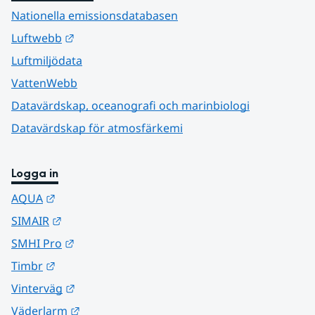
Nationella emissionsdatabasen
Länk till annan webbplats.
Luftwebb
Luftmiljödata
VattenWebb
Datavärdskap, oceanografi och marinbiologi
Datavärdskap för atmosfärkemi
Logga in
Länk till annan webbplats.
AQUA
Länk till annan webbplats.
SIMAIR
Länk till annan webbplats.
SMHI Pro
Länk till annan webbplats.
Timbr
Länk till annan webbplats.
Vinterväg
Länk till annan webbplats.
Väderlarm