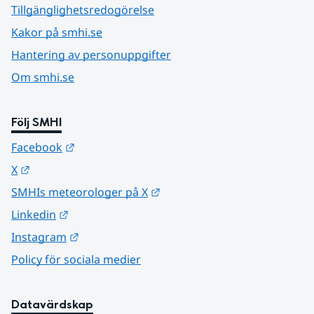
Tillgänglighetsredogörelse
Kakor på smhi.se
Hantering av personuppgifter
Om smhi.se
Följ SMHI
Länk till annan webbplats.
Facebook
Länk till annan webbplats.
X
Länk till annan webbplats.
SMHIs meteorologer på X
Länk till annan webbplats.
Linkedin
Länk till annan webbplats.
Instagram
Policy för sociala medier
Datavärdskap