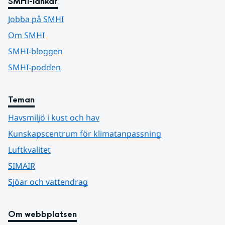
SMHI-länkar
Jobba på SMHI
Om SMHI
SMHI-bloggen
SMHI-podden
Teman
Havsmiljö i kust och hav
Kunskapscentrum för klimatanpassning
Luftkvalitet
SIMAIR
Sjöar och vattendrag
Om webbplatsen