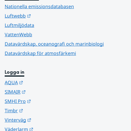
Nationella emissionsdatabasen
Länk till annan webbplats.
Luftwebb
Luftmiljödata
VattenWebb
Datavärdskap, oceanografi och marinbiologi
Datavärdskap för atmosfärkemi
Logga in
Länk till annan webbplats.
AQUA
Länk till annan webbplats.
SIMAIR
Länk till annan webbplats.
SMHI Pro
Länk till annan webbplats.
Timbr
Länk till annan webbplats.
Vinterväg
Länk till annan webbplats.
Väderlarm