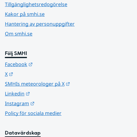
Tillgänglighetsredogörelse
Kakor på smhi.se
Hantering av personuppgifter
Om smhi.se
Följ SMHI
Länk till annan webbplats.
Facebook
Länk till annan webbplats.
X
Länk till annan webbplats.
SMHIs meteorologer på X
Länk till annan webbplats.
Linkedin
Länk till annan webbplats.
Instagram
Policy för sociala medier
Datavärdskap