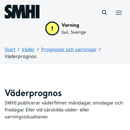
Hoppa till sidans innehåll
Meny
Varning
Gul, Sverige
Start
Väder
Prognoser och varningar
Väderprognos
Huvudinnehåll
Väderprognos
SMHI publicerar väderfilmer måndagar, onsdagar och 
fredagar. Eller vid särskilda väder- eller 
varningssituationer.