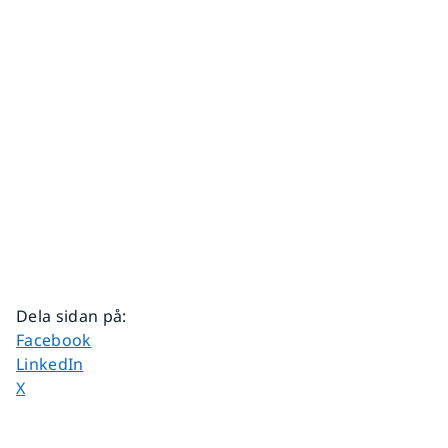
Dela sidan på
:
Dela sidan på
Facebook
Dela sidan på
LinkedIn
Dela sidan på
X