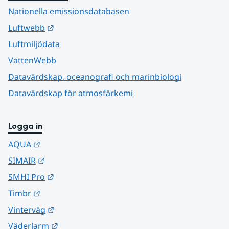
Nationella emissionsdatabasen
Länk till annan webbplats.
Luftwebb
Luftmiljödata
VattenWebb
Datavärdskap, oceanografi och marinbiologi
Datavärdskap för atmosfärkemi
Logga in
Länk till annan webbplats.
AQUA
Länk till annan webbplats.
SIMAIR
Länk till annan webbplats.
SMHI Pro
Länk till annan webbplats.
Timbr
Länk till annan webbplats.
Vinterväg
Länk till annan webbplats.
Väderlarm