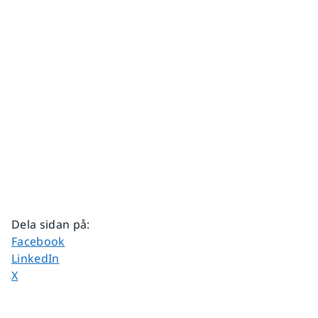
Dela sidan på
:
Dela sidan på
Facebook
Dela sidan på
LinkedIn
Dela sidan på
X