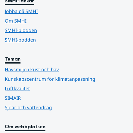
SMHI-länkar
Jobba på SMHI
Om SMHI
SMHI-bloggen
SMHI-podden
Teman
Havsmiljö i kust och hav
Kunskapscentrum för klimatanpassning
Luftkvalitet
SIMAIR
Sjöar och vattendrag
Om webbplatsen