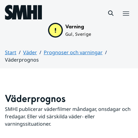
Hoppa till sidans innehåll
Meny
Varning
Gul, Sverige
Start
Väder
Prognoser och varningar
Väderprognos
Huvudinnehåll
Väderprognos
SMHI publicerar väderfilmer måndagar, onsdagar och 
fredagar. Eller vid särskilda väder- eller 
varningssituationer.