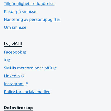
Tillgänglighetsredogörelse
Kakor på smhi.se
Hantering av personuppgifter
Om smhi.se
Följ SMHI
Länk till annan webbplats.
Facebook
Länk till annan webbplats.
X
Länk till annan webbplats.
SMHIs meteorologer på X
Länk till annan webbplats.
Linkedin
Länk till annan webbplats.
Instagram
Policy för sociala medier
Datavärdskap