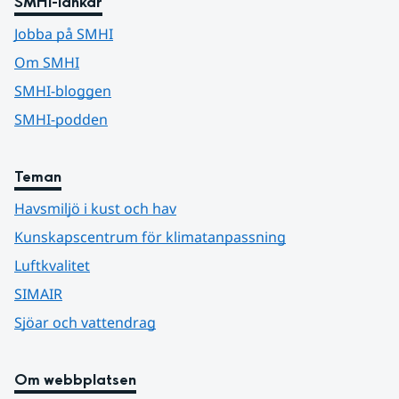
SMHI-länkar
Jobba på SMHI
Om SMHI
SMHI-bloggen
SMHI-podden
Teman
Havsmiljö i kust och hav
Kunskapscentrum för klimatanpassning
Luftkvalitet
SIMAIR
Sjöar och vattendrag
Om webbplatsen