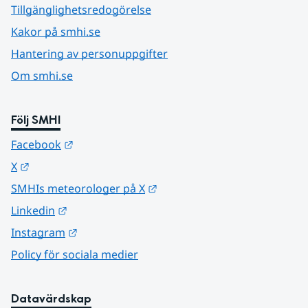
Tillgänglighetsredogörelse
Kakor på smhi.se
Hantering av personuppgifter
Om smhi.se
Följ SMHI
Länk till annan webbplats.
Facebook
Länk till annan webbplats.
X
Länk till annan webbplats.
SMHIs meteorologer på X
Länk till annan webbplats.
Linkedin
Länk till annan webbplats.
Instagram
Policy för sociala medier
Datavärdskap