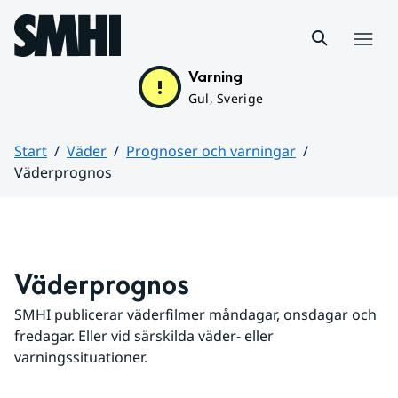
Hoppa till sidans innehåll
Meny
Varning
Gul, Sverige
Start
Väder
Prognoser och varningar
Väderprognos
Huvudinnehåll
Väderprognos
SMHI publicerar väderfilmer måndagar, onsdagar och 
fredagar. Eller vid särskilda väder- eller 
varningssituationer.