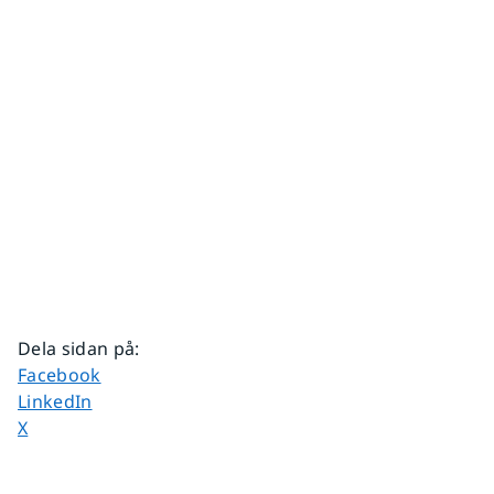
Dela sidan på
:
Dela sidan på
Facebook
Dela sidan på
LinkedIn
Dela sidan på
X