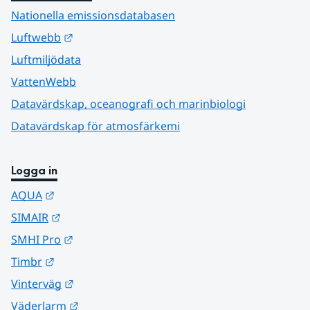
Nationella emissionsdatabasen
Länk till annan webbplats.
Luftwebb
Luftmiljödata
VattenWebb
Datavärdskap, oceanografi och marinbiologi
Datavärdskap för atmosfärkemi
Logga in
Länk till annan webbplats.
AQUA
Länk till annan webbplats.
SIMAIR
Länk till annan webbplats.
SMHI Pro
Länk till annan webbplats.
Timbr
Länk till annan webbplats.
Vinterväg
Länk till annan webbplats.
Väderlarm