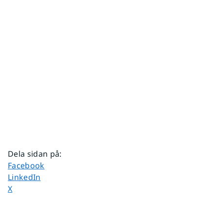
Dela sidan på
:
Dela sidan på
Facebook
Dela sidan på
LinkedIn
Dela sidan på
X