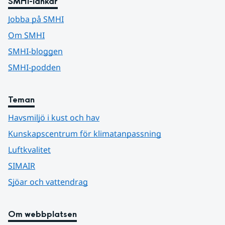
SMHI-länkar
Jobba på SMHI
Om SMHI
SMHI-bloggen
SMHI-podden
Teman
Havsmiljö i kust och hav
Kunskapscentrum för klimatanpassning
Luftkvalitet
SIMAIR
Sjöar och vattendrag
Om webbplatsen