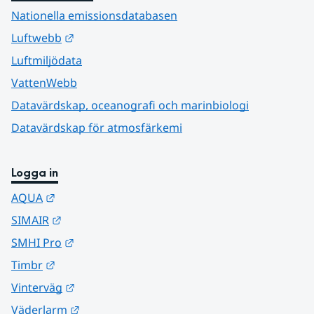
Nationella emissionsdatabasen
Länk till annan webbplats.
Luftwebb
Luftmiljödata
VattenWebb
Datavärdskap, oceanografi och marinbiologi
Datavärdskap för atmosfärkemi
Logga in
Länk till annan webbplats.
AQUA
Länk till annan webbplats.
SIMAIR
Länk till annan webbplats.
SMHI Pro
Länk till annan webbplats.
Timbr
Länk till annan webbplats.
Vinterväg
Länk till annan webbplats.
Väderlarm