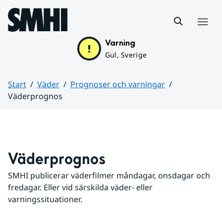
Hoppa till sidans innehåll
Meny
Varning
Gul, Sverige
Start
Väder
Prognoser och varningar
Väderprognos
Huvudinnehåll
Väderprognos
SMHI publicerar väderfilmer måndagar, onsdagar och 
fredagar. Eller vid särskilda väder- eller 
varningssituationer.