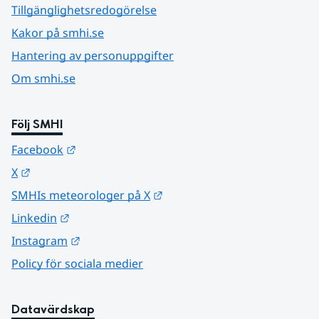
Tillgänglighetsredogörelse
Kakor på smhi.se
Hantering av personuppgifter
Om smhi.se
Följ SMHI
Länk till annan webbplats.
Facebook
Länk till annan webbplats.
X
Länk till annan webbplats.
SMHIs meteorologer på X
Länk till annan webbplats.
Linkedin
Länk till annan webbplats.
Instagram
Policy för sociala medier
Datavärdskap