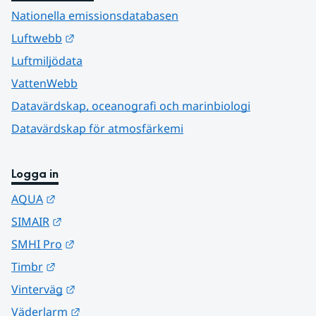
Nationella emissionsdatabasen
Länk till annan webbplats.
Luftwebb
Luftmiljödata
VattenWebb
Datavärdskap, oceanografi och marinbiologi
Datavärdskap för atmosfärkemi
Logga in
Länk till annan webbplats.
AQUA
Länk till annan webbplats.
SIMAIR
Länk till annan webbplats.
SMHI Pro
Länk till annan webbplats.
Timbr
Länk till annan webbplats.
Vinterväg
Länk till annan webbplats.
Väderlarm