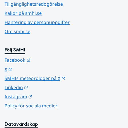
Tillgänglighetsredogörelse
Kakor på smhi.se
Hantering av personuppgifter
Om smhi.se
Följ SMHI
Länk till annan webbplats.
Facebook
Länk till annan webbplats.
X
Länk till annan webbplats.
SMHIs meteorologer på X
Länk till annan webbplats.
Linkedin
Länk till annan webbplats.
Instagram
Policy för sociala medier
Datavärdskap