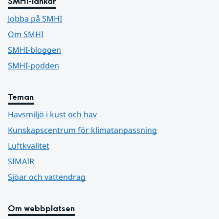
SMHI-länkar
Jobba på SMHI
Om SMHI
SMHI-bloggen
SMHI-podden
Teman
Havsmiljö i kust och hav
Kunskapscentrum för klimatanpassning
Luftkvalitet
SIMAIR
Sjöar och vattendrag
Om webbplatsen