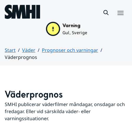
Hoppa till sidans innehåll
Meny
Varning
Gul, Sverige
Start
Väder
Prognoser och varningar
Väderprognos
Huvudinnehåll
Väderprognos
SMHI publicerar väderfilmer måndagar, onsdagar och 
fredagar. Eller vid särskilda väder- eller 
varningssituationer.