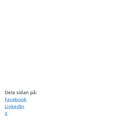
Dela sidan på
:
Dela sidan på
Facebook
Dela sidan på
LinkedIn
Dela sidan på
X