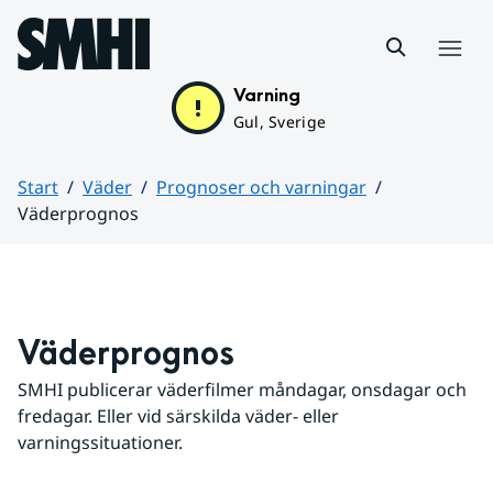
Hoppa till sidans innehåll
Meny
Varning
Gul, Sverige
Start
Väder
Prognoser och varningar
Väderprognos
Huvudinnehåll
Väderprognos
SMHI publicerar väderfilmer måndagar, onsdagar och 
fredagar. Eller vid särskilda väder- eller 
varningssituationer.