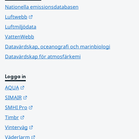
Nationella emissionsdatabasen
Länk till annan webbplats.
Luftwebb
Luftmiljödata
VattenWebb
Datavärdskap, oceanografi och marinbiologi
Datavärdskap för atmosfärkemi
Logga in
Länk till annan webbplats.
AQUA
Länk till annan webbplats.
SIMAIR
Länk till annan webbplats.
SMHI Pro
Länk till annan webbplats.
Timbr
Länk till annan webbplats.
Vinterväg
Länk till annan webbplats.
Väderlarm