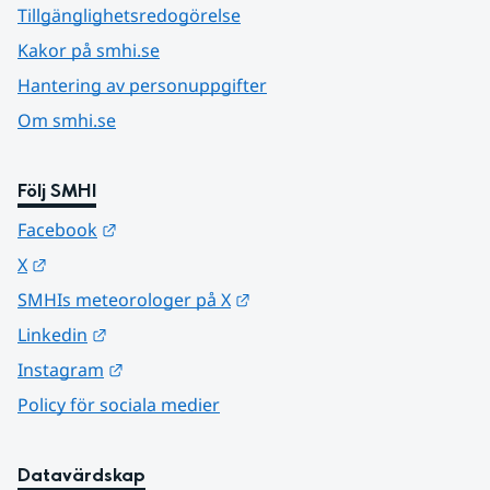
Tillgänglighetsredogörelse
Kakor på smhi.se
Hantering av personuppgifter
Om smhi.se
Följ SMHI
Länk till annan webbplats.
Facebook
Länk till annan webbplats.
X
Länk till annan webbplats.
SMHIs meteorologer på X
Länk till annan webbplats.
Linkedin
Länk till annan webbplats.
Instagram
Policy för sociala medier
Datavärdskap