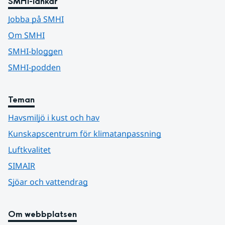
SMHI-länkar
Jobba på SMHI
Om SMHI
SMHI-bloggen
SMHI-podden
Teman
Havsmiljö i kust och hav
Kunskapscentrum för klimatanpassning
Luftkvalitet
SIMAIR
Sjöar och vattendrag
Om webbplatsen