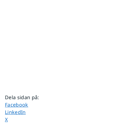
Dela sidan på
:
Dela sidan på
Facebook
Dela sidan på
LinkedIn
Dela sidan på
X