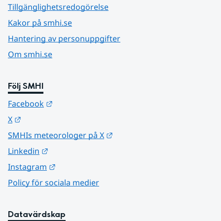
Tillgänglighetsredogörelse
Kakor på smhi.se
Hantering av personuppgifter
Om smhi.se
Följ SMHI
Länk till annan webbplats.
Facebook
Länk till annan webbplats.
X
Länk till annan webbplats.
SMHIs meteorologer på X
Länk till annan webbplats.
Linkedin
Länk till annan webbplats.
Instagram
Policy för sociala medier
Datavärdskap