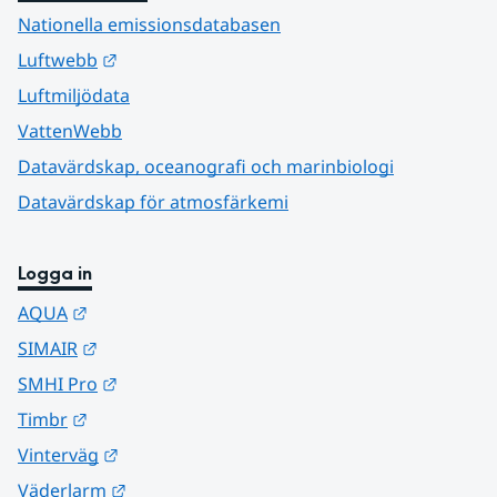
Nationella emissionsdatabasen
Länk till annan webbplats.
Luftwebb
Luftmiljödata
VattenWebb
Datavärdskap, oceanografi och marinbiologi
Datavärdskap för atmosfärkemi
Logga in
Länk till annan webbplats.
AQUA
Länk till annan webbplats.
SIMAIR
Länk till annan webbplats.
SMHI Pro
Länk till annan webbplats.
Timbr
Länk till annan webbplats.
Vinterväg
Länk till annan webbplats.
Väderlarm