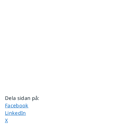
Dela sidan på
:
Dela sidan på
Facebook
Dela sidan på
LinkedIn
Dela sidan på
X