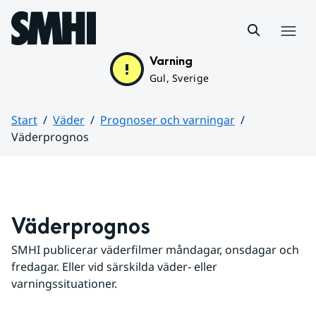
Hoppa till sidans innehåll
Meny
Varning
Gul, Sverige
Start
Väder
Prognoser och varningar
Väderprognos
Huvudinnehåll
Väderprognos
SMHI publicerar väderfilmer måndagar, onsdagar och 
fredagar. Eller vid särskilda väder- eller 
varningssituationer.