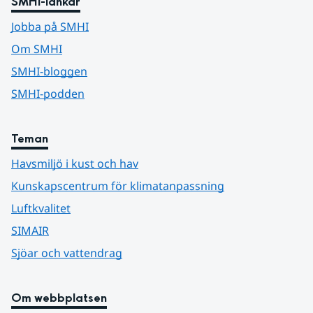
SMHI-länkar
Jobba på SMHI
Om SMHI
SMHI-bloggen
SMHI-podden
Teman
Havsmiljö i kust och hav
Kunskapscentrum för klimatanpassning
Luftkvalitet
SIMAIR
Sjöar och vattendrag
Om webbplatsen