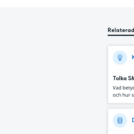
Relaterad
Tolka S
Vad bety
och hur s