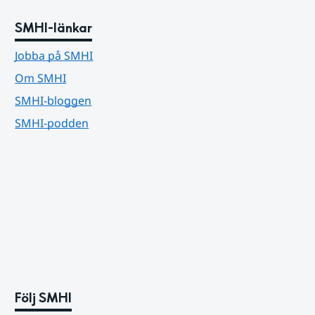
SMHI-länkar
Jobba på SMHI
Om SMHI
SMHI-bloggen
SMHI-podden
Följ SMHI