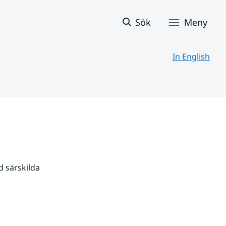
Sök
Meny
In English
 särskilda 