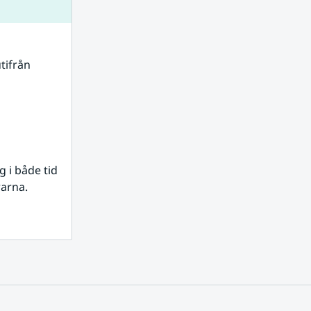
tifrån 
i både tid 
rarna.