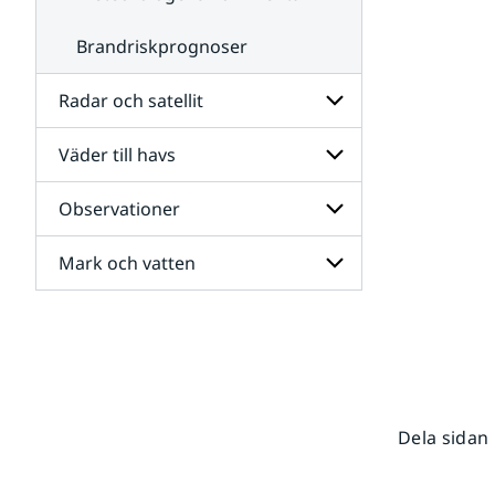
Brandriskprognoser
Radar och satellit
Väder till havs
Undersidor
för
Radar
Observationer
Undersidor
och
för
satellit
Väder
Mark och vatten
Undersidor
till
för
havs
Observationer
Undersidor
för
Mark
och
vatten
Dela sidan