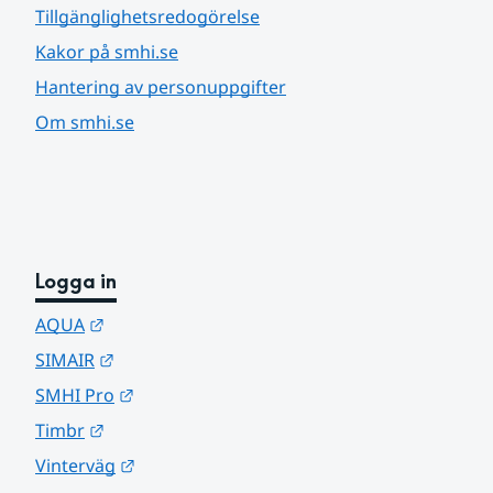
Tillgänglighetsredogörelse
Kakor på smhi.se
Hantering av personuppgifter
Om smhi.se
Logga in
Länk till annan webbplats.
AQUA
Länk till annan webbplats.
SIMAIR
Länk till annan webbplats.
SMHI Pro
Länk till annan webbplats.
Timbr
Länk till annan webbplats.
Vinterväg