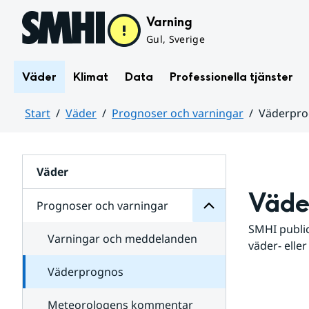
Hoppa till sidans innehåll
Varning
Gul, Sverige
Väder
Klimat
Data
Professionella tjänster
Start
Väder
Prognoser och varningar
Väderpr
varningar
och
Huvudinnehåll
Prognoser
för
Undersidor
Väder
Väde
Prognoser och varningar
SMHI public
Varningar och meddelanden
väder- eller
Väderprognos
Meteorologens kommentar