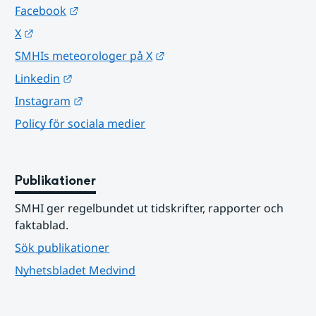
Länk till annan webbplats.
Facebook
Länk till annan webbplats.
X
Länk till annan webbplats.
SMHIs meteorologer på X
Länk till annan webbplats.
Linkedin
Länk till annan webbplats.
Instagram
Policy för sociala medier
Publikationer
SMHI ger regelbundet ut tidskrifter, rapporter och 
faktablad.
Sök publikationer
Nyhetsbladet Medvind