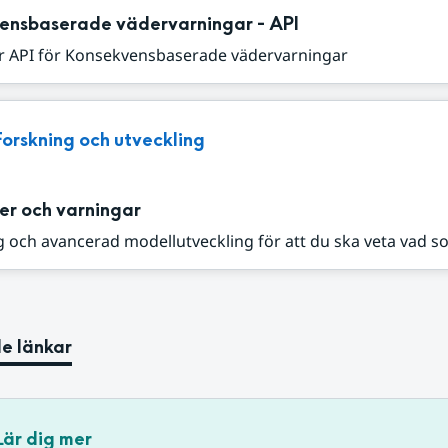
ensbaserade vädervarningar - API
r API för Konsekvensbaserade vädervarningar
Forskning och utveckling
er och varningar
 och avancerad modellutveckling för att du ska veta vad s
e länkar
Lär dig mer