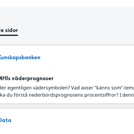
e sidor
Kunskapsbanken
MHIs väderprognoser
der egentligen vädersymbolen? Vad avser ”känns som”-tem
ka du förstå nederbördsprognosens procentsiffror? I denna
Data