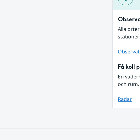
Observa
Alla orte
stationer
Observat
Få koll 
En väder
och rum. 
Radar