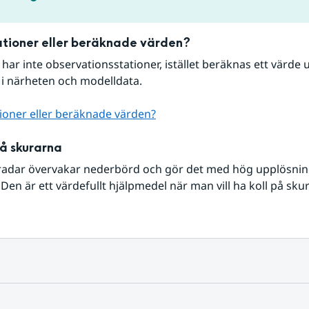
tioner eller beräknade värden?
r har inte observationsstationer, istället beräknas ett värde u
 i närheten och modelldata.
ioner eller beräknade värden?
på skurarna
radar övervakar nederbörd och gör det med hög upplösning 
Den är ett värdefullt hjälpmedel när man vill ha koll på sku