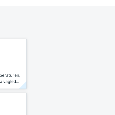
peraturen,
 vägled...