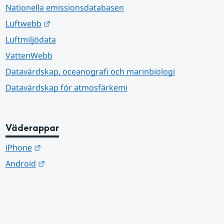
Nationella emissionsdatabasen
Länk till annan webbplats.
Luftwebb
Luftmiljödata
VattenWebb
Datavärdskap, oceanografi och marinbiologi
Datavärdskap för atmosfärkemi
Väderappar
Länk till annan webbplats.
iPhone
Länk till annan webbplats.
Android