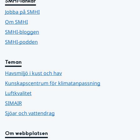
SMHI-länkar
Jobba på SMHI
Om SMHI
SMHI-bloggen
SMHI-podden
Teman
Havsmiljö i kust och hav
Kunskapscentrum för klimatanpassning
Luftkvalitet
SIMAIR
Sjöar och vattendrag
Om webbplatsen