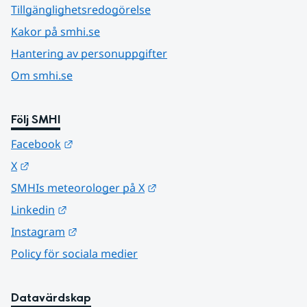
Tillgänglighetsredogörelse
Kakor på smhi.se
Hantering av personuppgifter
Om smhi.se
Följ SMHI
Länk till annan webbplats.
Facebook
Länk till annan webbplats.
X
Länk till annan webbplats.
SMHIs meteorologer på X
Länk till annan webbplats.
Linkedin
Länk till annan webbplats.
Instagram
Policy för sociala medier
Datavärdskap