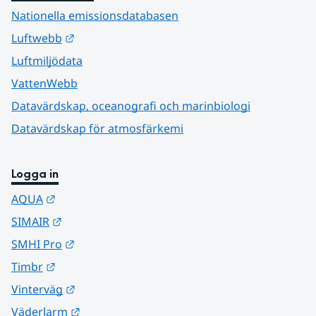
Nationella emissionsdatabasen
Länk till annan webbplats.
Luftwebb
Luftmiljödata
VattenWebb
Datavärdskap, oceanografi och marinbiologi
Datavärdskap för atmosfärkemi
Logga in
Länk till annan webbplats.
AQUA
Länk till annan webbplats.
SIMAIR
Länk till annan webbplats.
SMHI Pro
Länk till annan webbplats.
Timbr
Länk till annan webbplats.
Vinterväg
Länk till annan webbplats.
Väderlarm