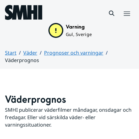
Hoppa till sidans innehåll
Meny
Varning
Gul, Sverige
Start
Väder
Prognoser och varningar
Väderprognos
Huvudinnehåll
Väderprognos
SMHI publicerar väderfilmer måndagar, onsdagar och 
fredagar. Eller vid särskilda väder- eller 
varningssituationer.