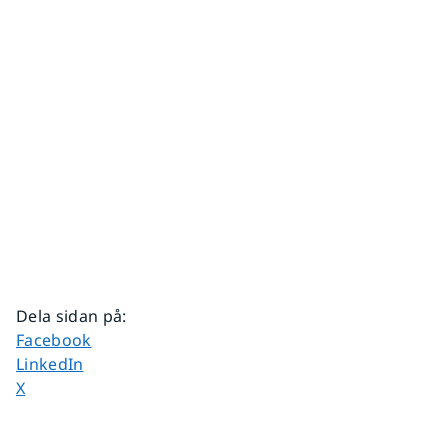
Dela sidan på
:
Dela sidan på
Facebook
Dela sidan på
LinkedIn
Dela sidan på
X