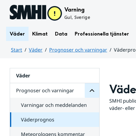
Hoppa till sidans innehåll
Varning
Gul, Sverige
Väder
Klimat
Data
Professionella tjänster
Start
Väder
Prognoser och varningar
Väderpr
varningar
och
Huvudinnehåll
Prognoser
för
Undersidor
Väder
Väde
Prognoser och varningar
SMHI public
Varningar och meddelanden
väder- eller
Väderprognos
Meteorologens kommentar