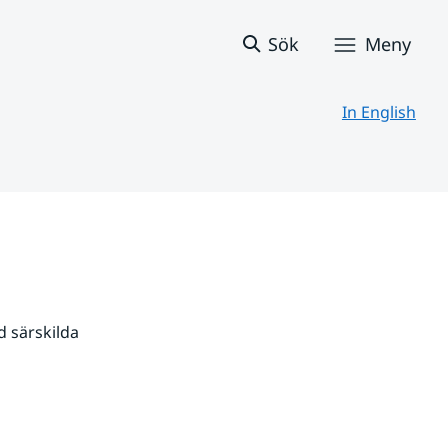
Sök
Meny
In English
 särskilda 