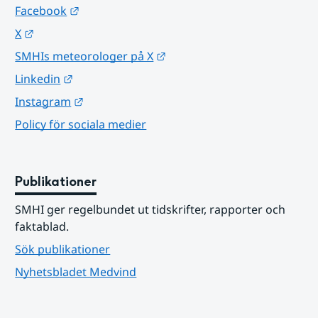
Länk till annan webbplats.
Facebook
Länk till annan webbplats.
X
Länk till annan webbplats.
SMHIs meteorologer på X
Länk till annan webbplats.
Linkedin
Länk till annan webbplats.
Instagram
Policy för sociala medier
Publikationer
SMHI ger regelbundet ut tidskrifter, rapporter och 
faktablad.
Sök publikationer
Nyhetsbladet Medvind