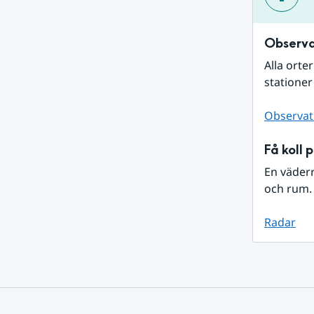
Observa
Alla orte
stationer
Observat
Få koll 
En väder
och rum. 
Radar