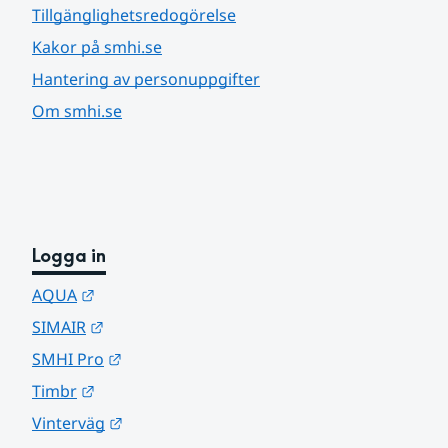
Tillgänglighetsredogörelse
Kakor på smhi.se
Hantering av personuppgifter
Om smhi.se
Logga in
Länk till annan webbplats.
AQUA
Länk till annan webbplats.
SIMAIR
Länk till annan webbplats.
SMHI Pro
Länk till annan webbplats.
Timbr
Länk till annan webbplats.
Vinterväg