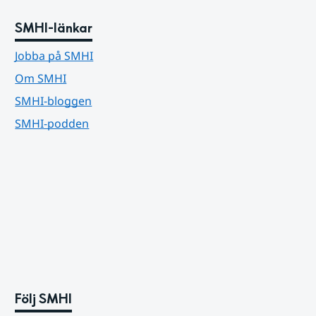
SMHI-länkar
Jobba på SMHI
Om SMHI
SMHI-bloggen
SMHI-podden
Följ SMHI