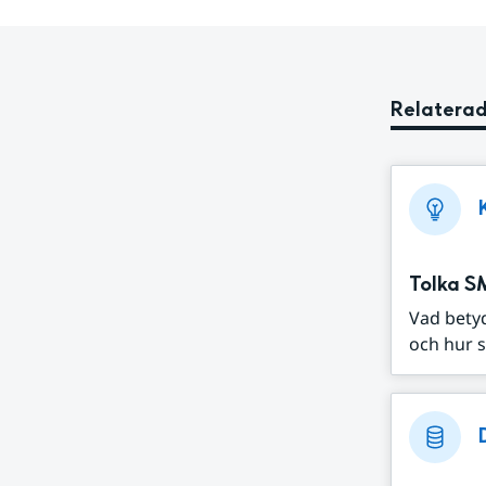
Relaterad
Tolka S
Vad bety
och hur s