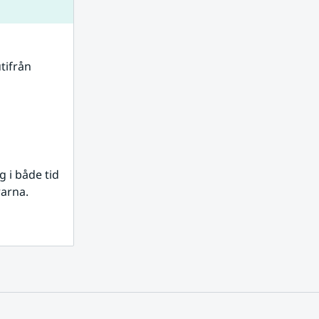
tifrån 
i både tid 
rarna.