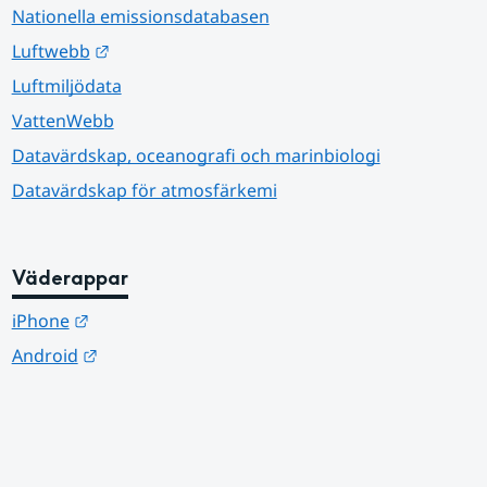
Nationella emissionsdatabasen
Länk till annan webbplats.
Luftwebb
Luftmiljödata
VattenWebb
Datavärdskap, oceanografi och marinbiologi
Datavärdskap för atmosfärkemi
Väderappar
Länk till annan webbplats.
iPhone
Länk till annan webbplats.
Android