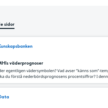
e sidor
Kunskapsbanken
MHIs väderprognoser
der egentligen vädersymbolen? Vad avser ”känns som”-tem
ka du förstå nederbördsprognosens procentsiffror? I denna
Data