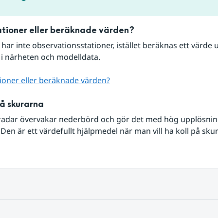
tioner eller beräknade värden?
r har inte observationsstationer, istället beräknas ett värde u
 i närheten och modelldata.
ioner eller beräknade värden?
på skurarna
radar övervakar nederbörd och gör det med hög upplösning 
Den är ett värdefullt hjälpmedel när man vill ha koll på sku