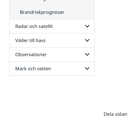
Brandriskprognoser
Radar och satellit
Väder till havs
Undersidor
för
Radar
Observationer
Undersidor
och
för
satellit
Väder
Mark och vatten
Undersidor
till
för
havs
Observationer
Undersidor
för
Mark
och
vatten
Dela sidan