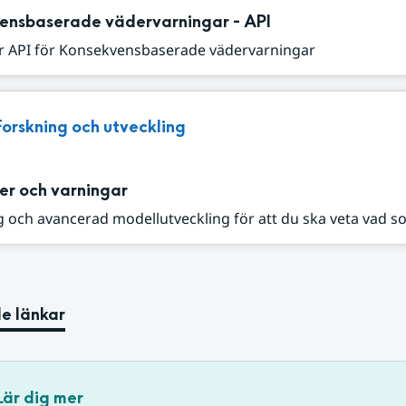
ensbaserade vädervarningar - API
r API för Konsekvensbaserade vädervarningar
Forskning och utveckling
er och varningar
 och avancerad modellutveckling för att du ska veta vad s
e länkar
Lär dig mer