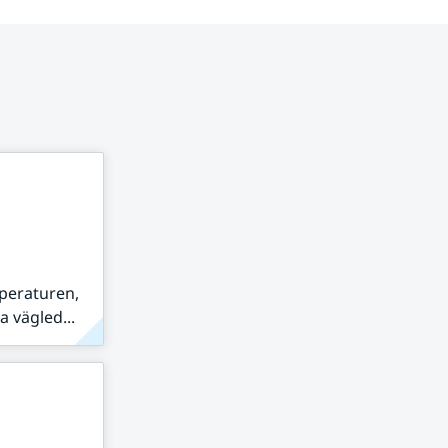
peraturen,
 vägled...