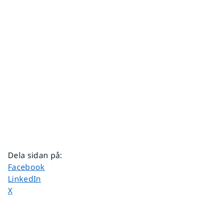
Dela sidan på
:
Dela sidan på
Facebook
Dela sidan på
LinkedIn
Dela sidan på
X