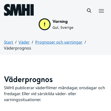
Hoppa till sidans innehåll
Meny
Varning
Gul, Sverige
Start
Väder
Prognoser och varningar
Väderprognos
Huvudinnehåll
Väderprognos
SMHI publicerar väderfilmer måndagar, onsdagar och 
fredagar. Eller vid särskilda väder- eller 
varningssituationer.