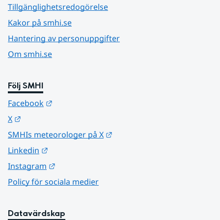
Tillgänglighetsredogörelse
Kakor på smhi.se
Hantering av personuppgifter
Om smhi.se
Följ SMHI
Länk till annan webbplats.
Facebook
Länk till annan webbplats.
X
Länk till annan webbplats.
SMHIs meteorologer på X
Länk till annan webbplats.
Linkedin
Länk till annan webbplats.
Instagram
Policy för sociala medier
Datavärdskap