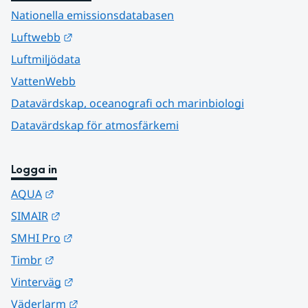
Nationella emissionsdatabasen
Länk till annan webbplats.
Luftwebb
Luftmiljödata
VattenWebb
Datavärdskap, oceanografi och marinbiologi
Datavärdskap för atmosfärkemi
Logga in
Länk till annan webbplats.
AQUA
Länk till annan webbplats.
SIMAIR
Länk till annan webbplats.
SMHI Pro
Länk till annan webbplats.
Timbr
Länk till annan webbplats.
Vinterväg
Länk till annan webbplats.
Väderlarm