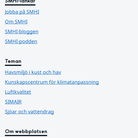
SMHI-länkar
Jobba på SMHI
Om SMHI
SMHI-bloggen
SMHI-podden
Teman
Havsmiljö i kust och hav
Kunskapscentrum för klimatanpassning
Luftkvalitet
SIMAIR
Sjöar och vattendrag
Om webbplatsen