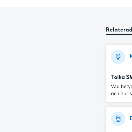
Relaterad
Tolka S
Vad bety
och hur s