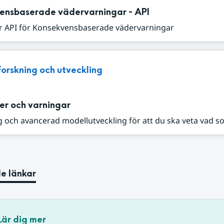
ensbaserade vädervarningar - API
r API för Konsekvensbaserade vädervarningar
Forskning och utveckling
er och varningar
 och avancerad modellutveckling för att du ska veta vad s
e länkar
Lär dig mer