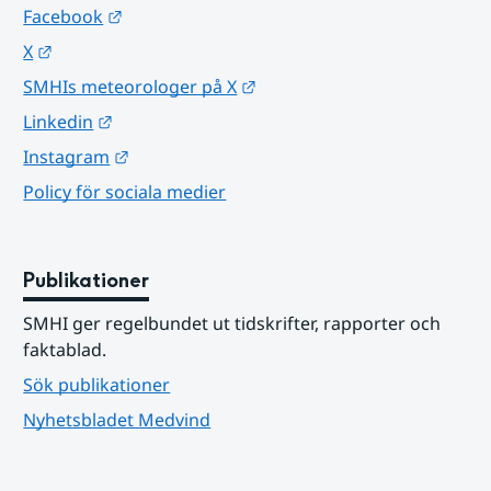
Länk till annan webbplats.
Facebook
Länk till annan webbplats.
X
Länk till annan webbplats.
SMHIs meteorologer på X
Länk till annan webbplats.
Linkedin
Länk till annan webbplats.
Instagram
Policy för sociala medier
Publikationer
SMHI ger regelbundet ut tidskrifter, rapporter och 
faktablad.
Sök publikationer
Nyhetsbladet Medvind