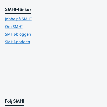
SMHI-länkar
Jobba på SMHI
Om SMHI
SMHI-bloggen
SMHI-podden
Följ SMHI