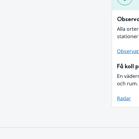
Observa
Alla orte
stationer
Observat
Få koll 
En väder
och rum. 
Radar