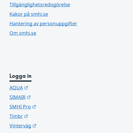
Tillgänglighetsredogörelse
Kakor på smhi.se
Hantering av personuppgifter
Om smhi.se
Logga in
Länk till annan webbplats.
AQUA
Länk till annan webbplats.
SIMAIR
Länk till annan webbplats.
SMHI Pro
Länk till annan webbplats.
Timbr
Länk till annan webbplats.
Vinterväg