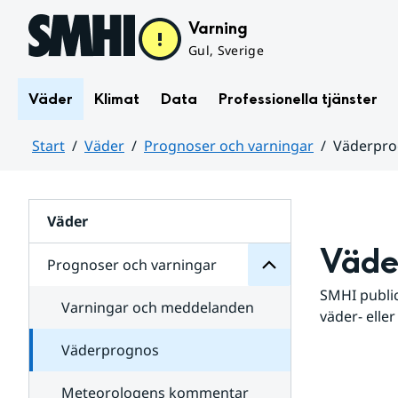
Hoppa till sidans innehåll
Varning
Gul, Sverige
Väder
Klimat
Data
Professionella tjänster
Start
Väder
Prognoser och varningar
Väderpr
varningar
och
Huvudinnehåll
Prognoser
för
Undersidor
Väder
Väde
Prognoser och varningar
SMHI public
Varningar och meddelanden
väder- eller
Väderprognos
Meteorologens kommentar