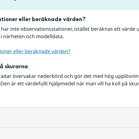
tioner eller beräknade värden?
r har inte observationsstationer, istället beräknas ett värde u
 i närheten och modelldata.
ioner eller beräknade värden?
på skurarna
radar övervakar nederbörd och gör det med hög upplösning 
Den är ett värdefullt hjälpmedel när man vill ha koll på sku