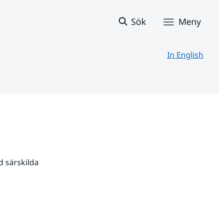
Sök
Meny
In English
 särskilda 