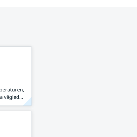
peraturen,
 vägled...