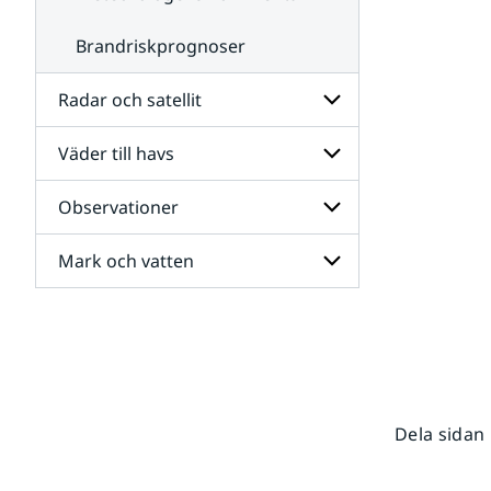
Brandriskprognoser
Radar och satellit
Väder till havs
Undersidor
för
Radar
Observationer
Undersidor
och
för
satellit
Väder
Mark och vatten
Undersidor
till
för
havs
Observationer
Undersidor
för
Mark
och
vatten
Dela sidan