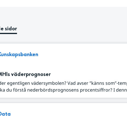
e sidor
Kunskapsbanken
MHIs väderprognoser
der egentligen vädersymbolen? Vad avser ”känns som”-tem
ka du förstå nederbördsprognosens procentsiffror? I denna
Data