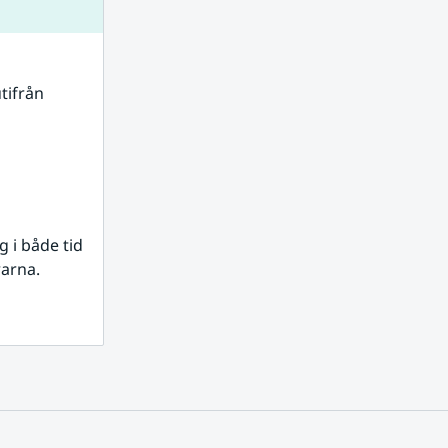
tifrån 
i både tid 
rarna.