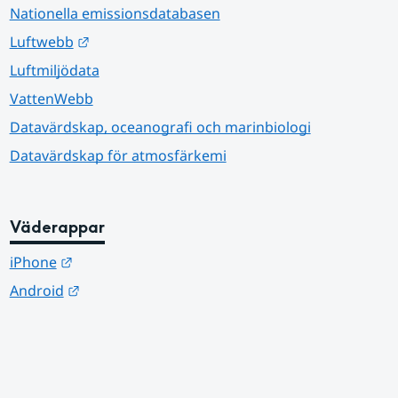
Nationella emissionsdatabasen
Länk till annan webbplats.
Luftwebb
Luftmiljödata
VattenWebb
Datavärdskap, oceanografi och marinbiologi
Datavärdskap för atmosfärkemi
Väderappar
Länk till annan webbplats.
iPhone
Länk till annan webbplats.
Android