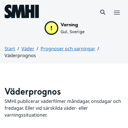
Hoppa till sidans innehåll
Meny
Varning
Gul, Sverige
Start
Väder
Prognoser och varningar
Väderprognos
Huvudinnehåll
Väderprognos
SMHI publicerar väderfilmer måndagar, onsdagar och 
fredagar. Eller vid särskilda väder- eller 
varningssituationer.