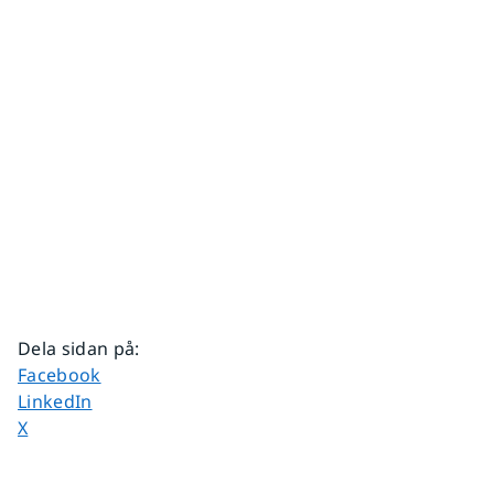
Dela sidan på
:
Dela sidan på
Facebook
Dela sidan på
LinkedIn
Dela sidan på
X