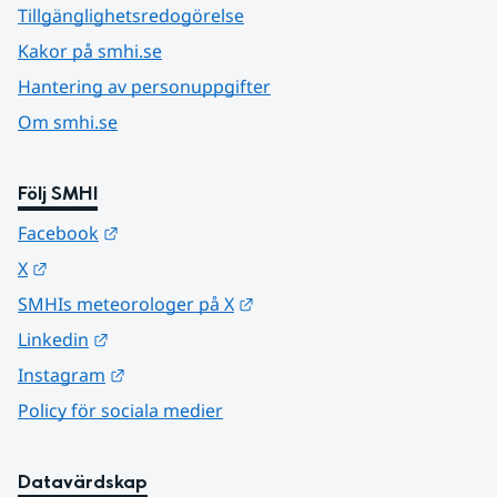
Tillgänglighetsredogörelse
Kakor på smhi.se
Hantering av personuppgifter
Om smhi.se
Följ SMHI
Länk till annan webbplats.
Facebook
Länk till annan webbplats.
X
Länk till annan webbplats.
SMHIs meteorologer på X
Länk till annan webbplats.
Linkedin
Länk till annan webbplats.
Instagram
Policy för sociala medier
Datavärdskap