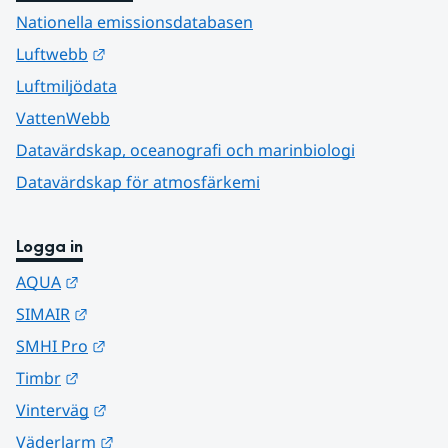
Nationella emissionsdatabasen
Länk till annan webbplats.
Luftwebb
Luftmiljödata
VattenWebb
Datavärdskap, oceanografi och marinbiologi
Datavärdskap för atmosfärkemi
Logga in
Länk till annan webbplats.
AQUA
Länk till annan webbplats.
SIMAIR
Länk till annan webbplats.
SMHI Pro
Länk till annan webbplats.
Timbr
Länk till annan webbplats.
Vinterväg
Länk till annan webbplats.
Väderlarm