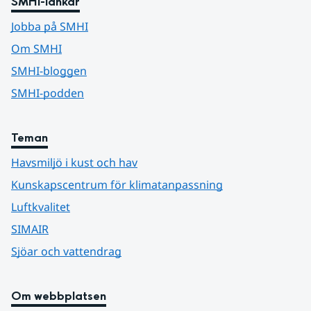
SMHI-länkar
Jobba på SMHI
Om SMHI
SMHI-bloggen
SMHI-podden
Teman
Havsmiljö i kust och hav
Kunskapscentrum för klimatanpassning
Luftkvalitet
SIMAIR
Sjöar och vattendrag
Om webbplatsen