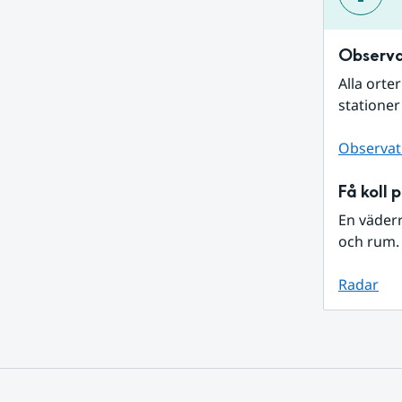
Observa
Alla orte
stationer
Observat
Få koll 
En väder
och rum. 
Radar