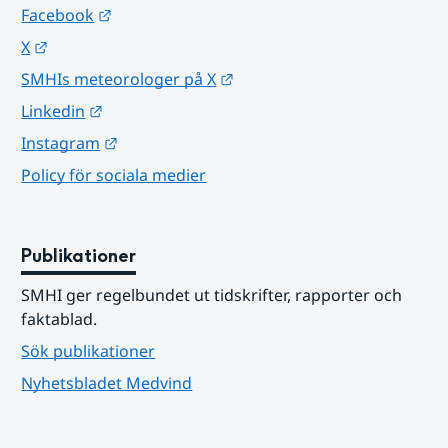
Länk till annan webbplats.
Facebook
Länk till annan webbplats.
X
Länk till annan webbplats.
SMHIs meteorologer på X
Länk till annan webbplats.
Linkedin
Länk till annan webbplats.
Instagram
Policy för sociala medier
Publikationer
SMHI ger regelbundet ut tidskrifter, rapporter och 
faktablad.
Sök publikationer
Nyhetsbladet Medvind