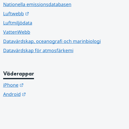
Nationella emissionsdatabasen
Länk till annan webbplats.
Luftwebb
Luftmiljödata
VattenWebb
Datavärdskap, oceanografi och marinbiologi
Datavärdskap för atmosfärkemi
Väderappar
Länk till annan webbplats.
iPhone
Länk till annan webbplats.
Android