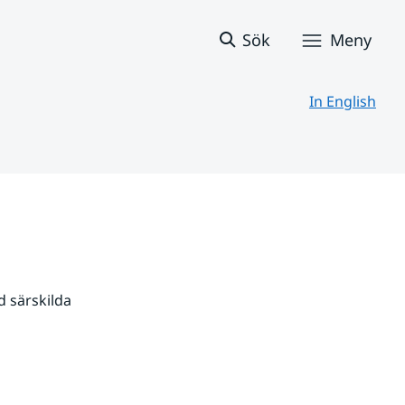
Sök
Meny
In English
 särskilda 