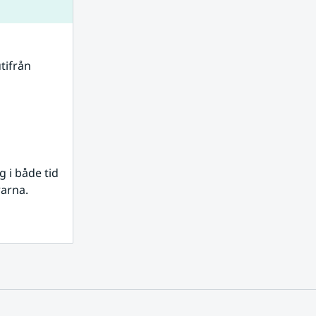
tifrån 
i både tid 
rarna.