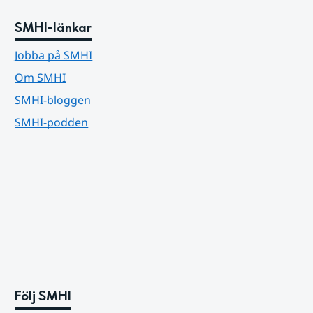
SMHI-länkar
Jobba på SMHI
Om SMHI
SMHI-bloggen
SMHI-podden
Följ SMHI