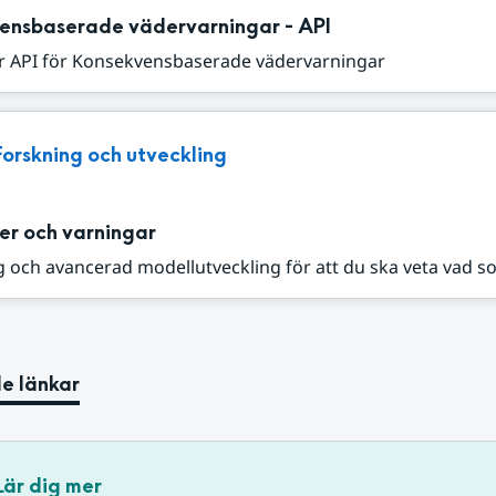
ensbaserade vädervarningar - API
r API för Konsekvensbaserade vädervarningar
Forskning och utveckling
er och varningar
 och avancerad modellutveckling för att du ska veta vad s
e länkar
Lär dig mer