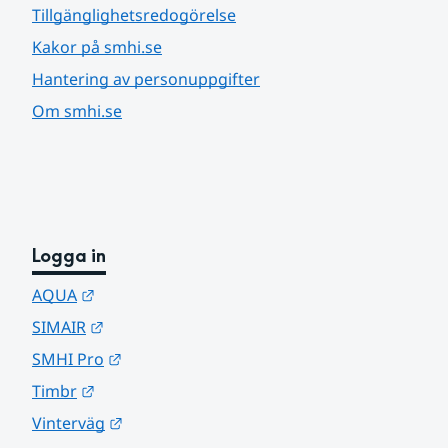
Tillgänglighetsredogörelse
Kakor på smhi.se
Hantering av personuppgifter
Om smhi.se
Logga in
Länk till annan webbplats.
AQUA
Länk till annan webbplats.
SIMAIR
Länk till annan webbplats.
SMHI Pro
Länk till annan webbplats.
Timbr
Länk till annan webbplats.
Vinterväg