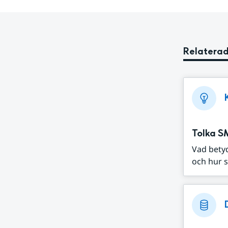
Relaterad
Tolka S
Vad bety
och hur s