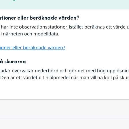
tioner eller beräknade värden?
r har inte observationsstationer, istället beräknas ett värde u
 i närheten och modelldata.
ioner eller beräknade värden?
på skurarna
radar övervakar nederbörd och gör det med hög upplösning 
Den är ett värdefullt hjälpmedel när man vill ha koll på sku