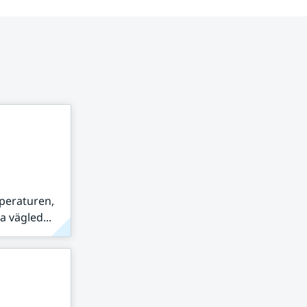
peraturen,
 vägled...