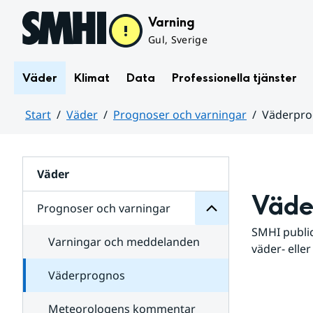
Hoppa till sidans innehåll
Varning
Gul, Sverige
Väder
Klimat
Data
Professionella tjänster
Start
Väder
Prognoser och varningar
Väderpr
varningar
och
Huvudinnehåll
Prognoser
för
Undersidor
Väder
Väde
Prognoser och varningar
SMHI public
Varningar och meddelanden
väder- eller
Väderprognos
Meteorologens kommentar