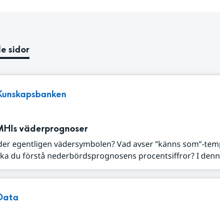
e sidor
Kunskapsbanken
MHIs väderprognoser
der egentligen vädersymbolen? Vad avser ”känns som”-tem
ka du förstå nederbördsprognosens procentsiffror? I denna
Data