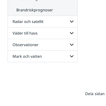
Brandriskprognoser
Radar och satellit
Väder till havs
Undersidor
för
Radar
Observationer
Undersidor
och
för
satellit
Väder
Mark och vatten
Undersidor
till
för
havs
Observationer
Undersidor
för
Mark
och
vatten
Dela sidan