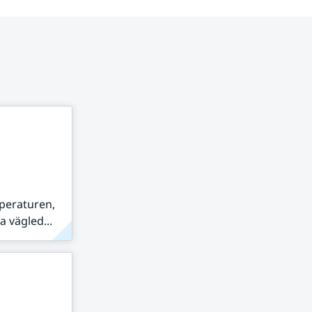
peraturen,
 vägled...