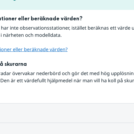
tioner eller beräknade värden?
r har inte observationsstationer, istället beräknas ett värde u
 i närheten och modelldata.
ioner eller beräknade värden?
på skurarna
radar övervakar nederbörd och gör det med hög upplösning 
Den är ett värdefullt hjälpmedel när man vill ha koll på sku