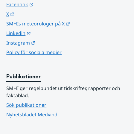
Länk till annan webbplats.
Facebook
Länk till annan webbplats.
X
Länk till annan webbplats.
SMHIs meteorologer på X
Länk till annan webbplats.
Linkedin
Länk till annan webbplats.
Instagram
Policy för sociala medier
Publikationer
SMHI ger regelbundet ut tidskrifter, rapporter och 
faktablad.
Sök publikationer
Nyhetsbladet Medvind