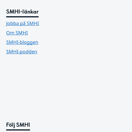
SMHI-länkar
Jobba på SMHI
Om SMHI
SMHI-bloggen
SMHI-podden
Följ SMHI