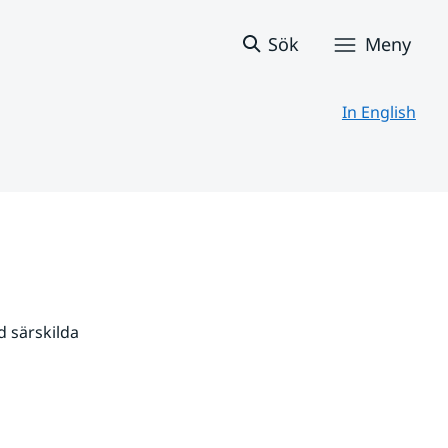
Sök
Meny
In English
 särskilda 