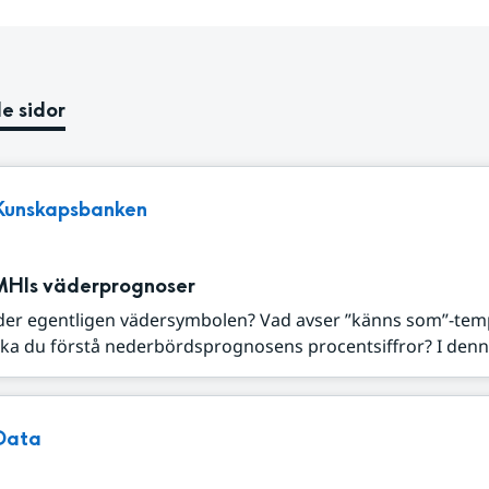
e sidor
Kunskapsbanken
MHIs väderprognoser
der egentligen vädersymbolen? Vad avser ”känns som”-tem
ka du förstå nederbördsprognosens procentsiffror? I denna
Data