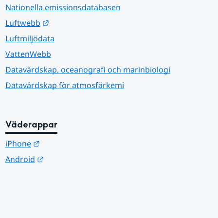
Nationella emissionsdatabasen
Länk till annan webbplats.
Luftwebb
Luftmiljödata
VattenWebb
Datavärdskap, oceanografi och marinbiologi
Datavärdskap för atmosfärkemi
Väderappar
Länk till annan webbplats.
iPhone
Länk till annan webbplats.
Android