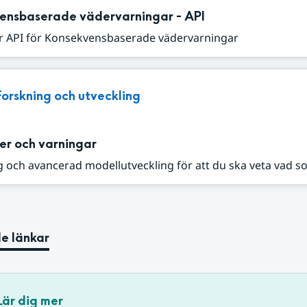
ensbaserade vädervarningar - API
r API för Konsekvensbaserade vädervarningar
Forskning och utveckling
er och varningar
 och avancerad modellutveckling för att du ska veta vad s
e länkar
Lär dig mer