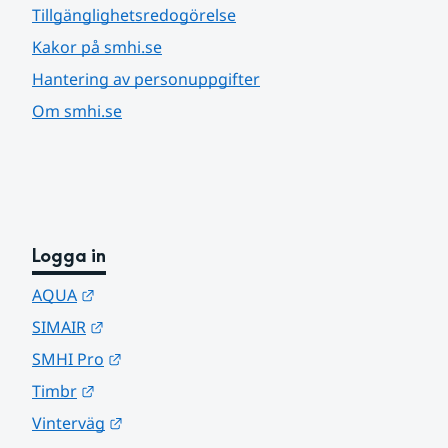
Tillgänglighetsredogörelse
Kakor på smhi.se
Hantering av personuppgifter
Om smhi.se
Logga in
Länk till annan webbplats.
AQUA
Länk till annan webbplats.
SIMAIR
Länk till annan webbplats.
SMHI Pro
Länk till annan webbplats.
Timbr
Länk till annan webbplats.
Vinterväg