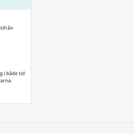
tifrån 
i både tid 
rarna.