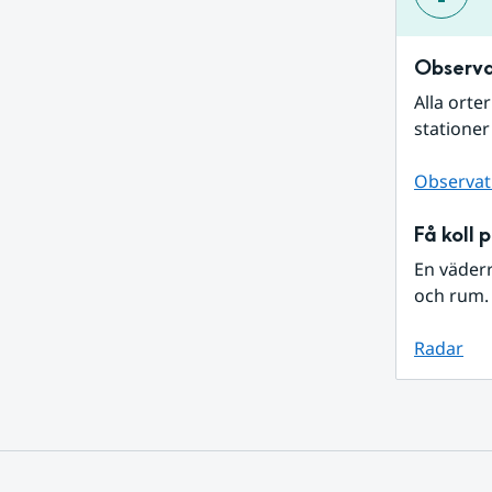
Observa
Alla orte
stationer
Observat
Få koll 
En väder
och rum. 
Radar