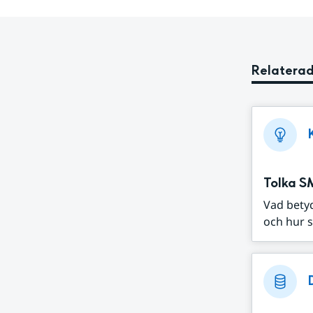
Relaterad
Tolka S
Vad bety
och hur s