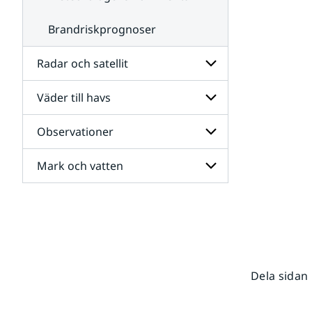
Brandriskprognoser
Radar och satellit
Väder till havs
Undersidor
för
Radar
Observationer
Undersidor
och
för
satellit
Väder
Mark och vatten
Undersidor
till
för
havs
Observationer
Undersidor
för
Mark
och
vatten
Dela sidan