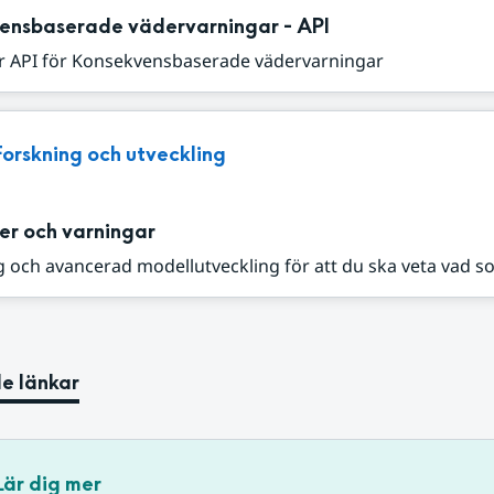
ensbaserade vädervarningar - API
r API för Konsekvensbaserade vädervarningar
Forskning och utveckling
er och varningar
 och avancerad modellutveckling för att du ska veta vad s
e länkar
Lär dig mer