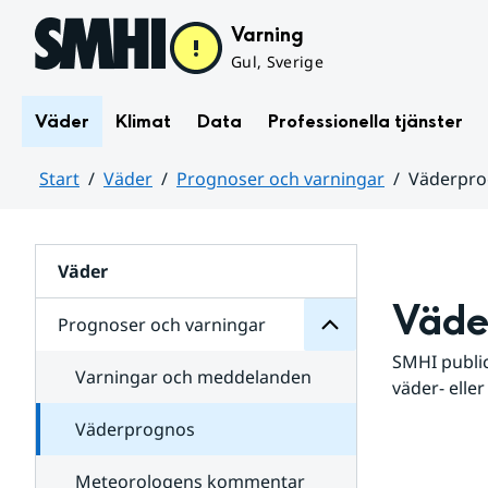
Hoppa till sidans innehåll
Varning
Gul, Sverige
Väder
Klimat
Data
Professionella tjänster
Start
Väder
Prognoser och varningar
Väderpr
varningar
och
Huvudinnehåll
Prognoser
för
Undersidor
Väder
Väde
Prognoser och varningar
SMHI public
Varningar och meddelanden
väder- eller
Väderprognos
Meteorologens kommentar