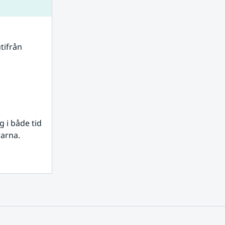
tifrån 
i både tid 
rarna.