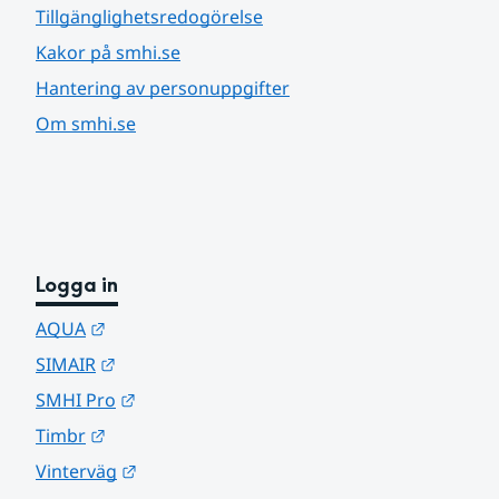
Tillgänglighetsredogörelse
Kakor på smhi.se
Hantering av personuppgifter
Om smhi.se
Logga in
Länk till annan webbplats.
AQUA
Länk till annan webbplats.
SIMAIR
Länk till annan webbplats.
SMHI Pro
Länk till annan webbplats.
Timbr
Länk till annan webbplats.
Vinterväg