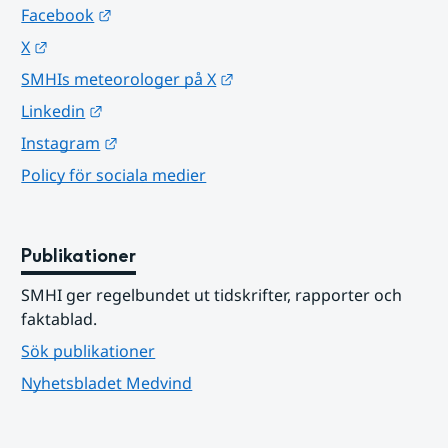
Länk till annan webbplats.
Facebook
Länk till annan webbplats.
X
Länk till annan webbplats.
SMHIs meteorologer på X
Länk till annan webbplats.
Linkedin
Länk till annan webbplats.
Instagram
Policy för sociala medier
Publikationer
SMHI ger regelbundet ut tidskrifter, rapporter och 
faktablad.
Sök publikationer
Nyhetsbladet Medvind