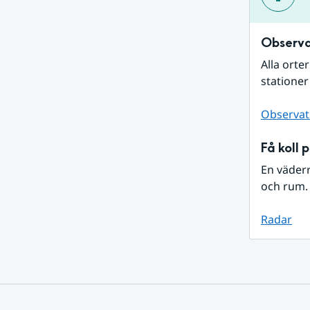
Observa
Alla orte
stationer
Observat
Få koll 
En väder
och rum. 
Radar