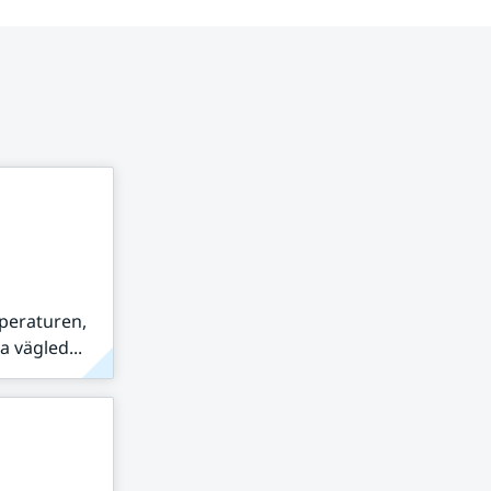
peraturen,
 vägled...