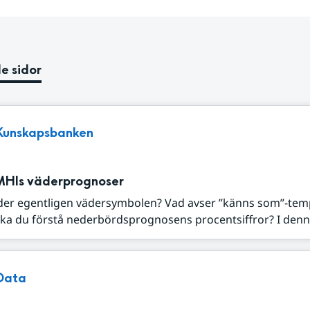
e sidor
Kunskapsbanken
MHIs väderprognoser
der egentligen vädersymbolen? Vad avser ”känns som”-tem
ka du förstå nederbördsprognosens procentsiffror? I denna
Data