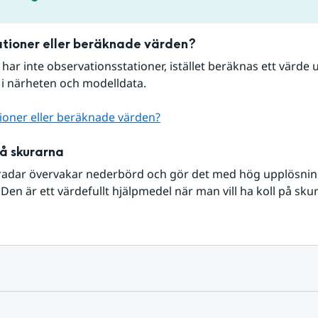
tioner eller beräknade värden?
r har inte observationsstationer, istället beräknas ett värde u
 i närheten och modelldata.
ioner eller beräknade värden?
på skurarna
radar övervakar nederbörd och gör det med hög upplösning 
Den är ett värdefullt hjälpmedel när man vill ha koll på sku