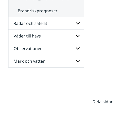
Brandriskprognoser
Radar och satellit
Väder till havs
Undersidor
för
Radar
Observationer
Undersidor
och
för
satellit
Väder
Mark och vatten
Undersidor
till
för
havs
Observationer
Undersidor
för
Mark
och
vatten
Dela sidan