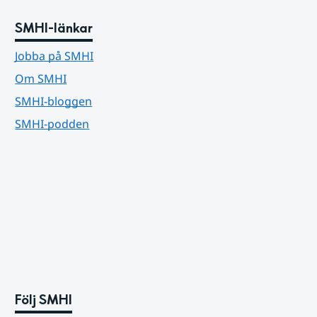
SMHI-länkar
Jobba på SMHI
Om SMHI
SMHI-bloggen
SMHI-podden
Följ SMHI