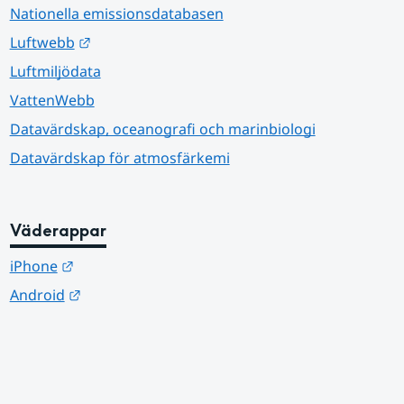
Nationella emissionsdatabasen
Länk till annan webbplats.
Luftwebb
Luftmiljödata
VattenWebb
Datavärdskap, oceanografi och marinbiologi
Datavärdskap för atmosfärkemi
Väderappar
Länk till annan webbplats.
iPhone
Länk till annan webbplats.
Android