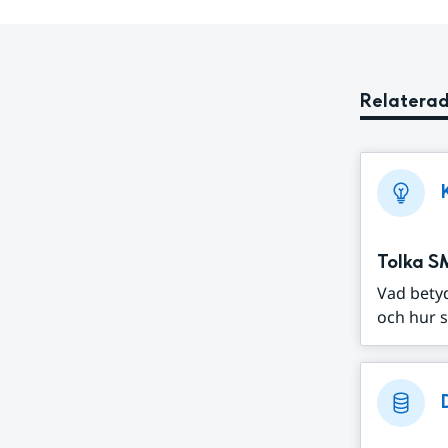
Relaterad
Tolka S
Vad bety
och hur s