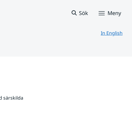
Sök
Meny
In English
 särskilda 