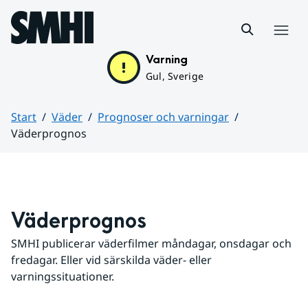
Hoppa till sidans innehåll
Meny
Varning
Gul, Sverige
Start
Väder
Prognoser och varningar
Väderprognos
Huvudinnehåll
Väderprognos
SMHI publicerar väderfilmer måndagar, onsdagar och 
fredagar. Eller vid särskilda väder- eller 
varningssituationer.