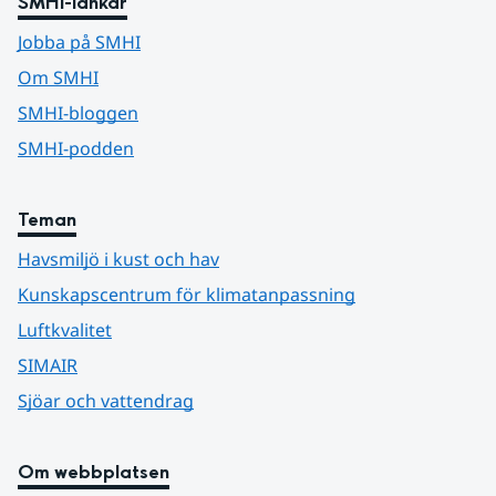
SMHI-länkar
Jobba på SMHI
Om SMHI
SMHI-bloggen
SMHI-podden
Teman
Havsmiljö i kust och hav
Kunskapscentrum för klimatanpassning
Luftkvalitet
SIMAIR
Sjöar och vattendrag
Om webbplatsen