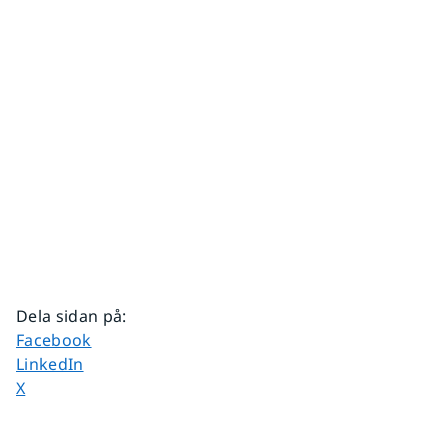
Dela sidan på
:
Dela sidan på
Facebook
Dela sidan på
LinkedIn
Dela sidan på
X