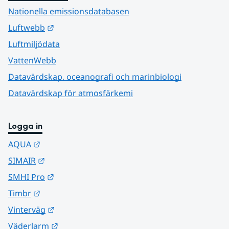
Nationella emissionsdatabasen
Länk till annan webbplats.
Luftwebb
Luftmiljödata
VattenWebb
Datavärdskap, oceanografi och marinbiologi
Datavärdskap för atmosfärkemi
Logga in
Länk till annan webbplats.
AQUA
Länk till annan webbplats.
SIMAIR
Länk till annan webbplats.
SMHI Pro
Länk till annan webbplats.
Timbr
Länk till annan webbplats.
Vinterväg
Länk till annan webbplats.
Väderlarm