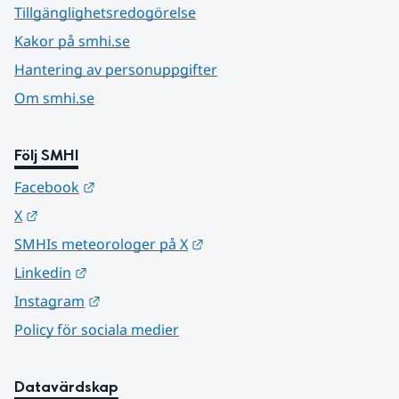
Tillgänglighetsredogörelse
Kakor på smhi.se
Hantering av personuppgifter
Om smhi.se
Följ SMHI
Länk till annan webbplats.
Facebook
Länk till annan webbplats.
X
Länk till annan webbplats.
SMHIs meteorologer på X
Länk till annan webbplats.
Linkedin
Länk till annan webbplats.
Instagram
Policy för sociala medier
Datavärdskap