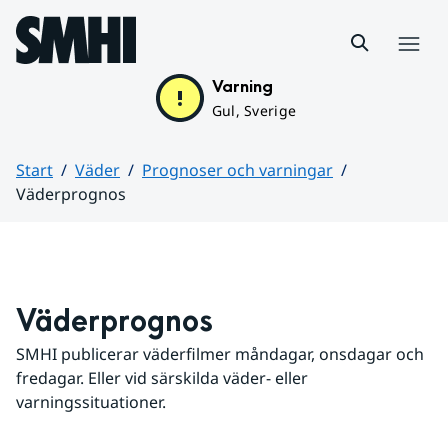
Hoppa till sidans innehåll
Meny
Varning
Gul, Sverige
Start
Väder
Prognoser och varningar
Väderprognos
Huvudinnehåll
Väderprognos
SMHI publicerar väderfilmer måndagar, onsdagar och 
fredagar. Eller vid särskilda väder- eller 
varningssituationer.