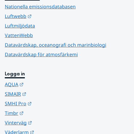
Nationella emissionsdatabasen
Länk till annan webbplats.
Luftwebb
Luftmiljödata
VattenWebb
Datavärdskap, oceanografi och marinbiologi
Datavärdskap för atmosfärkemi
Logga in
Länk till annan webbplats.
AQUA
Länk till annan webbplats.
SIMAIR
Länk till annan webbplats.
SMHI Pro
Länk till annan webbplats.
Timbr
Länk till annan webbplats.
Vinterväg
Länk till annan webbplats.
Väderlarm