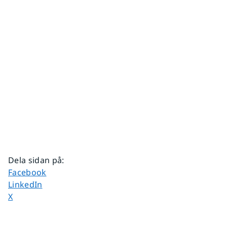
Dela sidan på
:
Dela sidan på
Facebook
Dela sidan på
LinkedIn
Dela sidan på
X