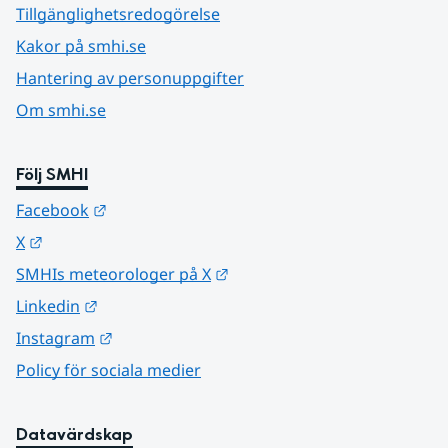
Tillgänglighetsredogörelse
Kakor på smhi.se
Hantering av personuppgifter
Om smhi.se
Följ SMHI
Länk till annan webbplats.
Facebook
Länk till annan webbplats.
X
Länk till annan webbplats.
SMHIs meteorologer på X
Länk till annan webbplats.
Linkedin
Länk till annan webbplats.
Instagram
Policy för sociala medier
Datavärdskap