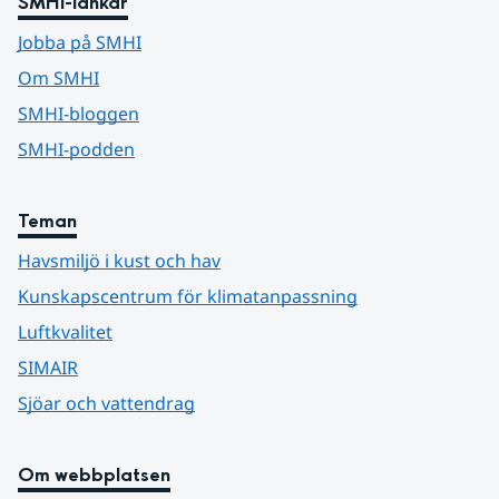
SMHI-länkar
Jobba på SMHI
Om SMHI
SMHI-bloggen
SMHI-podden
Teman
Havsmiljö i kust och hav
Kunskapscentrum för klimatanpassning
Luftkvalitet
SIMAIR
Sjöar och vattendrag
Om webbplatsen