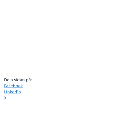
Dela sidan på
:
Dela sidan på
Facebook
Dela sidan på
LinkedIn
Dela sidan på
X