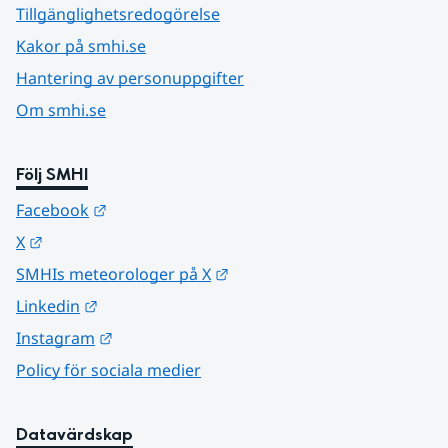
Tillgänglighetsredogörelse
Kakor på smhi.se
Hantering av personuppgifter
Om smhi.se
Följ SMHI
Länk till annan webbplats.
Facebook
Länk till annan webbplats.
X
Länk till annan webbplats.
SMHIs meteorologer på X
Länk till annan webbplats.
Linkedin
Länk till annan webbplats.
Instagram
Policy för sociala medier
Datavärdskap