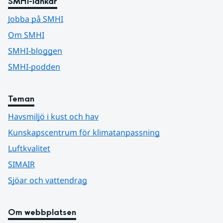
SMHI-länkar
Jobba på SMHI
Om SMHI
SMHI-bloggen
SMHI-podden
Teman
Havsmiljö i kust och hav
Kunskapscentrum för klimatanpassning
Luftkvalitet
SIMAIR
Sjöar och vattendrag
Om webbplatsen