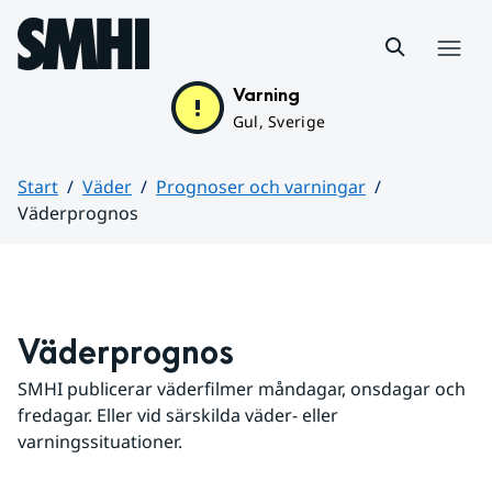
Hoppa till sidans innehåll
Meny
Varning
Gul, Sverige
Start
Väder
Prognoser och varningar
Väderprognos
Huvudinnehåll
Väderprognos
SMHI publicerar väderfilmer måndagar, onsdagar och 
fredagar. Eller vid särskilda väder- eller 
varningssituationer.