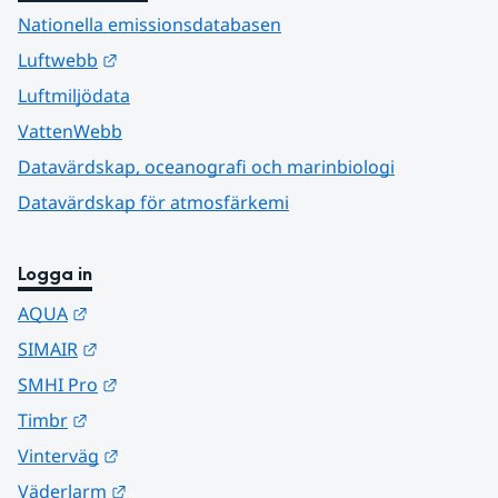
Nationella emissionsdatabasen
Länk till annan webbplats.
Luftwebb
Luftmiljödata
VattenWebb
Datavärdskap, oceanografi och marinbiologi
Datavärdskap för atmosfärkemi
Logga in
Länk till annan webbplats.
AQUA
Länk till annan webbplats.
SIMAIR
Länk till annan webbplats.
SMHI Pro
Länk till annan webbplats.
Timbr
Länk till annan webbplats.
Vinterväg
Länk till annan webbplats.
Väderlarm