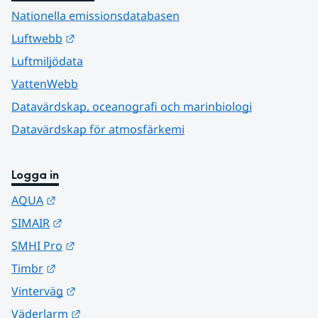
Nationella emissionsdatabasen
Länk till annan webbplats.
Luftwebb
Luftmiljödata
VattenWebb
Datavärdskap, oceanografi och marinbiologi
Datavärdskap för atmosfärkemi
Logga in
Länk till annan webbplats.
AQUA
Länk till annan webbplats.
SIMAIR
Länk till annan webbplats.
SMHI Pro
Länk till annan webbplats.
Timbr
Länk till annan webbplats.
Vinterväg
Länk till annan webbplats.
Väderlarm