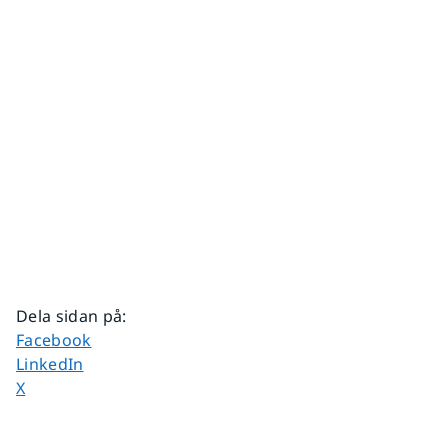
Dela sidan på
:
Dela sidan på
Facebook
Dela sidan på
LinkedIn
Dela sidan på
X