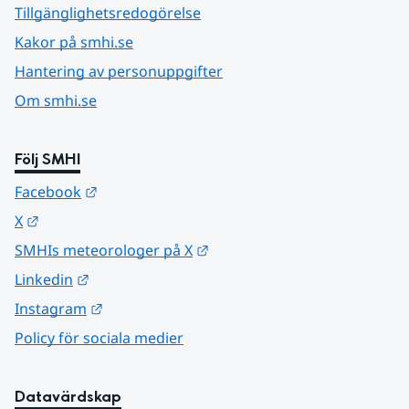
Tillgänglighetsredogörelse
Kakor på smhi.se
Hantering av personuppgifter
Om smhi.se
Följ SMHI
Länk till annan webbplats.
Facebook
Länk till annan webbplats.
X
Länk till annan webbplats.
SMHIs meteorologer på X
Länk till annan webbplats.
Linkedin
Länk till annan webbplats.
Instagram
Policy för sociala medier
Datavärdskap