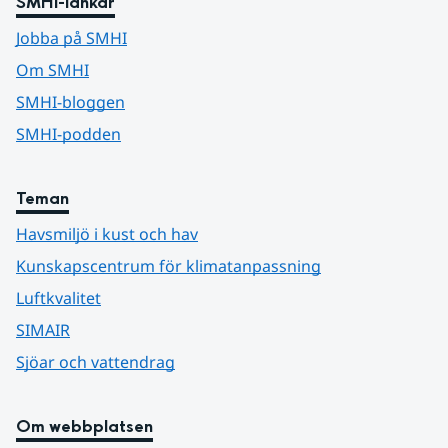
SMHI-länkar
Jobba på SMHI
Om SMHI
SMHI-bloggen
SMHI-podden
Teman
Havsmiljö i kust och hav
Kunskapscentrum för klimatanpassning
Luftkvalitet
SIMAIR
Sjöar och vattendrag
Om webbplatsen