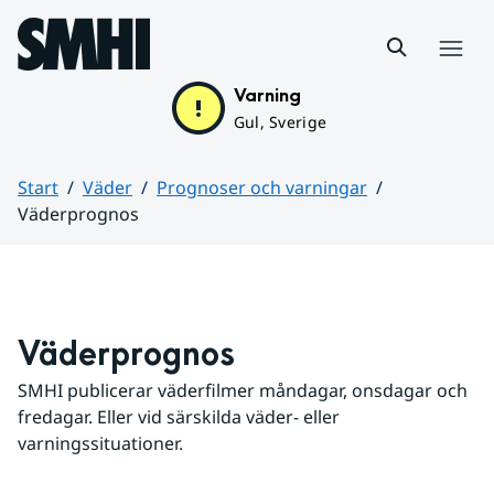
Hoppa till sidans innehåll
Meny
Varning
Gul, Sverige
Start
Väder
Prognoser och varningar
Väderprognos
Huvudinnehåll
Väderprognos
SMHI publicerar väderfilmer måndagar, onsdagar och 
fredagar. Eller vid särskilda väder- eller 
varningssituationer.