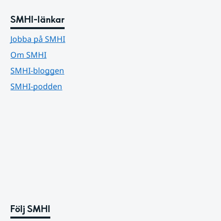
SMHI-länkar
Jobba på SMHI
Om SMHI
SMHI-bloggen
SMHI-podden
Följ SMHI