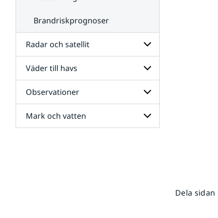
Brandriskprognoser
Radar och satellit
Väder till havs
Undersidor
för
Radar
Observationer
Undersidor
och
för
satellit
Väder
Mark och vatten
Undersidor
till
för
havs
Observationer
Undersidor
för
Mark
och
vatten
Dela sidan