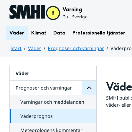
Hoppa till sidans innehåll
Varning
Gul, Sverige
Väder
Klimat
Data
Professionella tjänster
Start
Väder
Prognoser och varningar
Väderpr
varningar
och
Huvudinnehåll
Prognoser
för
Undersidor
Väder
Väde
Prognoser och varningar
SMHI public
Varningar och meddelanden
väder- eller
Väderprognos
Meteorologens kommentar