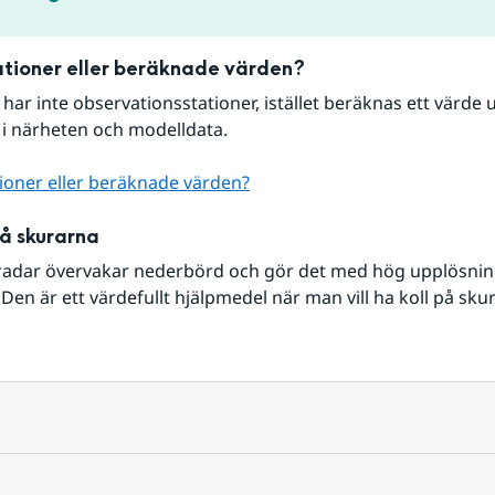
tioner eller beräknade värden?
r har inte observationsstationer, istället beräknas ett värde u
 i närheten och modelldata.
ioner eller beräknade värden?
på skurarna
radar övervakar nederbörd och gör det med hög upplösning 
Den är ett värdefullt hjälpmedel när man vill ha koll på sku