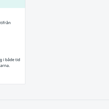
tifrån 
i både tid 
rarna.