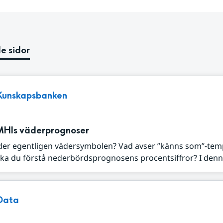
e sidor
Kunskapsbanken
MHIs väderprognoser
der egentligen vädersymbolen? Vad avser ”känns som”-tem
ka du förstå nederbördsprognosens procentsiffror? I denna
Data