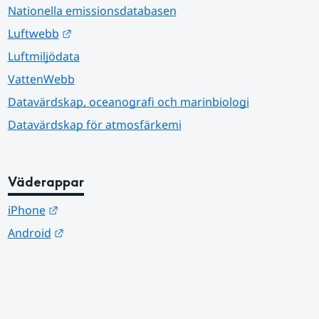
Nationella emissionsdatabasen
Länk till annan webbplats.
Luftwebb
Luftmiljödata
VattenWebb
Datavärdskap, oceanografi och marinbiologi
Datavärdskap för atmosfärkemi
Väderappar
Länk till annan webbplats.
iPhone
Länk till annan webbplats.
Android