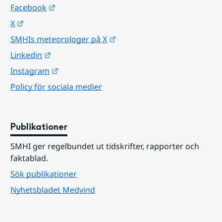
Länk till annan webbplats.
Facebook
Länk till annan webbplats.
X
Länk till annan webbplats.
SMHIs meteorologer på X
Länk till annan webbplats.
Linkedin
Länk till annan webbplats.
Instagram
Policy för sociala medier
Publikationer
SMHI ger regelbundet ut tidskrifter, rapporter och 
faktablad.
Sök publikationer
Nyhetsbladet Medvind