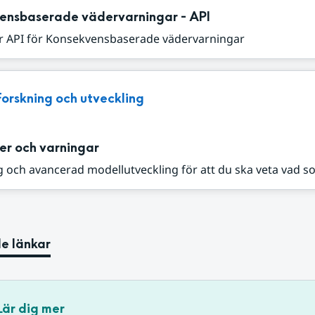
ensbaserade vädervarningar - API
r API för Konsekvensbaserade vädervarningar
Forskning och utveckling
er och varningar
 och avancerad modellutveckling för att du ska veta vad s
e länkar
Lär dig mer