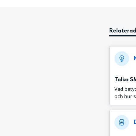
Relaterad
Tolka S
Vad bety
och hur s