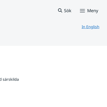
Sök
Meny
In English
 särskilda 