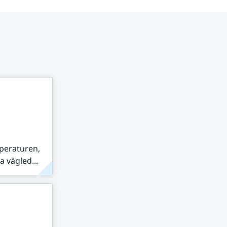
peraturen,
 vägled...