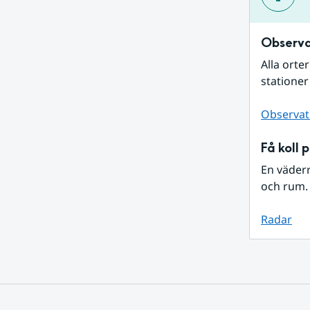
Observa
Alla orte
stationer
Observat
Få koll 
En väder
och rum. 
Radar