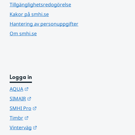
Tillgänglighetsredogörelse
Kakor på smhi.se
Hantering av personuppgifter
Om smhi.se
Logga in
Länk till annan webbplats.
AQUA
Länk till annan webbplats.
SIMAIR
Länk till annan webbplats.
SMHI Pro
Länk till annan webbplats.
Timbr
Länk till annan webbplats.
Vinterväg