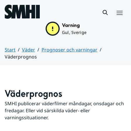
Hoppa till sidans innehåll
Meny
Varning
Gul, Sverige
Start
Väder
Prognoser och varningar
Väderprognos
Huvudinnehåll
Väderprognos
SMHI publicerar väderfilmer måndagar, onsdagar och 
fredagar. Eller vid särskilda väder- eller 
varningssituationer.