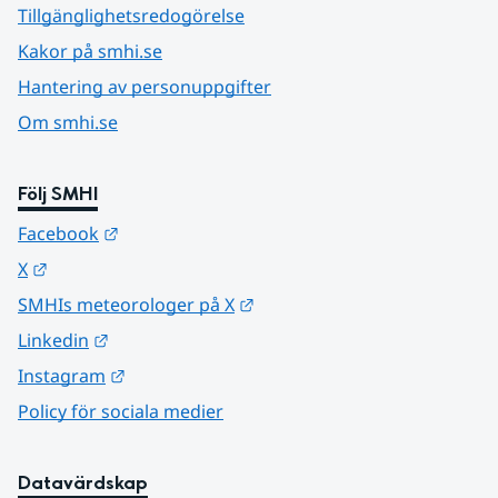
Tillgänglighetsredogörelse
Kakor på smhi.se
Hantering av personuppgifter
Om smhi.se
Följ SMHI
Länk till annan webbplats.
Facebook
Länk till annan webbplats.
X
Länk till annan webbplats.
SMHIs meteorologer på X
Länk till annan webbplats.
Linkedin
Länk till annan webbplats.
Instagram
Policy för sociala medier
Datavärdskap