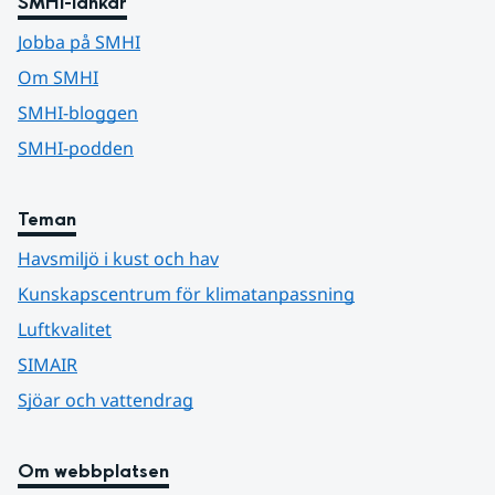
SMHI-länkar
Jobba på SMHI
Om SMHI
SMHI-bloggen
SMHI-podden
Teman
Havsmiljö i kust och hav
Kunskapscentrum för klimatanpassning
Luftkvalitet
SIMAIR
Sjöar och vattendrag
Om webbplatsen