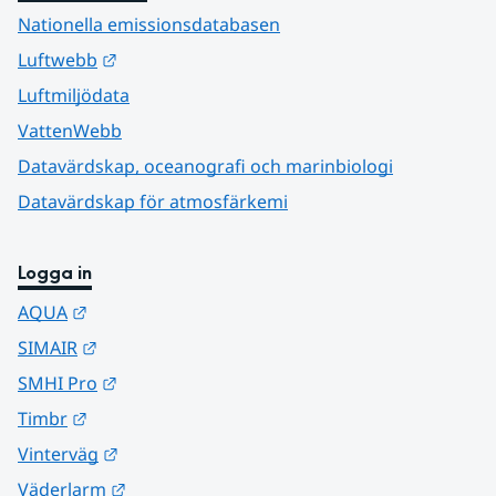
Nationella emissionsdatabasen
Länk till annan webbplats.
Luftwebb
Luftmiljödata
VattenWebb
Datavärdskap, oceanografi och marinbiologi
Datavärdskap för atmosfärkemi
Logga in
Länk till annan webbplats.
AQUA
Länk till annan webbplats.
SIMAIR
Länk till annan webbplats.
SMHI Pro
Länk till annan webbplats.
Timbr
Länk till annan webbplats.
Vinterväg
Länk till annan webbplats.
Väderlarm