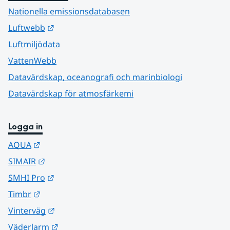
Nationella emissionsdatabasen
Länk till annan webbplats.
Luftwebb
Luftmiljödata
VattenWebb
Datavärdskap, oceanografi och marinbiologi
Datavärdskap för atmosfärkemi
Logga in
Länk till annan webbplats.
AQUA
Länk till annan webbplats.
SIMAIR
Länk till annan webbplats.
SMHI Pro
Länk till annan webbplats.
Timbr
Länk till annan webbplats.
Vinterväg
Länk till annan webbplats.
Väderlarm