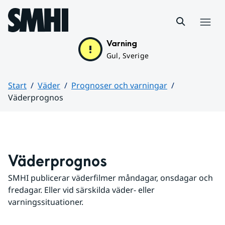
Hoppa till sidans innehåll
Meny
Varning
Gul, Sverige
Start
Väder
Prognoser och varningar
Väderprognos
Huvudinnehåll
Väderprognos
SMHI publicerar väderfilmer måndagar, onsdagar och 
fredagar. Eller vid särskilda väder- eller 
varningssituationer.