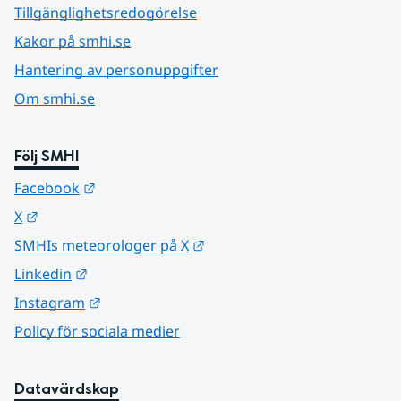
Tillgänglighetsredogörelse
Kakor på smhi.se
Hantering av personuppgifter
Om smhi.se
Följ SMHI
Länk till annan webbplats.
Facebook
Länk till annan webbplats.
X
Länk till annan webbplats.
SMHIs meteorologer på X
Länk till annan webbplats.
Linkedin
Länk till annan webbplats.
Instagram
Policy för sociala medier
Datavärdskap