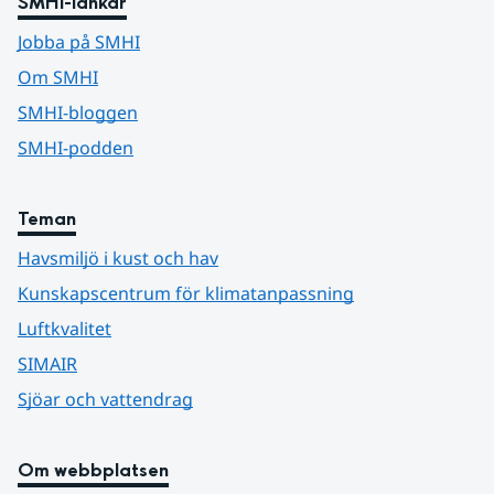
SMHI-länkar
Jobba på SMHI
Om SMHI
SMHI-bloggen
SMHI-podden
Teman
Havsmiljö i kust och hav
Kunskapscentrum för klimatanpassning
Luftkvalitet
SIMAIR
Sjöar och vattendrag
Om webbplatsen