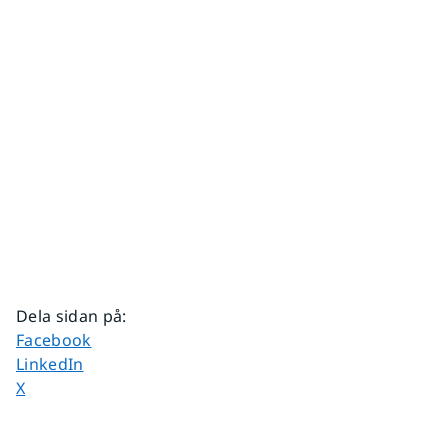
Dela sidan på
:
Dela sidan på
Facebook
Dela sidan på
LinkedIn
Dela sidan på
X