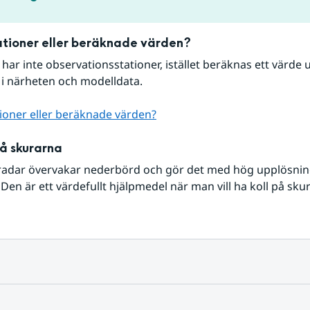
tioner eller beräknade värden?
r har inte observationsstationer, istället beräknas ett värde u
 i närheten och modelldata.
ioner eller beräknade värden?
på skurarna
radar övervakar nederbörd och gör det med hög upplösning 
Den är ett värdefullt hjälpmedel när man vill ha koll på sku