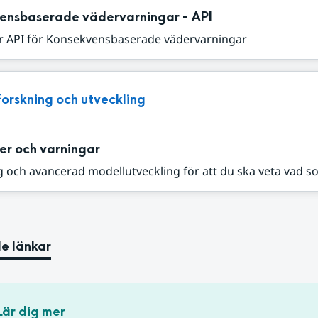
ensbaserade vädervarningar - API
r API för Konsekvensbaserade vädervarningar
Forskning och utveckling
er och varningar
 och avancerad modellutveckling för att du ska veta vad s
e länkar
Lär dig mer