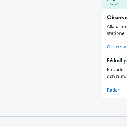
Observa
Alla orte
stationer
Observat
Få koll 
En väder
och rum. 
Radar