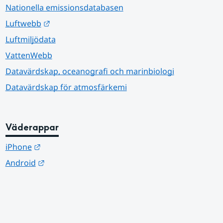
Nationella emissionsdatabasen
Länk till annan webbplats.
Luftwebb
Luftmiljödata
VattenWebb
Datavärdskap, oceanografi och marinbiologi
Datavärdskap för atmosfärkemi
Väderappar
Länk till annan webbplats.
iPhone
Länk till annan webbplats.
Android