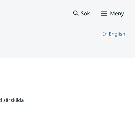
Sök
Meny
In English
 särskilda 