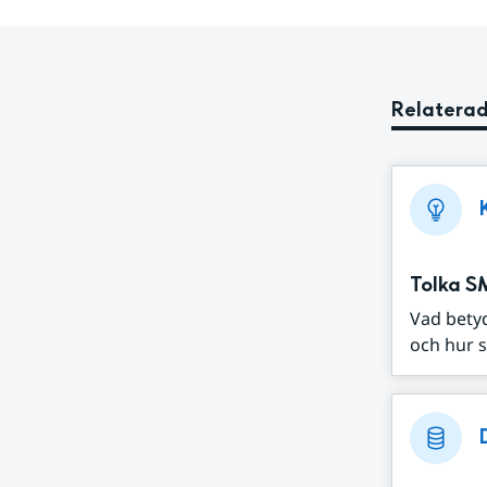
Relaterad
Tolka S
Vad bety
och hur s