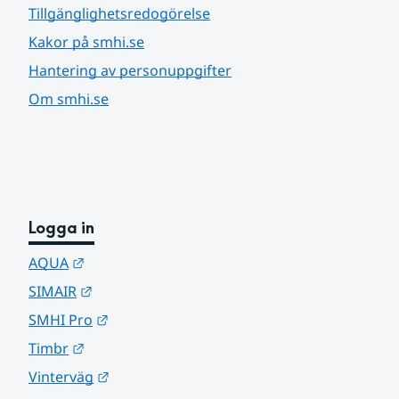
Tillgänglighetsredogörelse
Kakor på smhi.se
Hantering av personuppgifter
Om smhi.se
Logga in
Länk till annan webbplats.
AQUA
Länk till annan webbplats.
SIMAIR
Länk till annan webbplats.
SMHI Pro
Länk till annan webbplats.
Timbr
Länk till annan webbplats.
Vinterväg