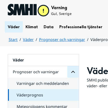
Hoppa till sidans innehåll
Varning
Gul, Sverige
Väder
Klimat
Data
Professionella tjänster
Start
Väder
Prognoser och varningar
Väderpr
varningar
och
Huvudinnehåll
Prognoser
för
Undersidor
Väder
Väde
Prognoser och varningar
SMHI public
Varningar och meddelanden
väder- eller
Väderprognos
Meteorologens kommentar