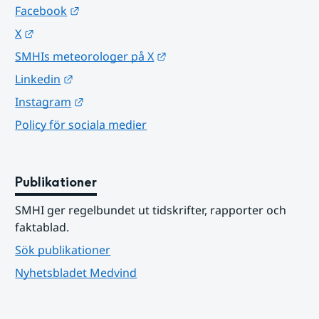
Länk till annan webbplats.
Facebook
Länk till annan webbplats.
X
Länk till annan webbplats.
SMHIs meteorologer på X
Länk till annan webbplats.
Linkedin
Länk till annan webbplats.
Instagram
Policy för sociala medier
Publikationer
SMHI ger regelbundet ut tidskrifter, rapporter och 
faktablad.
Sök publikationer
Nyhetsbladet Medvind