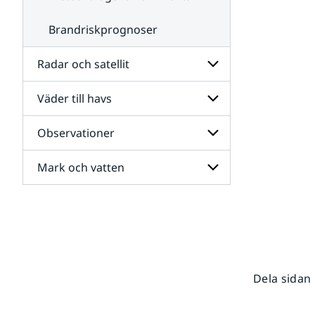
Brandriskprognoser
Radar och satellit
Väder till havs
Undersidor
för
Radar
Observationer
Undersidor
och
för
satellit
Väder
Mark och vatten
Undersidor
till
för
havs
Observationer
Undersidor
för
Mark
och
vatten
Dela sidan