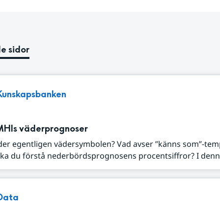
e sidor
Kunskapsbanken
MHIs väderprognoser
der egentligen vädersymbolen? Vad avser ”känns som”-tem
ka du förstå nederbördsprognosens procentsiffror? I denna
Data