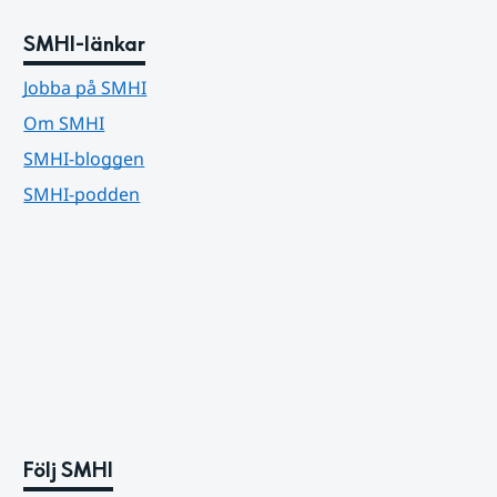
SMHI-länkar
Jobba på SMHI
Om SMHI
SMHI-bloggen
SMHI-podden
Följ SMHI