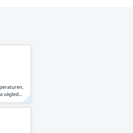
peraturen,
 vägled...