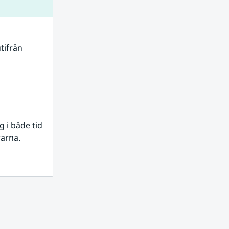
tifrån 
i både tid 
rarna.