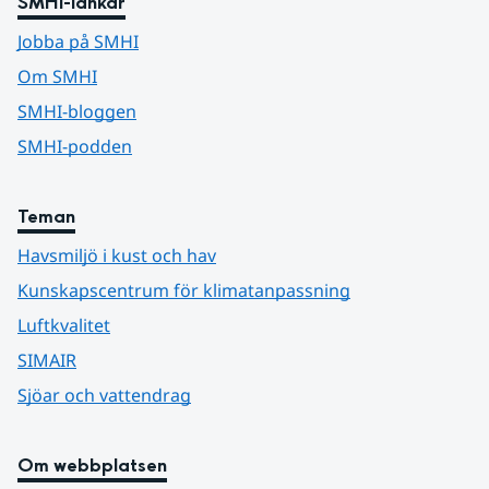
SMHI-länkar
Jobba på SMHI
Om SMHI
SMHI-bloggen
SMHI-podden
Teman
Havsmiljö i kust och hav
Kunskapscentrum för klimatanpassning
Luftkvalitet
SIMAIR
Sjöar och vattendrag
Om webbplatsen