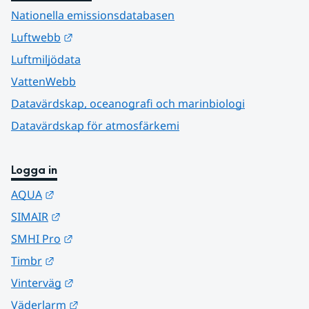
Nationella emissionsdatabasen
Länk till annan webbplats.
Luftwebb
Luftmiljödata
VattenWebb
Datavärdskap, oceanografi och marinbiologi
Datavärdskap för atmosfärkemi
Logga in
Länk till annan webbplats.
AQUA
Länk till annan webbplats.
SIMAIR
Länk till annan webbplats.
SMHI Pro
Länk till annan webbplats.
Timbr
Länk till annan webbplats.
Vinterväg
Länk till annan webbplats.
Väderlarm