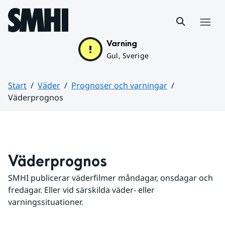
Hoppa till sidans innehåll
Meny
Varning
Gul, Sverige
Start
Väder
Prognoser och varningar
Väderprognos
Huvudinnehåll
Väderprognos
SMHI publicerar väderfilmer måndagar, onsdagar och 
fredagar. Eller vid särskilda väder- eller 
varningssituationer.