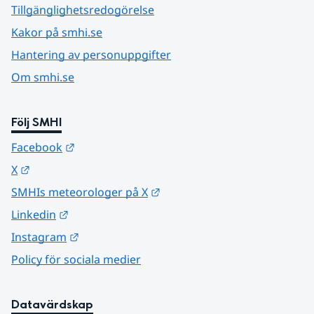
Tillgänglighetsredogörelse
Kakor på smhi.se
Hantering av personuppgifter
Om smhi.se
Följ SMHI
Länk till annan webbplats.
Facebook
Länk till annan webbplats.
X
Länk till annan webbplats.
SMHIs meteorologer på X
Länk till annan webbplats.
Linkedin
Länk till annan webbplats.
Instagram
Policy för sociala medier
Datavärdskap