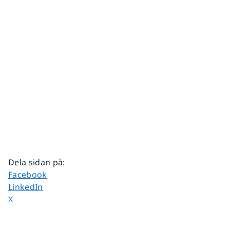
Dela sidan på
:
Dela sidan på
Facebook
Dela sidan på
LinkedIn
Dela sidan på
X