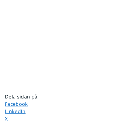
Dela sidan på
:
Dela sidan på
Facebook
Dela sidan på
LinkedIn
Dela sidan på
X