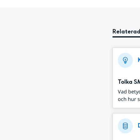
Relaterad
Tolka S
Vad bety
och hur s