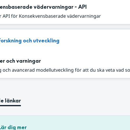
ensbaserade vädervarningar - API
r API för Konsekvensbaserade vädervarningar
Forskning och utveckling
er och varningar
 och avancerad modellutveckling för att du ska veta vad s
e länkar
Lär dig mer