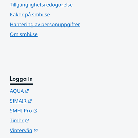
Tillgänglighetsredogörelse
Kakor på smhi.se
Hantering av personuppgifter
Om smhi.se
Logga in
Länk till annan webbplats.
AQUA
Länk till annan webbplats.
SIMAIR
Länk till annan webbplats.
SMHI Pro
Länk till annan webbplats.
Timbr
Länk till annan webbplats.
Vinterväg