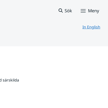
Sök
Meny
In English
 särskilda 