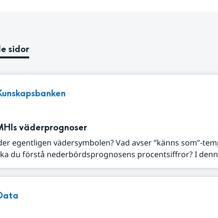
e sidor
Kunskapsbanken
MHIs väderprognoser
der egentligen vädersymbolen? Vad avser ”känns som”-tem
ka du förstå nederbördsprognosens procentsiffror? I denna
Data