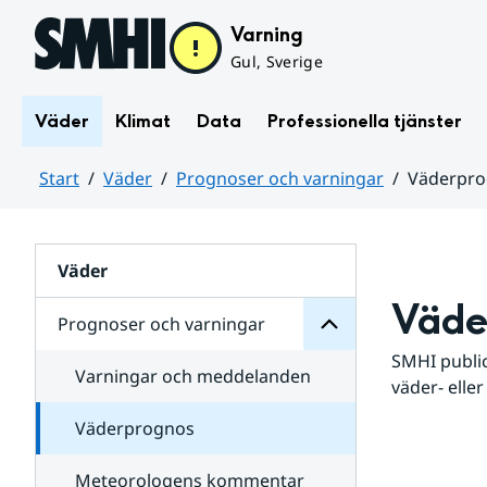
Hoppa till sidans innehåll
Varning
Gul, Sverige
Väder
Klimat
Data
Professionella tjänster
Start
Väder
Prognoser och varningar
Väderpr
varningar
och
Huvudinnehåll
Prognoser
för
Undersidor
Väder
Väde
Prognoser och varningar
SMHI public
Varningar och meddelanden
väder- eller
Väderprognos
Meteorologens kommentar