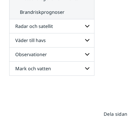
Brandriskprognoser
Radar och satellit
Väder till havs
Undersidor
för
Radar
Observationer
Undersidor
och
för
satellit
Väder
Mark och vatten
Undersidor
till
för
havs
Observationer
Undersidor
för
Mark
och
vatten
Dela sidan