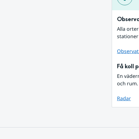
Observa
Alla orte
stationer
Observat
Få koll 
En väder
och rum. 
Radar