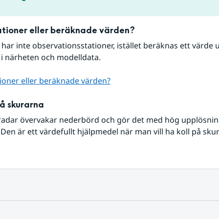
tioner eller beräknade värden?
r har inte observationsstationer, istället beräknas ett värde u
 i närheten och modelldata.
ioner eller beräknade värden?
på skurarna
radar övervakar nederbörd och gör det med hög upplösning 
Den är ett värdefullt hjälpmedel när man vill ha koll på sku