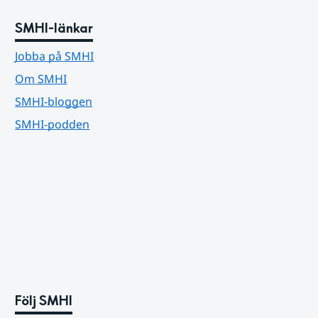
SMHI-länkar
Jobba på SMHI
Om SMHI
SMHI-bloggen
SMHI-podden
Följ SMHI