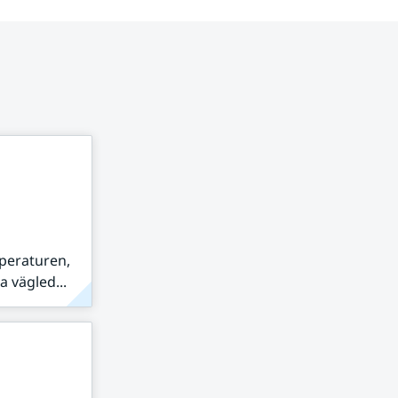
peraturen,
 vägled...