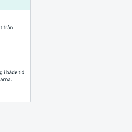
tifrån 
i både tid 
rarna.