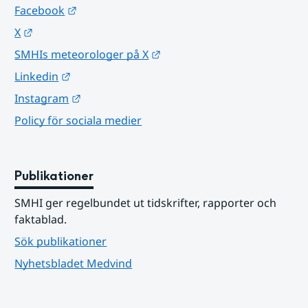
Länk till annan webbplats.
Facebook
Länk till annan webbplats.
X
Länk till annan webbplats.
SMHIs meteorologer på X
Länk till annan webbplats.
Linkedin
Länk till annan webbplats.
Instagram
Policy för sociala medier
Publikationer
SMHI ger regelbundet ut tidskrifter, rapporter och 
faktablad.
Sök publikationer
Nyhetsbladet Medvind