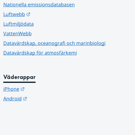
Nationella emissionsdatabasen
Länk till annan webbplats.
Luftwebb
Luftmiljödata
VattenWebb
Datavärdskap, oceanografi och marinbiologi
Datavärdskap för atmosfärkemi
Väderappar
Länk till annan webbplats.
iPhone
Länk till annan webbplats.
Android