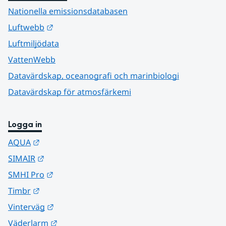
Nationella emissionsdatabasen
Länk till annan webbplats.
Luftwebb
Luftmiljödata
VattenWebb
Datavärdskap, oceanografi och marinbiologi
Datavärdskap för atmosfärkemi
Logga in
Länk till annan webbplats.
AQUA
Länk till annan webbplats.
SIMAIR
Länk till annan webbplats.
SMHI Pro
Länk till annan webbplats.
Timbr
Länk till annan webbplats.
Vinterväg
Länk till annan webbplats.
Väderlarm