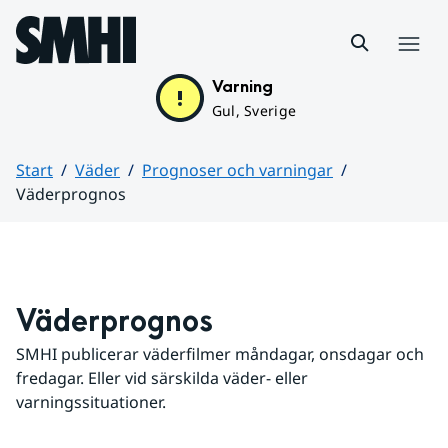
Hoppa till sidans innehåll
Meny
Varning
Gul, Sverige
Start
Väder
Prognoser och varningar
Väderprognos
Huvudinnehåll
Väderprognos
SMHI publicerar väderfilmer måndagar, onsdagar och 
fredagar. Eller vid särskilda väder- eller 
varningssituationer.