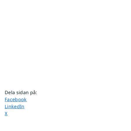
Dela sidan på
:
Dela sidan på
Facebook
Dela sidan på
LinkedIn
Dela sidan på
X