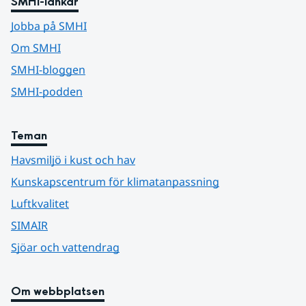
SMHI-länkar
Jobba på SMHI
Om SMHI
SMHI-bloggen
SMHI-podden
Teman
Havsmiljö i kust och hav
Kunskapscentrum för klimatanpassning
Luftkvalitet
SIMAIR
Sjöar och vattendrag
Om webbplatsen