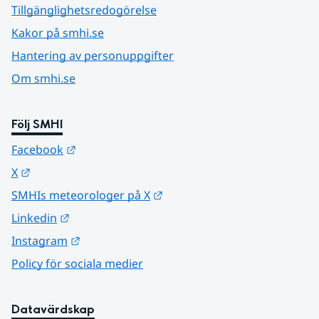
Tillgänglighetsredogörelse
Kakor på smhi.se
Hantering av personuppgifter
Om smhi.se
Följ SMHI
Länk till annan webbplats.
Facebook
Länk till annan webbplats.
X
Länk till annan webbplats.
SMHIs meteorologer på X
Länk till annan webbplats.
Linkedin
Länk till annan webbplats.
Instagram
Policy för sociala medier
Datavärdskap