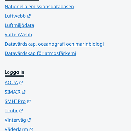
Nationella emissionsdatabasen
Länk till annan webbplats.
Luftwebb
Luftmiljödata
VattenWebb
Datavärdskap, oceanografi och marinbiologi
Datavärdskap för atmosfärkemi
Logga in
Länk till annan webbplats.
AQUA
Länk till annan webbplats.
SIMAIR
Länk till annan webbplats.
SMHI Pro
Länk till annan webbplats.
Timbr
Länk till annan webbplats.
Vinterväg
Länk till annan webbplats.
Väderlarm