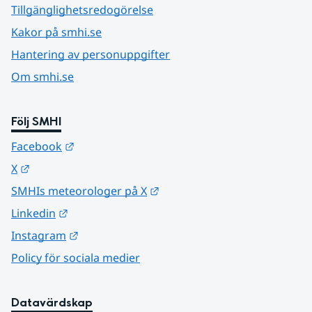
Tillgänglighetsredogörelse
Kakor på smhi.se
Hantering av personuppgifter
Om smhi.se
Följ SMHI
Länk till annan webbplats.
Facebook
Länk till annan webbplats.
X
Länk till annan webbplats.
SMHIs meteorologer på X
Länk till annan webbplats.
Linkedin
Länk till annan webbplats.
Instagram
Policy för sociala medier
Datavärdskap