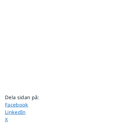
Dela sidan på
:
Dela sidan på
Facebook
Dela sidan på
LinkedIn
Dela sidan på
X