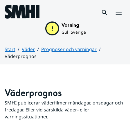
Hoppa till sidans innehåll
Meny
Varning
Gul, Sverige
Start
Väder
Prognoser och varningar
Väderprognos
Huvudinnehåll
Väderprognos
SMHI publicerar väderfilmer måndagar, onsdagar och 
fredagar. Eller vid särskilda väder- eller 
varningssituationer.