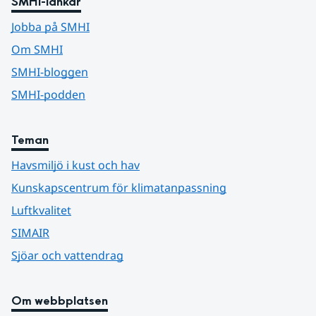
SMHI-länkar
Jobba på SMHI
Om SMHI
SMHI-bloggen
SMHI-podden
Teman
Havsmiljö i kust och hav
Kunskapscentrum för klimatanpassning
Luftkvalitet
SIMAIR
Sjöar och vattendrag
Om webbplatsen