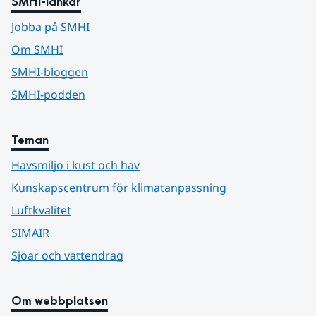
SMHI-länkar
Jobba på SMHI
Om SMHI
SMHI-bloggen
SMHI-podden
Teman
Havsmiljö i kust och hav
Kunskapscentrum för klimatanpassning
Luftkvalitet
SIMAIR
Sjöar och vattendrag
Om webbplatsen