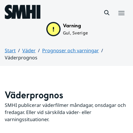
Hoppa till sidans innehåll
Meny
Varning
Gul, Sverige
Start
Väder
Prognoser och varningar
Väderprognos
Huvudinnehåll
Väderprognos
SMHI publicerar väderfilmer måndagar, onsdagar och 
fredagar. Eller vid särskilda väder- eller 
varningssituationer.