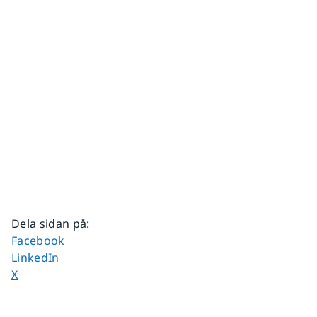
Dela sidan på
:
Dela sidan på
Facebook
Dela sidan på
LinkedIn
Dela sidan på
X