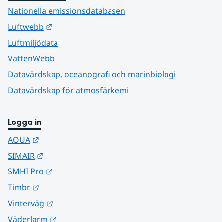
Nationella emissionsdatabasen
Länk till annan webbplats.
Luftwebb
Luftmiljödata
VattenWebb
Datavärdskap, oceanografi och marinbiologi
Datavärdskap för atmosfärkemi
Logga in
Länk till annan webbplats.
AQUA
Länk till annan webbplats.
SIMAIR
Länk till annan webbplats.
SMHI Pro
Länk till annan webbplats.
Timbr
Länk till annan webbplats.
Vinterväg
Länk till annan webbplats.
Väderlarm