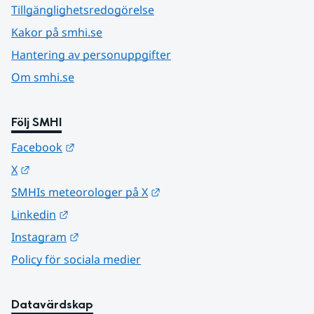
Tillgänglighetsredogörelse
Kakor på smhi.se
Hantering av personuppgifter
Om smhi.se
Följ SMHI
Länk till annan webbplats.
Facebook
Länk till annan webbplats.
X
Länk till annan webbplats.
SMHIs meteorologer på X
Länk till annan webbplats.
Linkedin
Länk till annan webbplats.
Instagram
Policy för sociala medier
Datavärdskap